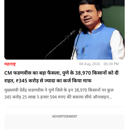
नेता या सांसद क्यों न हो, यदि वह राज्य की शांति और सुरक्षा से खिलवाड़
करेगा, तो उसे बख्शा नहीं जाएगा.
महाराष्ट्र
08 Aug, 2026
06:30 PM
CM फडणवीस का बड़ा फैसला, पुणे के 38,970 किसानों को दी
राहत, ₹345 करोड़ से ज्यादा का कर्ज किया माफ
मुख्यमंत्री देवेंद्र फडणवीस ने पुणे जिले के इन 38,970 किसानों पर कुल
345 करोड़ 25 लाख 5 हजार 594 रुपए की बकाया सीधे ऑनलाइन
माध्यम से संबंधित बैंकों खातों में हस्तांतरित की गई.
ADVERTISEMENT