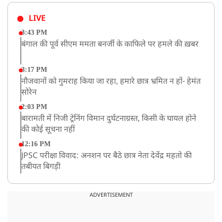
LIVE
3:43 PM
बंगाल की पूर्व सीएम ममता बनर्जी के काफिले पर हमले की ख़बर
3:17 PM
नौजवानों को गुमराह किया जा रहा, हमारे छात्र भ्रमित न हों- हेमंत
सोरेन
2:03 PM
बारामती में निजी ट्रेनिंग विमान दुर्घटनाग्रस्त, किसी के घायल होने
की कोई सूचना नहीं
12:16 PM
JPSC परीक्षा विवाद: अनशन पर बैठे छात्र नेता देवेंद्र महतो की
तबीयत बिगड़ी
10:44 AM
रांचीः छात्रों के समर्थन में विधायक जयराम महतो ने शुरू किया
ADVERTISEMENT
निर्जला उपवास
10:42 AM