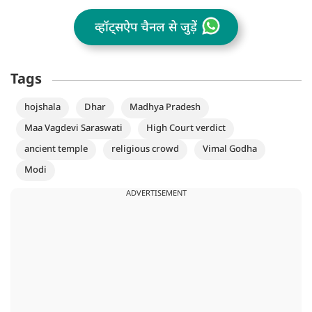
व्हॉट्सऐप चैनल से जुड़ें
Tags
hojshala
Dhar
Madhya Pradesh
Maa Vagdevi Saraswati
High Court verdict
ancient temple
religious crowd
Vimal Godha
Modi
ADVERTISEMENT