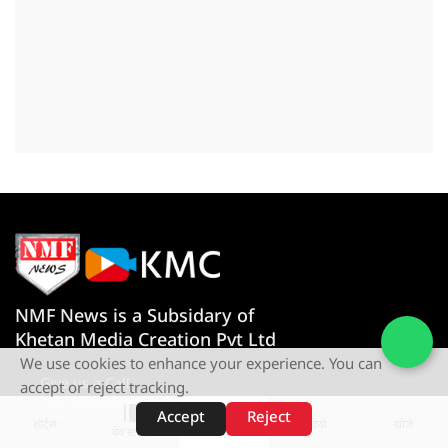
NMF News is a Subsidary of
Khetan Media Creation Pvt Ltd
We use cookies to enhance your experience. You can
Give us a Call
accept or reject tracking.
+91-080767 27261
Accept
Reject
शॉर्ट्स
होम
वीडियो
खोजें
वेब स्टोरीज़
Visit Our Office