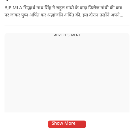
BJP MLA सिद्धार्थ नाथ सिंह ने राहुल गांधी के दादा फिरोज गांधी की कब्र
पर जाकर पुष्प अर्पित कर श्रद्धांजलि अर्पित की. इस दौरान उन्होंने अपने
ही दादा की उपेक्षा को लेकर राहुल पर निशाना साधा और आईना दिखाया.
उन्होंने पूछा कि किस अधिकार से युवा पीढ़ी और Gen-Z को समझाओगे
ADVERTISEMENT
कि वह भविष्य में क्या करें.
Show More