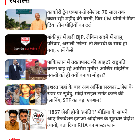
स्पेशल्स
काकोरी ट्रेन एक्शन-डे स्पेशल: 70 साल तक
बेबस रही शहीद की धरती, फिर CM योगी ने मिटा
दिया तीन पीढ़ियों का दर्द
बांकीपुर में हारी BJP, लेकिन सदमे में लालू
परिवार, असली ‘खेला’ तो तेजस्वी के साथ हो
गया, जानें कैसे
पाकिस्तान में तख्तापलट की आहट? राष्ट्रपति
बनना चाह रहे आसिम मुनीर! आखिर मोहसिन
नकवी को ही क्यों बनाया मोहरा?
इशरत जहां के बाद अब अर्पिता सरकार...जैश के
रडार पर सुवेंदु, मोदी स्टाइल टार्गेट करने की
प्लानिंग, STF का बड़ा एक्शन!
'1857 जैसी होगी 'क्रांति'!' मीडिया के सामने
आए रिजर्वेशन हटाओ आंदोलन के सूत्रधार वेदांश
त्यागी, बता दिया RHA का मास्टरप्लान