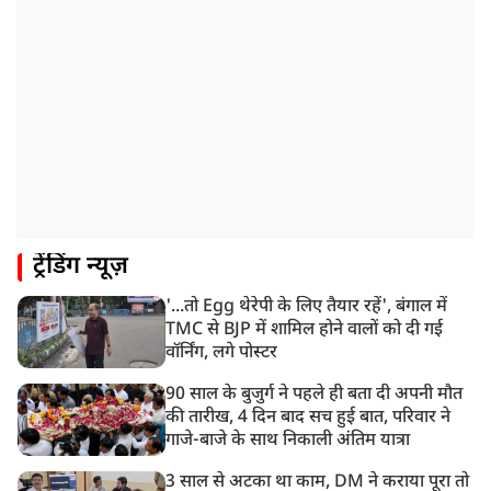
NIA ने मलप्पुरम विस्फोटक केस में मुख्य साजिशकर्ता को
गिरफ्तार किया
8:26 AM
PM मोदी को आया अमेरिकी उपराष्ट्रपति जेडी वेंस का फोन,
रणनीतिक मुद्दों पर हुई बात
8:23 AM
रांची: छात्रों और झारखंड सरकार के बीच आज होगी तीसरे दौर
की बातचीत
8:22 AM
ट्रेंडिंग न्यूज़
देशभर में आज से 'हर घर तिरंगा' अभियान, सीएम योगी लखनऊ
में करेंगे यात्रा का शुभारंभ
'...तो Egg थेरेपी के लिए तैयार रहें', बंगाल में
8:21 AM
TMC से BJP में शामिल होने वालों को दी गई
गाज़ियाबाद में मुठभेड़, 3 ड्रग तस्कर गिरफ्तार, 21 किलो गांजा
वॉर्निंग, लगे पोस्टर
बरामद
90 साल के बुजुर्ग ने पहले ही बता दी अपनी मौत
की तारीख, 4 दिन बाद सच हुई बात, परिवार ने
गाजे-बाजे के साथ निकाली अंतिम यात्रा
3 साल से अटका था काम, DM ने कराया पूरा तो