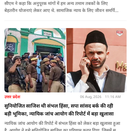
सीएम ने कहा कि अनुपूरक मांगों में हम अन्य तमाम तबकों के लिए
बेहतरीन योजनाएं लेकर आए थे. सामाजिक न्याय के लिए जीवन समर्पित
करने वाले महापुरुष बाबा साहेब भीमराव आंबेडकर, महर्षि वाल्मीकि, संत
शिरोमणि रविदास, संत ज्योतिबा फुले, शाहूजी महाराज, लोकमाता
अहिल्या बाई होल्कर आदि की मूर्तियों पर छाजन, पार्क, बाउंड्रीवाल के
लिए हमने 407 करोड़ रुपये का प्रावधान किया है. यह बजट पास न हो,
इसके लिए समाजवादी पार्टी ने सदन की कार्यवाही को बाधित किया और
लगातार व्यवधान पैदा करने का प्रयास किया.
उत्तर प्रदेश
06 Aug, 2026
11:16 AM
सुनियोजित साजिश थी संभल हिंसा, सपा सांसद बर्क की रही
बड़ी भूमिका, न्यायिक जांच आयोग की रिपोर्ट में बड़ा खुलासा
न्यायिक जांच आयोग की रिपोर्ट में संभल हिंसा को लेकर बड़ा खुलासा हुआ
है. आयोग ने इसे सुनियोजित साजिश का परिणाम करार दिया, जिसमें सपा