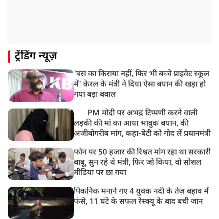
8:24 AM
मोहन भगवत मुंबई में Gen-Z और Gen Alpha से करेंगे
बातचीत
ट्रेंडिंग न्यूज़
'बस का किराया नहीं, फिर भी बच्चे प्राइवेट स्कूल
में' केरल के मंत्री ने दिया ऐसा बयान की खड़ा हो
गया बड़ा बवाल
PM मोदी पर अभद्र टिप्पणी करने वाली
लड़की की मां का आया भावुक बयान, की
अजीबोगरीब मांग, कहा-बेटी को गोद लें प्रधानमंत्री
फोन पर 50 हजार की रिश्वत मांग रहा था सरकारी
बाबू, सुन रहे थे मंत्री, फिर जो किया, वो सोशल
मीडिया पर छा गया
पिकनिक मनाने गए 4 युवक नदी के तेज़ बहाव में
फंसे, 11 घंटे के सफल रेस्क्यू के बाद बची जान