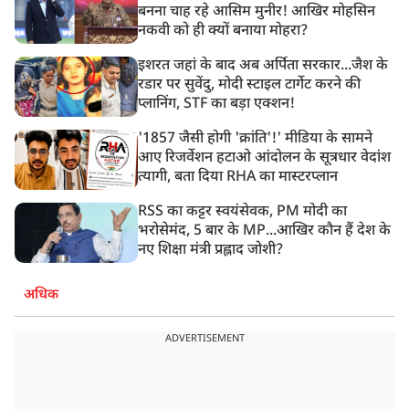
बनना चाह रहे आसिम मुनीर! आखिर मोहसिन
नकवी को ही क्यों बनाया मोहरा?
इशरत जहां के बाद अब अर्पिता सरकार...जैश के
रडार पर सुवेंदु, मोदी स्टाइल टार्गेट करने की
प्लानिंग, STF का बड़ा एक्शन!
'1857 जैसी होगी 'क्रांति'!' मीडिया के सामने
आए रिजर्वेशन हटाओ आंदोलन के सूत्रधार वेदांश
त्यागी, बता दिया RHA का मास्टरप्लान
RSS का कट्टर स्वयंसेवक, PM मोदी का
भरोसेमंद, 5 बार के MP...आखिर कौन हैं देश के
नए शिक्षा मंत्री प्रह्लाद जोशी?
अधिक
ADVERTISEMENT