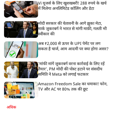
Vi यूजर्स के लिए खुशखबरी! 288 रुपये के खर्च
में मिलेगा अनलिमिटेड कॉलिंग और डेटा
मोदी सरकार की चेतावनी के आगे झुका मेटा,
मार्क ज़ुकरबर्ग ने भारत से मांगी माफ़ी, गलती भी
स्वीकार की
अब ₹2,000 से ऊपर के UPI पेमेंट पर लग
सकता है चार्ज, आम आदमी पर क्या होगा असर?
‘मांफी मांगें जुकरबर्ग वरना कार्रवाई के लिए रहें
तैयार’, PM मोदी की पोस्ट हटाने पर संसदीय
समिति ने Meta को लगाई फटकार
Amazon Freedom Sale का धमाका! फोन,
TV और AC पर 80% तक की छूट
अधिक