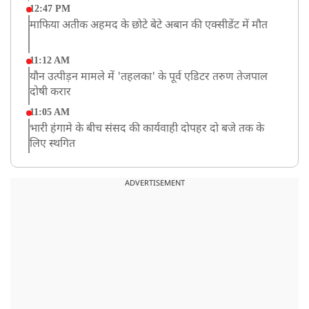
12:47 PM
माफिया अतीक अहमद के छोटे बेटे अबान की एक्सीडेंट में मौत
11:12 AM
यौन उत्पीड़न मामले में 'तहलका' के पूर्व एडिटर तरुण तेजपाल
दोषी करार
11:05 AM
भारी हंगामे के बीच संसद की कार्यवाही दोपहर दो बजे तक के
लिए स्थगित
9:38 AM
झारखंड: JPSC परीक्षा धांधली मामले में और पांच लोग गिरफ्तार,
ADVERTISEMENT
अबतक 19 अरेस्ट
8:55 AM
पाकिस्तान के कब्जे वाले जम्मू और कश्मीर (PoJK) में हिंसा को
लेकर ब्रिटेन में प्रदर्शन
8:50 AM
बसपा के इकलौते विधायक उमाशंकर सिंह का देर रात निधन,
आज बलिया में होगा अंतिम संस्कार