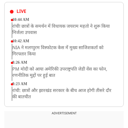
LIVE
10:44 AM
रांचीः छात्रों के समर्थन में विधायक जयराम महतो ने शुरू किया
निर्जला उपवास
10:42 AM
NIA ने मलप्पुरम विस्फोटक केस में मुख्य साजिशकर्ता को
गिरफ्तार किया
8:26 AM
PM मोदी को आया अमेरिकी उपराष्ट्रपति जेडी वेंस का फोन,
रणनीतिक मुद्दों पर हुई बात
8:23 AM
रांची: छात्रों और झारखंड सरकार के बीच आज होगी तीसरे दौर
की बातचीत
8:22 AM
देशभर में आज से 'हर घर तिरंगा' अभियान, सीएम योगी लखनऊ
ADVERTISEMENT
में करेंगे यात्रा का शुभारंभ
8:21 AM