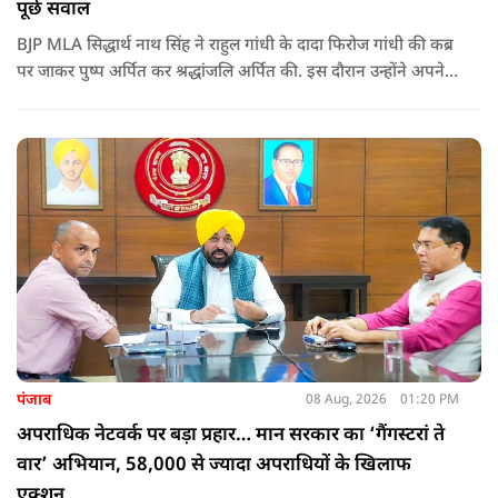
पूछे सवाल
BJP MLA सिद्धार्थ नाथ सिंह ने राहुल गांधी के दादा फिरोज गांधी की कब्र
पर जाकर पुष्प अर्पित कर श्रद्धांजलि अर्पित की. इस दौरान उन्होंने अपने
ही दादा की उपेक्षा को लेकर राहुल पर निशाना साधा और आईना दिखाया.
उन्होंने पूछा कि किस अधिकार से युवा पीढ़ी और Gen-Z को समझाओगे
कि वह भविष्य में क्या करें.
पंजाब
08 Aug, 2026
01:20 PM
अपराधिक नेटवर्क पर बड़ा प्रहार… मान सरकार का ‘गैंगस्टरां ते
वार’ अभियान, 58,000 से ज्यादा अपराधियों के खिलाफ
एक्शन