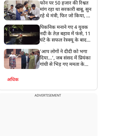
फोन पर 50 हजार की रिश्वत
बेटी को गोद लें प्रधानमंत्री
मांग रहा था सरकारी बाबू, सुन
रहे थे मंत्री, फिर जो किया, वो
सोशल मीडिया पर छा गया
पिकनिक मनाने गए 4 युवक
नदी के तेज़ बहाव में फंसे, 11
घंटे के सफल रेस्क्यू के बाद
बची जान
‘आप लोगों ने दीदी को भगा
दिया…’, जब संसद में प्रियंका
गांधी से भिड़ गए ममता के
सांसद, देखें दिलचस्प Video
अधिक
ADVERTISEMENT