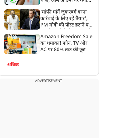
चार्ज, आम आदमी पर क्या
होगा असर?
‘मांफी मांगें जुकरबर्ग वरना
कार्रवाई के लिए रहें तैयार’,
PM मोदी की पोस्ट हटाने पर
संसदीय समिति ने Meta को
Amazon Freedom Sale
लगाई फटकार
का धमाका! फोन, TV और
AC पर 80% तक की छूट
अधिक
ADVERTISEMENT