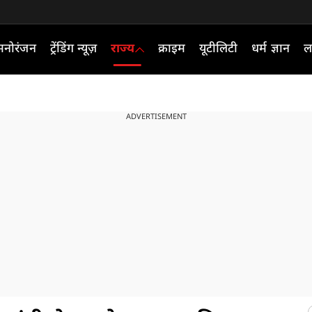
मनोरंजन
ट्रेंडिंग न्यूज़
राज्य
क्राइम
यूटीलिटी
धर्म ज्ञान
ल
ADVERTISEMENT