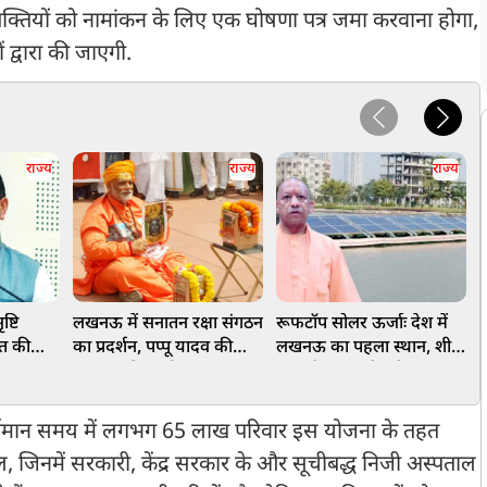
 व्यक्तियों को नामांकन के लिए एक घोषणा पत्र जमा करवाना होगा,
 द्वारा की जाएगी.
राज्य
राज्य
राज्य
ष्टि
लखनऊ में सनातन रक्षा संगठन
रूफटॉप सोलर ऊर्जाः देश में
ड
ौत की
का प्रदर्शन, पप्पू यादव की
लखनऊ का पहला स्थान, शीर्ष
, CM
शवयात्रा निकाली, राहुल-
100 में उत्तर प्रदेश के 17
म
अखिलेश की तस्वीरों पर बरसीं
जनपद
चप्पलें
र, वर्तमान समय में लगभग 65 लाख परिवार इस योजना के तहत
 जिनमें सरकारी, केंद्र सरकार के और सूचीबद्ध निजी अस्पताल