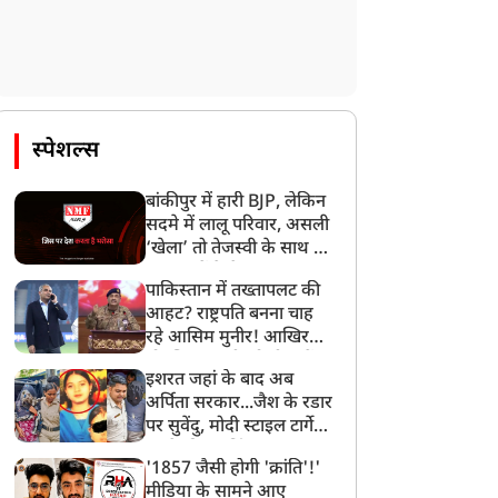
स्पेशल्स
राज्य
राज्य
बांकीपुर में हारी BJP, लेकिन
सदमे में लालू परिवार, असली
‘खेला’ तो तेजस्वी के साथ हो
गया, जानें कैसे
पाकिस्तान में तख्तापलट की
आहट? राष्ट्रपति बनना चाह
िजिटल क्रिएटिव इंडस्ट्री पर
CM योगी से मिले Flipkart
रहे आसिम मुनीर! आखिर
योगी सरकार का फोकस, जेवर
के CEO, मुख्यमंत्री के AI
मोहसिन नकवी को ही क्यों
इशरत जहां के बाद अब
ें बनेगा अत्याधुनिक
विजन और MSME
बनाया मोहरा?
अर्पिता सरकार...जैश के रडार
एवीजीएक्स-एक्सआर पार्क
इकोसिस्टम के विस्तार में
पर सुवेंदु, मोदी स्टाइल टार्गेट
भागीदार बनेगी कंपनी
करने की प्लानिंग, STF का
'1857 जैसी होगी 'क्रांति'!'
बड़ा एक्शन!
मीडिया के सामने आए