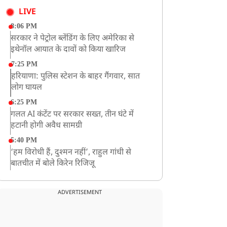
LIVE
8:06 PM
सरकार ने पेट्रोल ब्लेंडिंग के लिए अमेरिका से
इथेनॉल आयात के दावों को किया खारिज
7:25 PM
हरियाणा: पुलिस स्टेशन के बाहर गैंगवार, सात
लोग घायल
6:25 PM
गलत AI कंटेंट पर सरकार सख्त, तीन घंटे में
हटानी होगी अवैध सामग्री
5:40 PM
‘हम विरोधी हैं, दुश्मन नहीं’, राहुल गांधी से
बातचीत में बोले किरेन रिजिजू
4:42 PM
झारखंड के छात्रों को CJP का समर्थन, रांची पहुंच
ADVERTISEMENT
रहा CJP का एक दल
12:57 PM