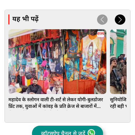
यह भी पढ़ें
राज्य
महादेव के स्लोगन वाली टी-शर्ट से लेकर योगी-बुलडोजर
सुनियोजित सा
प्रिंट तक, युवाओं में कांवड़ के प्रति क्रेज से बाजारों में
रही बड़ी भूमिक
रौनक, छोटे दुकानदारों की भी चांदी
खुलासा
व्हॉट्सऐप चैनल से जुड़ें