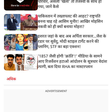
परिवार, असली ‘खेला’ तो तेजस्वी के साथ हो
गया, जानें कैसे
पाकिस्तान में तख्तापलट की आहट? राष्ट्रपति
बनना चाह रहे आसिम मुनीर! आखिर मोहसिन
नकवी को ही क्यों बनाया मोहरा?
इशरत जहां के बाद अब अर्पिता सरकार...जैश के
रडार पर सुवेंदु, मोदी स्टाइल टार्गेट करने की
प्लानिंग, STF का बड़ा एक्शन!
'1857 जैसी होगी 'क्रांति'!' मीडिया के सामने
आए रिजर्वेशन हटाओ आंदोलन के सूत्रधार वेदांश
त्यागी, बता दिया RHA का मास्टरप्लान
अधिक
ADVERTISEMENT