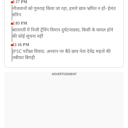
3:17 PM
नौजवानों को गुमराह किया जा रहा, हमारे छात्र भ्रमित न हों- हेमंत
सोरेन
2:03 PM
बारामती में निजी ट्रेनिंग विमान दुर्घटनाग्रस्त, किसी के घायल होने
की कोई सूचना नहीं
12:16 PM
JPSC परीक्षा विवाद: अनशन पर बैठे छात्र नेता देवेंद्र महतो की
तबीयत बिगड़ी
10:44 AM
रांचीः छात्रों के समर्थन में विधायक जयराम महतो ने शुरू किया
ADVERTISEMENT
निर्जला उपवास
10:42 AM
NIA ने मलप्पुरम विस्फोटक केस में मुख्य साजिशकर्ता को
गिरफ्तार किया
8:26 AM
PM मोदी को आया अमेरिकी उपराष्ट्रपति जेडी वेंस का फोन,
रणनीतिक मुद्दों पर हुई बात