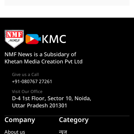
NMF News is a Subsidary of
Khetan Media Creation Pvt Ltd
Give us a Call
+91-080767 27261
Visit Our Office
D-4 1st Floor, Sector 10, Noida,
Uttar Pradesh 201301
Company
Category
About us
न्यूज