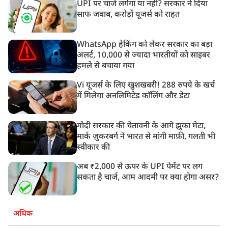
UPI पर चार्ज लगेगा या नहीं? सरकार ने दिया
साफ जवाब, करोड़ों यूजर्स को राहत
WhatsApp हैकिंग को लेकर सरकार का बड़ा
अलर्ट, 10,000 से ज्यादा भारतीयों को साइबर
हमले से बचाया गया
Vi यूजर्स के लिए खुशखबरी! 288 रुपये के खर्च
में मिलेगा अनलिमिटेड कॉलिंग और डेटा
मोदी सरकार की चेतावनी के आगे झुका मेटा,
मार्क ज़ुकरबर्ग ने भारत से मांगी माफ़ी, गलती भी
स्वीकार की
अब ₹2,000 से ऊपर के UPI पेमेंट पर लग
सकता है चार्ज, आम आदमी पर क्या होगा असर?
अधिक