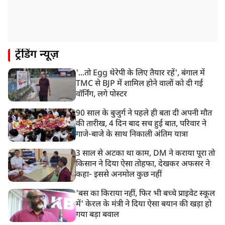
8:23 AM
रांची: छात्रों और झारखंड सरकार के बीच आज होगी तीसरे दौर
की बातचीत
8:22 AM
ट्रेंडिंग न्यूज़
देशभर में आज से 'हर घर तिरंगा' अभियान, सीएम योगी लखनऊ
में करेंगे यात्रा का शुभारंभ
'...तो Egg थेरेपी के लिए तैयार रहें', बंगाल में
8:21 AM
TMC से BJP में शामिल होने वालों को दी गई
गाज़ियाबाद में मुठभेड़, 3 ड्रग तस्कर गिरफ्तार, 21 किलो गांजा
वॉर्निंग, लगे पोस्टर
बरामद
90 साल के बुजुर्ग ने पहले ही बता दी अपनी मौत
की तारीख, 4 दिन बाद सच हुई बात, परिवार ने
गाजे-बाजे के साथ निकाली अंतिम यात्रा
3 साल से अटका था काम, DM ने कराया पूरा तो
किसान ने दिया ऐसा तोहफा, देखकर अफसर ने
कहा- इससे अनमोल कुछ नहीं
'बस का किराया नहीं, फिर भी बच्चे प्राइवेट स्कूल
में' केरल के मंत्री ने दिया ऐसा बयान की खड़ा हो
गया बड़ा बवाल