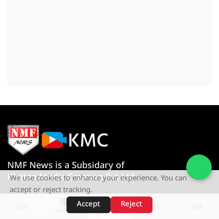
NMF News is a Subsidary of
Khetan Media Creation Pvt Ltd
We use cookies to enhance your experience. You can
accept or reject tracking.
Give us a Call
Accept
Reject
शॉर्ट्स
होम
वीडियो
खोजें
+91-080767 27261
वेब स्टोरीज़