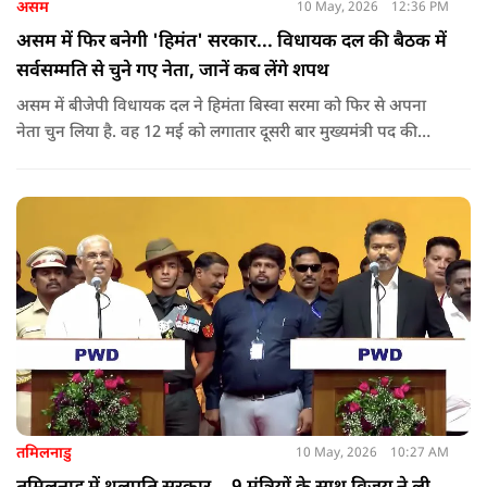
असम
10 May, 2026
12:36 PM
असम में फिर बनेगी 'हिमंत' सरकार... विधायक दल की बैठक में
सर्वसम्मति से चुने गए नेता, जानें कब लेंगे शपथ
असम में बीजेपी विधायक दल ने हिमंता बिस्वा सरमा को फिर से अपना
नेता चुन लिया है. वह 12 मई को लगातार दूसरी बार मुख्यमंत्री पद की
शपथ लेंगे. गुवाहाटी में हुई बैठक में उनके नाम पर सर्वसम्मति से मुहर
लगाई गई.
तमिलनाडु
10 May, 2026
10:27 AM