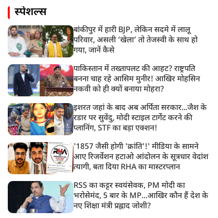
स्पेशल्स
बांकीपुर में हारी BJP, लेकिन सदमे में लालू
परिवार, असली ‘खेला’ तो तेजस्वी के साथ हो
गया, जानें कैसे
पाकिस्तान में तख्तापलट की आहट? राष्ट्रपति
बनना चाह रहे आसिम मुनीर! आखिर मोहसिन
नकवी को ही क्यों बनाया मोहरा?
इशरत जहां के बाद अब अर्पिता सरकार...जैश के
रडार पर सुवेंदु, मोदी स्टाइल टार्गेट करने की
प्लानिंग, STF का बड़ा एक्शन!
'1857 जैसी होगी 'क्रांति'!' मीडिया के सामने
आए रिजर्वेशन हटाओ आंदोलन के सूत्रधार वेदांश
त्यागी, बता दिया RHA का मास्टरप्लान
RSS का कट्टर स्वयंसेवक, PM मोदी का
भरोसेमंद, 5 बार के MP...आखिर कौन हैं देश के
नए शिक्षा मंत्री प्रह्लाद जोशी?