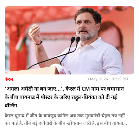
केरल
13 May, 2026
01:29 PM
‘अगला अमेठी ना बन जाए...’, केरल में CM नाम पर घमासान
के बीच वायनाड में पोस्टर के जरिए राहुल-प्रियंका को दी गई
वॉर्निंग
केरल चुनाव में जीत के बावजूद कांग्रेस अब तक मुख्यमंत्री चेहरा तय नहीं
कर पाई है. तीन बड़े दावेदारों के बीच खींचतान जारी है. इस बीच वायनाड
में राहुल गांधी और प्रियंका गांधी के खिलाफ पोस्टर लगने से राजनीतिक
तनाव और बढ़ गया है.