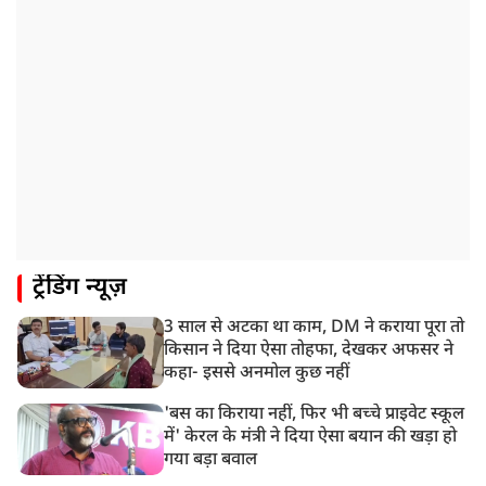
1:55 PM
प्रयागराज पहुंचे राहुल गांधी, ‘छात्रों की गूंज’ कार्यक्रम में होंगे
शामिल
12:47 PM
मेरठ में CM योगी आदित्यनाथ ने कांवड़ यात्रियों का किया स्वागत
11:04 AM
असम बाढ़: 13 जिलों में 15 लाख से ज्यादा लोग प्रभावित, मृतकों
की संख्या 98 तक पहुंची
10:21 AM
ट्रेंडिंग न्यूज़
हिमाचल के चंबा में बड़ा सड़क हादसा, 7 यात्रियों की मौत; 11
घायल
3 साल से अटका था काम, DM ने कराया पूरा तो
9:23 AM
किसान ने दिया ऐसा तोहफा, देखकर अफसर ने
सलमान खान के घर के बाहर ड्यूटी पर तैनात पुलिसकर्मी की मौत,
कहा- इससे अनमोल कुछ नहीं
अचानक बिगड़ी थी तबीयत
'बस का किराया नहीं, फिर भी बच्चे प्राइवेट स्कूल
में' केरल के मंत्री ने दिया ऐसा बयान की खड़ा हो
गया बड़ा बवाल