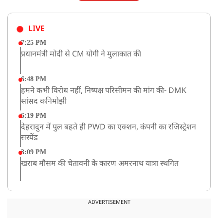
LIVE
7:25 PM
प्रधानमंत्री मोदी से CM योगी ने मुलाकात की
6:48 PM
हमने कभी विरोध नहीं, निष्पक्ष परिसीमन की मांग की- DMK
सांसद कनिमोझी
6:19 PM
देहरादुन में पुल बहते ही PWD का एक्शन, कंपनी का रजिस्ट्रेशन
सस्पेंड
3:09 PM
खराब मौसम की चेतावनी के कारण अमरनाथ यात्रा स्थगित
2:51 PM
JPSC-JSSC को लेकर बेनतीजा रही सरकार और छात्रों के बीच
ADVERTISEMENT
दूसरे दौर की बातचीत, आंदोलन तेज