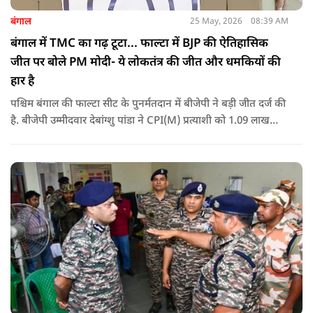
बंगाल
25 May, 2026
08:39 AM
बंगाल में TMC का गढ़ टूटा... फाल्टा में BJP की ऐतिहासिक
जीत पर बोले PM मोदी- ये लोकतंत्र की जीत और धमकियों की
हार है
पश्चिम बंगाल की फाल्टा सीट के पुनर्मतदान में बीजेपी ने बड़ी जीत दर्ज की
है. बीजेपी उम्मीदवार देबांग्शु पांडा ने CPI(M) प्रत्याशी को 1.09 लाख
वोटों से हराया, जबकि TMC चौथे स्थान पर रही. पीएम मोदी ने इसे
लोकतंत्र की जीत बताया है.