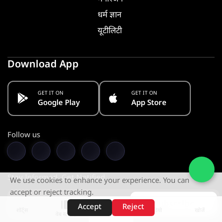
धर्म ज्ञान
यूटीलिटी
Download App
GET IT ON
GET IT ON
Google Play
App Store
Follow us
Stay Informed. Get Notified
We use cookies to enhance your experience. You can
accept or reject tracking.
Subscribe
Accept
Reject
शॉर्ट्स
होम
वीडियो
खोजें
वेब स्टोरीज़