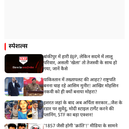
स्पेशल्स
बांकीपुर में हारी BJP, लेकिन सदमे में लालू
परिवार, असली ‘खेला’ तो तेजस्वी के साथ हो
गया, जानें कैसे
पाकिस्तान में तख्तापलट की आहट? राष्ट्रपति
बनना चाह रहे आसिम मुनीर! आखिर मोहसिन
नकवी को ही क्यों बनाया मोहरा?
इशरत जहां के बाद अब अर्पिता सरकार...जैश के
रडार पर सुवेंदु, मोदी स्टाइल टार्गेट करने की
प्लानिंग, STF का बड़ा एक्शन!
'1857 जैसी होगी 'क्रांति'!' मीडिया के सामने