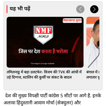
यह भी पढ़ें
विधानसभा चुनाव
तमिलनाडु में बड़ा उलटफेर- विजय की TVK की आंधी में
बंगाल में ढह ग
उड़े दिग्गज, स्टालिन की कुर्सी पर संकट के बादल
लगातार दूसरी 
15,105 वोटों 
देश की मुख्य विपक्षी पार्टी कांग्रेस 5 सीटों पर आगे है. इनके
अलावा हिंदुस्तानी आवाम मोर्चा (सेक्युलर) और