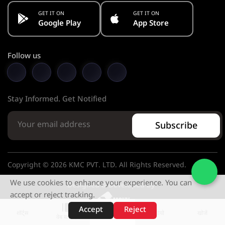
GET IT ON
GET IT ON
Google Play
App Store
Follow us
Stay Informed. Get Notified
Subscribe
Copyright © 2026 KMC PVT. LTD. All Rights Reserved.
We use cookies to enhance your experience. You can
Designed & Developed by
accept or reject tracking.
Accept
Reject
शॉर्ट्स
होम
वीडियो
खोजें
वेब स्टोरीज़