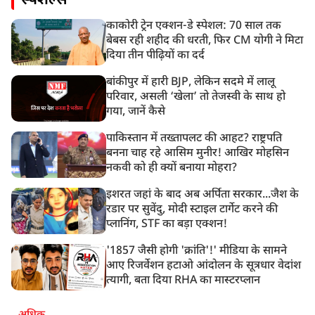
स्पेशल्स
काकोरी ट्रेन एक्शन-डे स्पेशल: 70 साल तक
बेबस रही शहीद की धरती, फिर CM योगी ने मिटा
दिया तीन पीढ़ियों का दर्द
बांकीपुर में हारी BJP, लेकिन सदमे में लालू
परिवार, असली ‘खेला’ तो तेजस्वी के साथ हो
गया, जानें कैसे
पाकिस्तान में तख्तापलट की आहट? राष्ट्रपति
बनना चाह रहे आसिम मुनीर! आखिर मोहसिन
नकवी को ही क्यों बनाया मोहरा?
इशरत जहां के बाद अब अर्पिता सरकार...जैश के
रडार पर सुवेंदु, मोदी स्टाइल टार्गेट करने की
प्लानिंग, STF का बड़ा एक्शन!
'1857 जैसी होगी 'क्रांति'!' मीडिया के सामने
आए रिजर्वेशन हटाओ आंदोलन के सूत्रधार वेदांश
त्यागी, बता दिया RHA का मास्टरप्लान