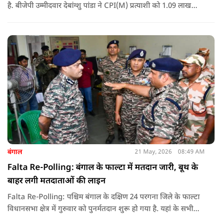
है. बीजेपी उम्मीदवार देबांग्शु पांडा ने CPI(M) प्रत्याशी को 1.09 लाख
वोटों से हराया, जबकि TMC चौथे स्थान पर रही. पीएम मोदी ने इसे
लोकतंत्र की जीत बताया है.
बंगाल
21 May, 2026
08:49 AM
Falta Re-Polling: बंगाल के फाल्टा में मतदान जारी, बूथ के
बाहर लगी मतदाताओं की लाइन
Falta Re-Polling: पश्चिम बंगाल के दक्षिण 24 परगना जिले के फाल्टा
विधानसभा क्षेत्र में गुरुवार को पुनर्मतदान शुरू हो गया है. यहां के सभी
285 मतदान केंद्रों पर दोबारा मतदान कराया जा रहा है. मतदान सुबह 7