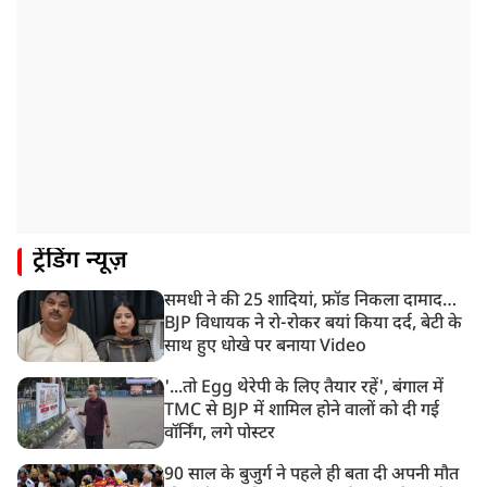
JPSC परीक्षा विवाद: अनशन पर बैठे छात्र नेता देवेंद्र महतो की
तबीयत बिगड़ी
10:44 AM
रांचीः छात्रों के समर्थन में विधायक जयराम महतो ने शुरू किया
निर्जला उपवास
10:42 AM
NIA ने मलप्पुरम विस्फोटक केस में मुख्य साजिशकर्ता को
गिरफ्तार किया
8:26 AM
ट्रेंडिंग न्यूज़
PM मोदी को आया अमेरिकी उपराष्ट्रपति जेडी वेंस का फोन,
रणनीतिक मुद्दों पर हुई बात
समधी ने की 25 शादियां, फ्रॉड निकला दामाद…
8:23 AM
BJP विधायक ने रो-रोकर बयां किया दर्द, बेटी के
रांची: छात्रों और झारखंड सरकार के बीच आज होगी तीसरे दौर
साथ हुए धोखे पर बनाया Video
की बातचीत
'...तो Egg थेरेपी के लिए तैयार रहें', बंगाल में
TMC से BJP में शामिल होने वालों को दी गई
वॉर्निंग, लगे पोस्टर
90 साल के बुजुर्ग ने पहले ही बता दी अपनी मौत