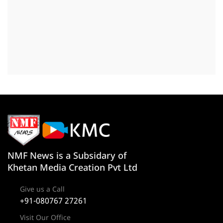
NMF News is a Subsidary of
Khetan Media Creation Pvt Ltd
Give us a Call
+91-080767 27261
Visit Our Office