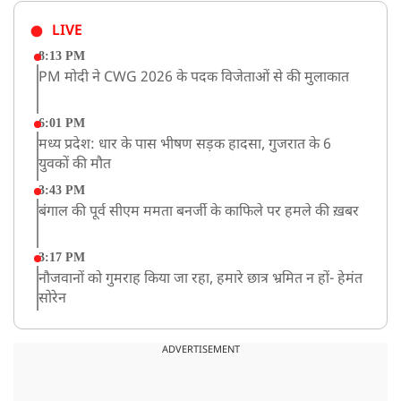
LIVE
8:13 PM
PM मोदी ने CWG 2026 के पदक विजेताओं से की मुलाकात
6:01 PM
मध्य प्रदेश: धार के पास भीषण सड़क हादसा, गुजरात के 6
युवकों की मौत
3:43 PM
बंगाल की पूर्व सीएम ममता बनर्जी के काफिले पर हमले की ख़बर
3:17 PM
नौजवानों को गुमराह किया जा रहा, हमारे छात्र भ्रमित न हों- हेमंत
सोरेन
2:03 PM
बारामती में निजी ट्रेनिंग विमान दुर्घटनाग्रस्त, किसी के घायल होने
ADVERTISEMENT
की कोई सूचना नहीं
12:16 PM