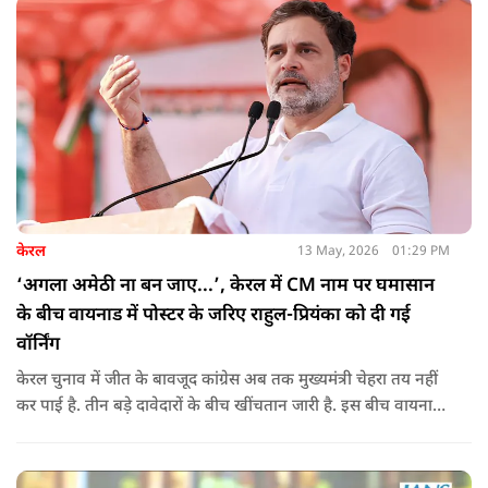
केरल
13 May, 2026
01:29 PM
‘अगला अमेठी ना बन जाए...’, केरल में CM नाम पर घमासान
के बीच वायनाड में पोस्टर के जरिए राहुल-प्रियंका को दी गई
वॉर्निंग
केरल चुनाव में जीत के बावजूद कांग्रेस अब तक मुख्यमंत्री चेहरा तय नहीं
कर पाई है. तीन बड़े दावेदारों के बीच खींचतान जारी है. इस बीच वायनाड
में राहुल गांधी और प्रियंका गांधी के खिलाफ पोस्टर लगने से राजनीतिक
तनाव और बढ़ गया है.