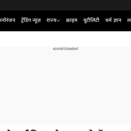
मनोरंजन
ट्रेंडिंग न्यूज़
राज्य
क्राइम
यूटीलिटी
धर्म ज्ञान
ल
ADVERTISEMENT