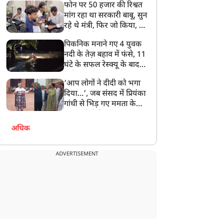
फोन पर 50 हजार की रिश्वत
बेटी को गोद लें प्रधानमंत्री
मांग रहा था सरकारी बाबू, सुन
रहे थे मंत्री, फिर जो किया, वो
सोशल मीडिया पर छा गया
पिकनिक मनाने गए 4 युवक
नदी के तेज़ बहाव में फंसे, 11
घंटे के सफल रेस्क्यू के बाद
बची जान
‘आप लोगों ने दीदी को भगा
दिया…’, जब संसद में प्रियंका
गांधी से भिड़ गए ममता के
सांसद, देखें दिलचस्प Video
अधिक
ADVERTISEMENT