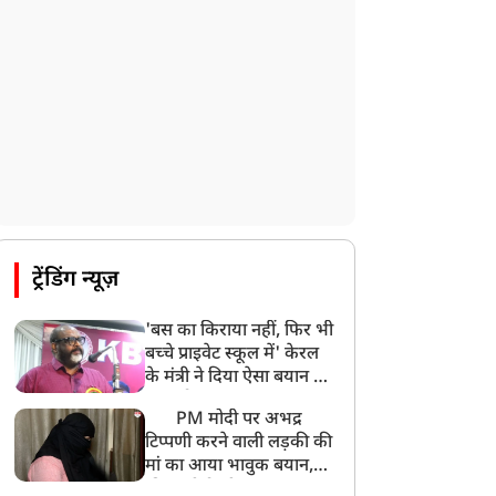
CBI का बड़ा खुलासा, NTA के एक्सपर्ट्स ने ही
लीक कराया NEET-UG का पेपर
8:19 AM
उत्तराखंड: हरिद्वार में गंगा उफान पर, जलस्तर में
बढ़ोतरी
8:18 AM
UP: लखनऊ में चलती कार में लगी आग, युवक
की जिंदा जलकर मौत
ट्रेंडिंग न्यूज़
'बस का किराया नहीं, फिर भी
बच्चे प्राइवेट स्कूल में' केरल
के मंत्री ने दिया ऐसा बयान की
खड़ा हो गया बड़ा बवाल
PM मोदी पर अभद्र
टिप्पणी करने वाली लड़की की
मां का आया भावुक बयान,
की अजीबोगरीब मांग, कहा-