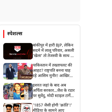
स्पेशल्स
बांकीपुर में हारी BJP, लेकिन
सदमे में लालू परिवार, असली
‘खेला’ तो तेजस्वी के साथ हो
गया, जानें कैसे
पाकिस्तान में तख्तापलट की
आहट? राष्ट्रपति बनना चाह
रहे आसिम मुनीर! आखिर
मोहसिन नकवी को ही क्यों
इशरत जहां के बाद अब
बनाया मोहरा?
अर्पिता सरकार...जैश के रडार
पर सुवेंदु, मोदी स्टाइल टार्गेट
करने की प्लानिंग, STF का
'1857 जैसी होगी 'क्रांति'!'
बड़ा एक्शन!
मीडिया के सामने आए