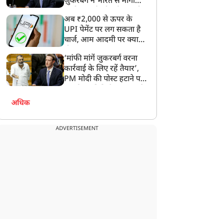
ज़ुकरबर्ग ने भारत से मांगी
शोर-शराबा न हो, तो मजा नहीं
माफ़ी, गलती भी स्वीकार की
आता
अब ₹2,000 से ऊपर के
UPI पेमेंट पर लग सकता है
चार्ज, आम आदमी पर क्या
होगा असर?
‘मांफी मांगें जुकरबर्ग वरना
कार्रवाई के लिए रहें तैयार’,
PM मोदी की पोस्ट हटाने पर
संसदीय समिति ने Meta को
लगाई फटकार
अधिक
ADVERTISEMENT