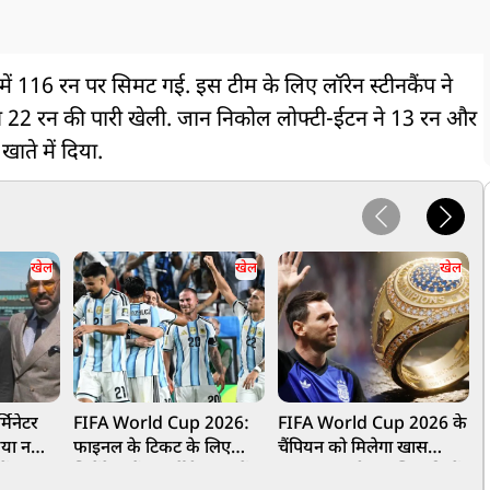
ें 116 रन पर सिमट गई. इस टीम के लिए लॉरेन स्टीनकैंप ने
ने 22 रन की पारी खेली. जान निकोल लोफ्टी-ईटन ने 13 रन और
ाते में दिया.
खेल
खेल
खेल
्मिनेटर
FIFA World Cup 2026:
FIFA World Cup 2026 के
प
िया नया
फाइनल के टिकट के लिए
चैंपियन को मिलेगा खास
न
मेंटर
भिड़ेंगे इंग्लैंड-अर्जेंटीना, जानें
सम्मान, पहली बार खिलाड़ियों
क