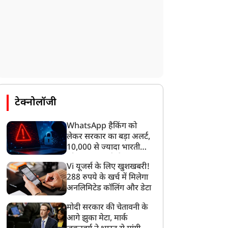
टेक्नोलॉजी
खेल
खेल
WhatsApp हैकिंग को
लेकर सरकार का बड़ा अलर्ट,
10,000 से ज्यादा भारतीयों
को साइबर हमले से बचाया
Vi यूजर्स के लिए खुशखबरी!
गया
288 रुपये के खर्च में मिलेगा
अनलिमिटेड कॉलिंग और डेटा
ाकिस्तानी खिलाडी मोहम्मद
लॉर्ड्स में शतक के बाद रोहित
मोदी सरकार की चेतावनी के
वाज पर डोपिंग के चलते
शर्मा ने संन्यास की अटकलों
आगे झुका मेटा, मार्क
ार्रवाई, CC ने की कार्रवाई
पर लगाया विराम, बोले-अगर