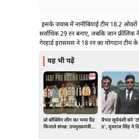
इसके जवाब में नामीबियाई टीम 18.2 ओवरों म
सर्वाधिक 29 रन बनाए, जबकि जान फ्रीलिंक 
गेरहार्ड इरासमस ने 18 रन का योगदान टीम के ख
यह भी पढ़ें
खेल
प्रो बॉक्सिंग लीग का भव्य ग्रैंड
वैभव सूर्यवंशी बने 'टर
फिनाले संपन्न: उपमुख्यमंत्री
6', युवराज सिंह ने द
ब्रजेश पाठक ने विजेताओं को
नाम, बोले- मैं इसका 