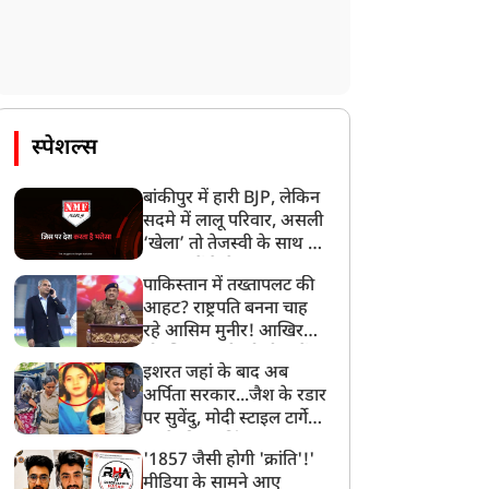
स्पेशल्स
बांकीपुर में हारी BJP, लेकिन
सदमे में लालू परिवार, असली
‘खेला’ तो तेजस्वी के साथ हो
गया, जानें कैसे
पाकिस्तान में तख्तापलट की
आहट? राष्ट्रपति बनना चाह
रहे आसिम मुनीर! आखिर
मोहसिन नकवी को ही क्यों
इशरत जहां के बाद अब
बनाया मोहरा?
अर्पिता सरकार...जैश के रडार
पर सुवेंदु, मोदी स्टाइल टार्गेट
करने की प्लानिंग, STF का
'1857 जैसी होगी 'क्रांति'!'
बड़ा एक्शन!
मीडिया के सामने आए