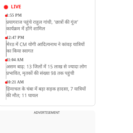
LIVE
1:55 PM
प्रयागराज पहुंचे राहुल गांधी, ‘छात्रों की गूंज’
कार्यक्रम में होंगे शामिल
12:47 PM
मेरठ में CM योगी आदित्यनाथ ने कांवड़ यात्रियों
का किया स्वागत
11:04 AM
असम बाढ़: 13 जिलों में 15 लाख से ज्यादा लोग
प्रभावित, मृतकों की संख्या 98 तक पहुंची
10:21 AM
हिमाचल के चंबा में बड़ा सड़क हादसा, 7 यात्रियों
की मौत; 11 घायल
9:23 AM
सलमान खान के घर के बाहर ड्यूटी पर तैनात
ADVERTISEMENT
पुलिसकर्मी की मौत, अचानक बिगड़ी थी तबीयत
8:23 AM