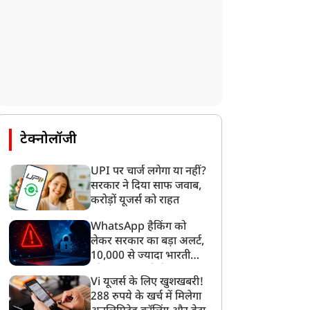
टेक्नोलॉजी
UPI पर चार्ज लगेगा या नहीं?
सरकार ने दिया साफ जवाब,
करोड़ों यूजर्स को राहत
खेल
खेल
WhatsApp हैकिंग को
लेकर सरकार का बड़ा अलर्ट,
10,000 से ज्यादा भारतीयों
को साइबर हमले से बचाया
Vi यूजर्स के लिए खुशखबरी!
गया
288 रुपये के खर्च में मिलेगा