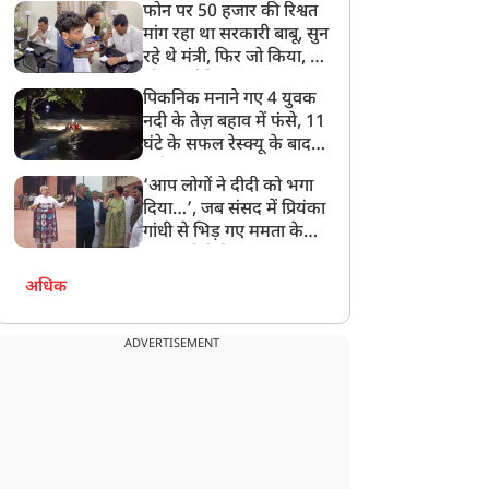
फोन पर 50 हजार की रिश्वत
बेटी को गोद लें प्रधानमंत्री
मांग रहा था सरकारी बाबू, सुन
रहे थे मंत्री, फिर जो किया, वो
सोशल मीडिया पर छा गया
पिकनिक मनाने गए 4 युवक
नदी के तेज़ बहाव में फंसे, 11
घंटे के सफल रेस्क्यू के बाद
बची जान
‘आप लोगों ने दीदी को भगा
दिया…’, जब संसद में प्रियंका
गांधी से भिड़ गए ममता के
सांसद, देखें दिलचस्प Video
अधिक
ADVERTISEMENT