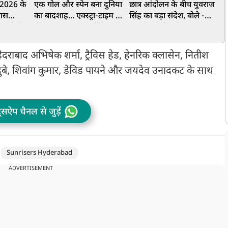
2026 के
एक गोल और स्पेन बना दुनिया
छात्र आंदोलन के बीच युवराज
ल
खास
का बादशाह... एक्स्ट्रा-टाइम में
सिंह का बड़ा संदेश, बोले -
इ
लाड़ियों
टोरेस का कमाल, अर्जेंटीना को
बातचीत से निकलेगा समाधान
2
शिप रिंग
1-0 से हराकर बना विश्व
चैंपियन
दराबाद अभिषेक शर्मा, ट्रैविस हेड, हेनरिक क्लासेन, नितीश
्ष दुबे, शिवांग कुमार, डेविड पायने और जयदेव उनादकट के साथ
ट्सऐप चैनल से जुड़ें
Sunrisers Hyderabad
ADVERTISEMENT