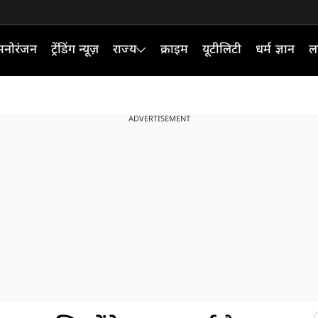
मनोरंजन
ट्रेंडिंग न्यूज़
राज्य
क्राइम
यूटीलिटी
धर्म ज्ञान
ल
ADVERTISEMENT