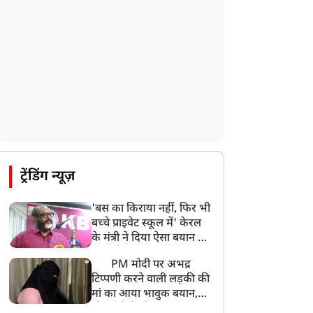
देश के कई हिस्सों में भारी बारिश के आसार,
मौसम विभाग ने जारी किया अलर्ट
8:20 AM
भारत समेत 5 देशों पर 100% टैरिफ
8:19 AM
PM मोदी आज IIT दिल्ली के दीक्षांत समारोह में
शामिल होंगे
ट्रेंडिंग न्यूज़
'बस का किराया नहीं, फिर भी
बच्चे प्राइवेट स्कूल में' केरल
के मंत्री ने दिया ऐसा बयान की
खड़ा हो गया बड़ा बवाल
PM मोदी पर अभद्र
टिप्पणी करने वाली लड़की की
मां का आया भावुक बयान,
की अजीबोगरीब मांग, कहा-