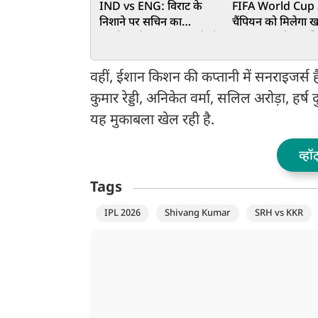
IND vs ENG: विराट के
FIFA World Cup 
निशाने पर सचिन का
चैंपियन को मिलेगा 
महारिकॉर्ड, 203 रन बनाते ही
सम्मान, पहली बार खि
रचेंगे इतिहास
को दी जाएगी चैंपियन
वहीं, ईशान किशन की कप्तानी में सनराइजर्स है
कुमार रेड्डी, अनिकेत वर्मा, सलिल अरोड़ा, हर
यह मुकाबला खेल रही है.
व्हॉ
Tags
IPL 2026
Shivang Kumar
SRH vs KKR