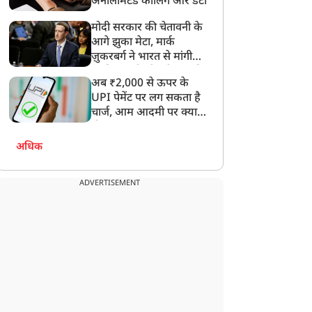
अनलिमिटेड कॉलिंग और डेटा
वलीना बोरगोहेन ने रचा
देश सेवा करते हुए गंवा दिया
तिहास, कॉमनवेल्थ गेम्स
था पैर, अब CWG में जीता
मोदी सरकार की चेतावनी के
026 में भारत का पहला
गोल्ड, कौन हैं सोमन राणा जो
आगे झुका मेटा, मार्क
पदक पक्का
बन गए कॉमनवेल्थ के हीरो
ज़ुकरबर्ग ने भारत से मांगी
माफ़ी, गलती भी स्वीकार की
अब ₹2,000 से ऊपर के
UPI पेमेंट पर लग सकता है
चार्ज, आम आदमी पर क्या
होगा असर?
अधिक
ADVERTISEMENT