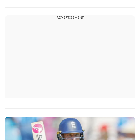
18 गेंदों में अर्धशतक लगाया था. वहीं, तीसरे टी20 में उन्होंने 49 गेंदों में 8
चौके और 4 छक्कों की मदद से 81 रनों की दमदार पारी खेली थी.
ADVERTISEMENT