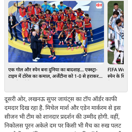
खेल
एक गोल और स्पेन बना दुनिया का बादशाह... एक्स्ट्रा-
FIFA World C
टाइम में टोरेस का कमाल, अर्जेंटीना को 1-0 से हराकर
स्पेन के खिलाड़
बना विश्व चैंपियन
मैदान पर हुई 
दूसरी ओर, लखनऊ सुपर जायंट्स का टॉप ऑर्डर काफी
दमदार दिख रहा है. मिचेल मार्श और एडेन मार्करम से इस
सीजन भी टीम को शानदार प्रदर्शन की उम्मीद होगी. वहीं,
निकोलस पूरन अकेले दम पर किसी भी मैच का रुख पलट