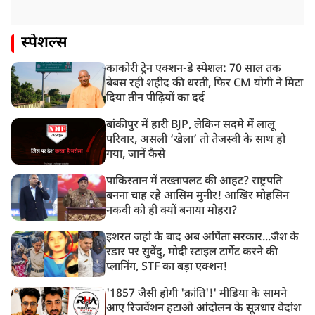
स्पेशल्स
काकोरी ट्रेन एक्शन-डे स्पेशल: 70 साल तक
बेबस रही शहीद की धरती, फिर CM योगी ने मिटा
दिया तीन पीढ़ियों का दर्द
बांकीपुर में हारी BJP, लेकिन सदमे में लालू
परिवार, असली ‘खेला’ तो तेजस्वी के साथ हो
गया, जानें कैसे
पाकिस्तान में तख्तापलट की आहट? राष्ट्रपति
बनना चाह रहे आसिम मुनीर! आखिर मोहसिन
नकवी को ही क्यों बनाया मोहरा?
इशरत जहां के बाद अब अर्पिता सरकार...जैश के
रडार पर सुवेंदु, मोदी स्टाइल टार्गेट करने की
प्लानिंग, STF का बड़ा एक्शन!
'1857 जैसी होगी 'क्रांति'!' मीडिया के सामने
आए रिजर्वेशन हटाओ आंदोलन के सूत्रधार वेदांश