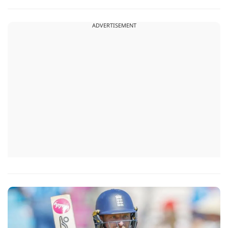
18 गेंदों में अर्धशतक लगाया था. वहीं, तीसरे टी20 में उन्होंने 49 गेंदों में 8
चौके और 4 छक्कों की मदद से 81 रनों की दमदार पारी खेली थी.
ADVERTISEMENT