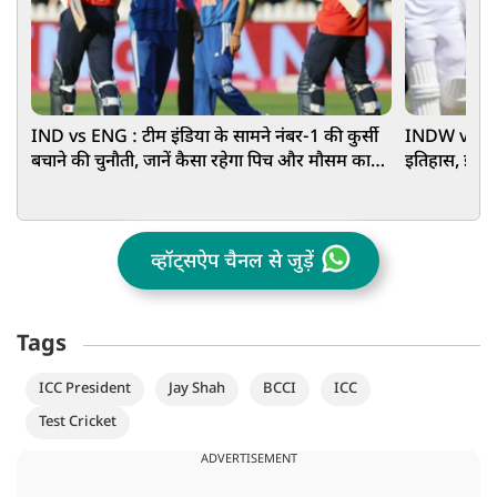
IND vs ENG : टीम इंडिया के सामने नंबर-1 की कुर्सी
INDW vs ENGW
बचाने की चुनौती, जानें कैसा रहेगा पिच और मौसम का
इतिहास, इंग्ल
हाल
व्हॉट्सऐप चैनल से जुड़ें
Tags
ICC President
Jay Shah
BCCI
ICC
Test Cricket
ADVERTISEMENT