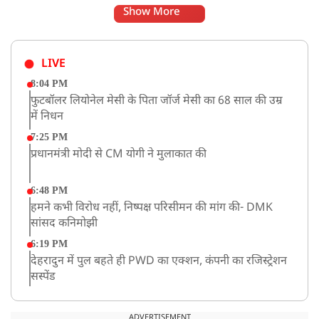
Show More
LIVE
8:04 PM
फुटबॉलर लियोनेल मेसी के पिता जॉर्ज मेसी का 68 साल की उम्र
में निधन
7:25 PM
प्रधानमंत्री मोदी से CM योगी ने मुलाकात की
6:48 PM
हमने कभी विरोध नहीं, निष्पक्ष परिसीमन की मांग की- DMK
सांसद कनिमोझी
6:19 PM
देहरादुन में पुल बहते ही PWD का एक्शन, कंपनी का रजिस्ट्रेशन
सस्पेंड
3:09 PM
खराब मौसम की चेतावनी के कारण अमरनाथ यात्रा स्थगित
ADVERTISEMENT