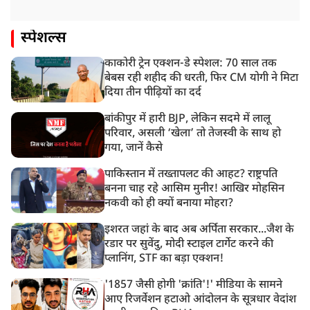
स्पेशल्स
काकोरी ट्रेन एक्शन-डे स्पेशल: 70 साल तक
बेबस रही शहीद की धरती, फिर CM योगी ने मिटा
दिया तीन पीढ़ियों का दर्द
बांकीपुर में हारी BJP, लेकिन सदमे में लालू
परिवार, असली ‘खेला’ तो तेजस्वी के साथ हो
गया, जानें कैसे
पाकिस्तान में तख्तापलट की आहट? राष्ट्रपति
बनना चाह रहे आसिम मुनीर! आखिर मोहसिन
नकवी को ही क्यों बनाया मोहरा?
इशरत जहां के बाद अब अर्पिता सरकार...जैश के
रडार पर सुवेंदु, मोदी स्टाइल टार्गेट करने की
प्लानिंग, STF का बड़ा एक्शन!
'1857 जैसी होगी 'क्रांति'!' मीडिया के सामने
आए रिजर्वेशन हटाओ आंदोलन के सूत्रधार वेदांश