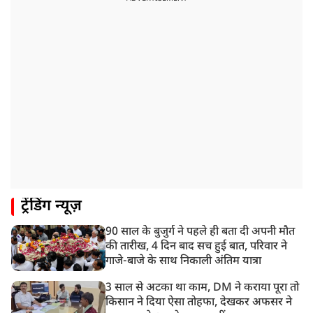
2:51 PM
JPSC-JSSC को लेकर बेनतीजा रही सरकार और छात्रों के बीच
दूसरे दौर की बातचीत, आंदोलन तेज
1:55 PM
प्रयागराज पहुंचे राहुल गांधी, ‘छात्रों की गूंज’ कार्यक्रम में होंगे
शामिल
12:47 PM
मेरठ में CM योगी आदित्यनाथ ने कांवड़ यात्रियों का किया स्वागत
11:04 AM
ट्रेंडिंग न्यूज़
असम बाढ़: 13 जिलों में 15 लाख से ज्यादा लोग प्रभावित, मृतकों
की संख्या 98 तक पहुंची
90 साल के बुजुर्ग ने पहले ही बता दी अपनी मौत
10:21 AM
की तारीख, 4 दिन बाद सच हुई बात, परिवार ने
हिमाचल के चंबा में बड़ा सड़क हादसा, 7 यात्रियों की मौत; 11
गाजे-बाजे के साथ निकाली अंतिम यात्रा
घायल
3 साल से अटका था काम, DM ने कराया पूरा तो
किसान ने दिया ऐसा तोहफा, देखकर अफसर ने