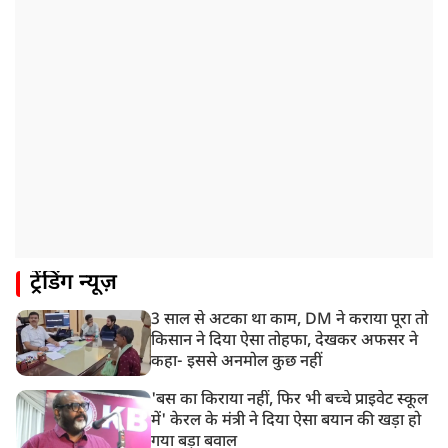
की संख्या 98 तक पहुंची
10:21 AM
हिमाचल के चंबा में बड़ा सड़क हादसा, 7 यात्रियों की मौत; 11
घायल
9:23 AM
सलमान खान के घर के बाहर ड्यूटी पर तैनात पुलिसकर्मी की मौत,
अचानक बिगड़ी थी तबीयत
8:23 AM
देश के कई हिस्सों में भारी बारिश के आसार, मौसम विभाग ने
जारी किया अलर्ट
8:20 AM
ट्रेंडिंग न्यूज़
भारत समेत 5 देशों पर 100% टैरिफ
3 साल से अटका था काम, DM ने कराया पूरा तो
8:19 AM
किसान ने दिया ऐसा तोहफा, देखकर अफसर ने
PM मोदी आज IIT दिल्ली के दीक्षांत समारोह में शामिल होंगे
कहा- इससे अनमोल कुछ नहीं
'बस का किराया नहीं, फिर भी बच्चे प्राइवेट स्कूल
में' केरल के मंत्री ने दिया ऐसा बयान की खड़ा हो
गया बड़ा बवाल