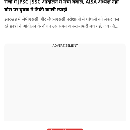
रांची में JPSC-JSSC आंदोलन में मचा बवाल, AISA अध्यक्ष नेहा
बोरा पर युवक ने फेंकी काली स्याही
झारखंड में जेपीएससी और जेएसएससी परीक्षाओं में धांधली को लेकर चल
रहे छात्रों ने आंदोलन के दौरान उस समय अफरा-तफरी मच गई, जब ऑल
इंडिया स्टूडेंट्स एसोसिएशन की राष्ट्रीय अध्यक्ष नेहा बोरा पर एक युवक ने
अचानक काली स्याही फेंक दी.
ADVERTISEMENT