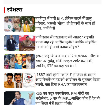
स्पेशल्स
बांकीपुर में हारी BJP, लेकिन सदमे में लालू
परिवार, असली ‘खेला’ तो तेजस्वी के साथ हो
गया, जानें कैसे
पाकिस्तान में तख्तापलट की आहट? राष्ट्रपति
बनना चाह रहे आसिम मुनीर! आखिर मोहसिन
नकवी को ही क्यों बनाया मोहरा?
इशरत जहां के बाद अब अर्पिता सरकार...जैश के
रडार पर सुवेंदु, मोदी स्टाइल टार्गेट करने की
प्लानिंग, STF का बड़ा एक्शन!
'1857 जैसी होगी 'क्रांति'!' मीडिया के सामने
आए रिजर्वेशन हटाओ आंदोलन के सूत्रधार वेदांश
त्यागी, बता दिया RHA का मास्टरप्लान
RSS का कट्टर स्वयंसेवक, PM मोदी का
भरोसेमंद, 5 बार के MP...आखिर कौन हैं देश के
नए शिक्षा मंत्री प्रह्लाद जोशी?