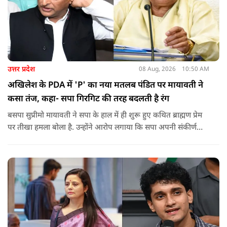
उत्तर प्रदेश
08 Aug, 2026
10:50 AM
अखिलेश के PDA में 'P' का नया मतलब पंडित पर मायावती ने
कसा तंज, कहा- सपा गिरगिट की तरह बदलती है रंग
बसपा सुप्रीमो मायावती ने सपा के हाल में ही शुरू हुए कथित ब्राह्मण प्रेम
पर तीखा हमला बोला है. उन्होंने आरोप लगाया कि सपा अपनी संकीर्ण
जातिवादी राजनीति और चुनावी स्वार्थ के चलते समय-समय पर अपना
राजनीतिक रंग बदलती रही है.