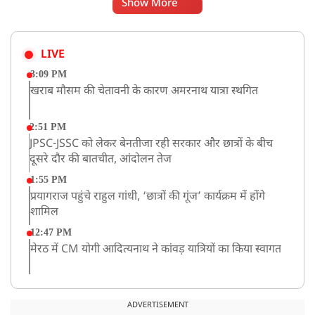
Show More
LIVE
3:09 PM
खराब मौसम की चेतावनी के कारण अमरनाथ यात्रा स्थगित
2:51 PM
JPSC-JSSC को लेकर बेनतीजा रही सरकार और छात्रों के बीच
दूसरे दौर की बातचीत, आंदोलन तेज
1:55 PM
प्रयागराज पहुंचे राहुल गांधी, ‘छात्रों की गूंज’ कार्यक्रम में होंगे
शामिल
12:47 PM
मेरठ में CM योगी आदित्यनाथ ने कांवड़ यात्रियों का किया स्वागत
11:04 AM
असम बाढ़: 13 जिलों में 15 लाख से ज्यादा लोग प्रभावित, मृतकों
ADVERTISEMENT