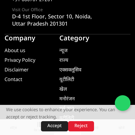
+91-080767 27261
Visit Our Office
D-4 1st Floor, Sector 10, Noida,
Uttar Pradesh 201301
Company
Category
About us
न्यूज
Privacy Policy
राज्य
Disclaimer
एक्सक्लूसिव
Contact
यूटीलिटी
खेल
मनोरंजन
धर्म ज्ञान
We use cookies to enhance your experience. You can
accept or reject tracking.
यूटीलिटी
Accept
Reject
शॉर्ट्स
होम
वीडियो
खोजें
वेब स्टोरीज़