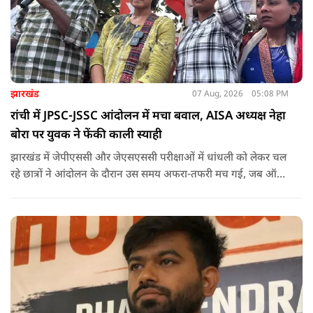
झारखंड
07 Aug, 2026
05:08 PM
रांची में JPSC-JSSC आंदोलन में मचा बवाल, AISA अध्यक्ष नेहा
बोरा पर युवक ने फेंकी काली स्याही
झारखंड में जेपीएससी और जेएसएससी परीक्षाओं में धांधली को लेकर चल
रहे छात्रों ने आंदोलन के दौरान उस समय अफरा-तफरी मच गई, जब ऑल
इंडिया स्टूडेंट्स एसोसिएशन की राष्ट्रीय अध्यक्ष नेहा बोरा पर एक युवक ने
अचानक काली स्याही फेंक दी.