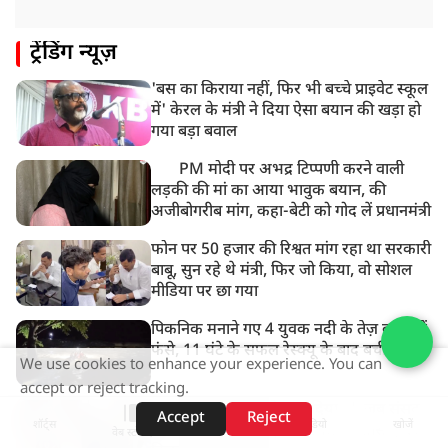
8:18 AM
ट्रेंडिंग न्यूज़
UP: लखनऊ में चलती कार में लगी आग, युवक की जिंदा जलकर
मौत
'बस का किराया नहीं, फिर भी बच्चे प्राइवेट स्कूल
में' केरल के मंत्री ने दिया ऐसा बयान की खड़ा हो
गया बड़ा बवाल
PM मोदी पर अभद्र टिप्पणी करने वाली
लड़की की मां का आया भावुक बयान, की
अजीबोगरीब मांग, कहा-बेटी को गोद लें प्रधानमंत्री
फोन पर 50 हजार की रिश्वत मांग रहा था सरकारी
बाबू, सुन रहे थे मंत्री, फिर जो किया, वो सोशल
मीडिया पर छा गया
पिकनिक मनाने गए 4 युवक नदी के तेज़ बहाव में
फंसे, 11 घंटे के सफल रेस्क्यू के बाद बची जान
We use cookies to enhance your experience. You can
accept or reject tracking.
‘आप लोगों ने दीदी को भगा दिया…’, जब संसद
Accept
Reject
शॉर्ट्स
होम
वीडियो
खोजें
में प्रियंका गांधी से भिड़ गए ममता के सांसद, देखें
वेब स्टोरीज़