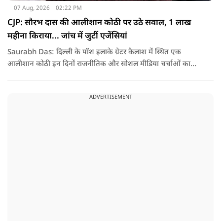
07 Aug, 2026
02:22 PM
CJP: सौरभ दास की आलीशान कोठी पर उठे सवाल, 1 लाख
महीना किराया... जांच में जुटीं एजेंसियां
Saurabh Das: दिल्ली के पॉश इलाके ग्रेटर कैलाश में स्थित एक
आलीशान कोठी इन दिनों राजनीतिक और सोशल मीडिया चर्चाओं का
हिस्सा बनी हुई है. वजह है इस घर से जुड़ा किराया और यहां रहने वाले
सौरभ दास को लेकर उठ रहे सवाल..
ADVERTISEMENT