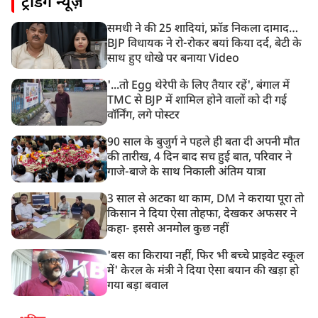
ट्रेंडिंग न्यूज़
देशभर में आज से 'हर घर तिरंगा' अभियान, सीएम योगी लखनऊ
में करेंगे यात्रा का शुभारंभ
समधी ने की 25 शादियां, फ्रॉड निकला दामाद…
8:21 AM
BJP विधायक ने रो-रोकर बयां किया दर्द, बेटी के
गाज़ियाबाद में मुठभेड़, 3 ड्रग तस्कर गिरफ्तार, 21 किलो गांजा
साथ हुए धोखे पर बनाया Video
बरामद
'...तो Egg थेरेपी के लिए तैयार रहें', बंगाल में
TMC से BJP में शामिल होने वालों को दी गई
वॉर्निंग, लगे पोस्टर
90 साल के बुजुर्ग ने पहले ही बता दी अपनी मौत
की तारीख, 4 दिन बाद सच हुई बात, परिवार ने
गाजे-बाजे के साथ निकाली अंतिम यात्रा
3 साल से अटका था काम, DM ने कराया पूरा तो
किसान ने दिया ऐसा तोहफा, देखकर अफसर ने
कहा- इससे अनमोल कुछ नहीं
'बस का किराया नहीं, फिर भी बच्चे प्राइवेट स्कूल
में' केरल के मंत्री ने दिया ऐसा बयान की खड़ा हो
गया बड़ा बवाल