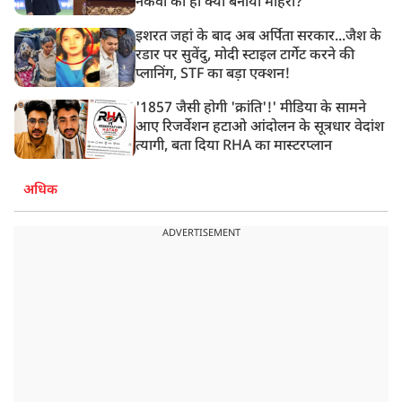
नकवी को ही क्यों बनाया मोहरा?
इशरत जहां के बाद अब अर्पिता सरकार...जैश के
रडार पर सुवेंदु, मोदी स्टाइल टार्गेट करने की
प्लानिंग, STF का बड़ा एक्शन!
'1857 जैसी होगी 'क्रांति'!' मीडिया के सामने
आए रिजर्वेशन हटाओ आंदोलन के सूत्रधार वेदांश
त्यागी, बता दिया RHA का मास्टरप्लान
अधिक
ADVERTISEMENT