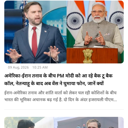
09 Aug, 2026
10:25 AM
अमेरिका-ईरान तनाव के बीच PM मोदी को आ रहे बैक टू बैक
कॉल, नेतन्याहू के बाद अब वेंस ने घुमाया फोन, जानें क्यों
ईरान-अमेरिका तनाव और शांति वार्ता को लेकर चल रही कोशिशों के बीच
भारत की भूमिका अचानक बढ़ गई है. दो दिन के अंदर इजरायली पीएम
नेतन्याहू और अमेरिकी उपराष्ट्रपति जेडी वेंस का पीएम मोदी का फोन
आया. इस दौरान रणनीतिक मुद्दों पर बात हुई.