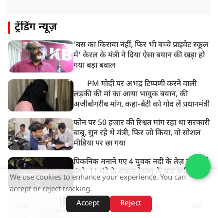
ट्रेंडिंग न्यूज़
'बस का किराया नहीं, फिर भी बच्चे प्राइवेट स्कूल
में' केरल के मंत्री ने दिया ऐसा बयान की खड़ा हो
गया बड़ा बवाल
PM मोदी पर अभद्र टिप्पणी करने वाली
लड़की की मां का आया भावुक बयान, की
अजीबोगरीब मांग, कहा-बेटी को गोद लें प्रधानमंत्री
फोन पर 50 हजार की रिश्वत मांग रहा था सरकारी
बाबू, सुन रहे थे मंत्री, फिर जो किया, वो सोशल
मीडिया पर छा गया
पिकनिक मनाने गए 4 युवक नदी के तेज़ बहाव में
फंसे, 11 घंटे के सफल रेस्क्यू के बाद बची जान
We use cookies to enhance your experience. You can
accept or reject tracking.
‘आप लोगों ने दीदी को भगा दिया…’, जब संसद
Accept
Reject
शॉर्ट्स
होम
वीडियो
खोजें
में प्रियंका गांधी से भिड़ गए ममता के सांसद, देखें
वेब स्टोरीज़