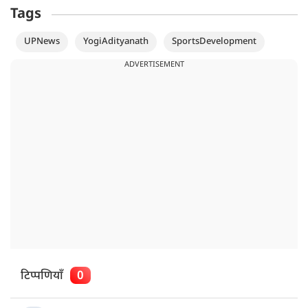
Tags
UPNews
YogiAdityanath
SportsDevelopment
ADVERTISEMENT
टिप्पणियाँ
0