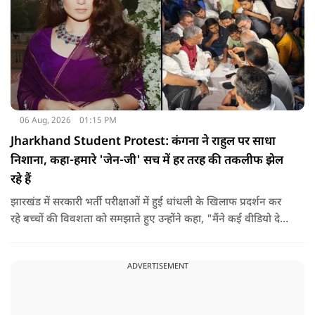
06 Aug, 2026
01:15 PM
Jharkhand Student Protest: कंगना ने राहुल पर साधा
निशाना, कहा-हमारे 'जेन-जी' सच में हर तरह की तकलीफ झेल
रहे हैं
झारखंड में सरकारी भर्ती परीक्षाओं में हुई धांधली के खिलाफ प्रदर्शन कर
रहे बच्चों की विवशता को समझाते हुए उन्होंने कहा, "मैंने कई वीडियो देखे
हैं कि बच्चों को त्रिपाल लगाने की इजाजत नहीं दी जा रही है. खाने की
ठीक स्थिति नहीं है, बच्चों ने दो-तीन दिन से कपड़े नहीं बदले हैं. हालात
ADVERTISEMENT
यहां तक गंभीर हैं कि बच्चों के पास ऑनलाइन फूड नहीं जा पा रहा है. ऐसी
स्थिति में राहुल गांधी वहां नहीं पहुंच रहे हैं.