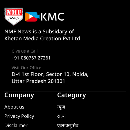
NMF News is a Subsidary of
Khetan Media Creation Pvt Ltd
Give us a Call
+91-080767 27261
Visit Our Office
D-4 1st Floor, Sector 10, Noida,
Uttar Pradesh 201301
Company
Category
About us
न्यूज
Privacy Policy
राज्य
Disclaimer
एक्सक्लूसिव