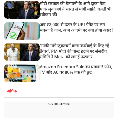
मोदी सरकार की चेतावनी के आगे झुका मेटा,
मार्क ज़ुकरबर्ग ने भारत से मांगी माफ़ी, गलती भी
स्वीकार की
अब ₹2,000 से ऊपर के UPI पेमेंट पर लग
सकता है चार्ज, आम आदमी पर क्या होगा असर?
‘मांफी मांगें जुकरबर्ग वरना कार्रवाई के लिए रहें
तैयार’, PM मोदी की पोस्ट हटाने पर संसदीय
समिति ने Meta को लगाई फटकार
Amazon Freedom Sale का धमाका! फोन,
TV और AC पर 80% तक की छूट
अधिक
ADVERTISEMENT