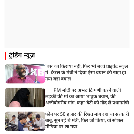
8:20 AM
भारत समेत 5 देशों पर 100% टैरिफ
8:19 AM
PM मोदी आज IIT दिल्ली के दीक्षांत समारोह में शामिल होंगे
ट्रेंडिंग न्यूज़
'बस का किराया नहीं, फिर भी बच्चे प्राइवेट स्कूल
में' केरल के मंत्री ने दिया ऐसा बयान की खड़ा हो
गया बड़ा बवाल
PM मोदी पर अभद्र टिप्पणी करने वाली
लड़की की मां का आया भावुक बयान, की
अजीबोगरीब मांग, कहा-बेटी को गोद लें प्रधानमंत्री
फोन पर 50 हजार की रिश्वत मांग रहा था सरकारी
बाबू, सुन रहे थे मंत्री, फिर जो किया, वो सोशल
मीडिया पर छा गया