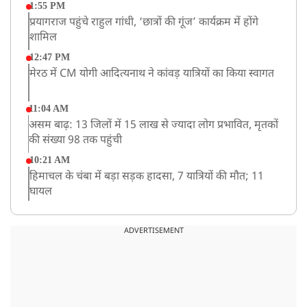
1:55 PM
प्रयागराज पहुंचे राहुल गांधी, ‘छात्रों की गूंज’ कार्यक्रम में होंगे
शामिल
12:47 PM
मेरठ में CM योगी आदित्यनाथ ने कांवड़ यात्रियों का किया स्वागत
11:04 AM
असम बाढ़: 13 जिलों में 15 लाख से ज्यादा लोग प्रभावित, मृतकों
की संख्या 98 तक पहुंची
10:21 AM
हिमाचल के चंबा में बड़ा सड़क हादसा, 7 यात्रियों की मौत; 11
घायल
9:23 AM
सलमान खान के घर के बाहर ड्यूटी पर तैनात पुलिसकर्मी की मौत,
ADVERTISEMENT
अचानक बिगड़ी थी तबीयत
8:23 AM
देश के कई हिस्सों में भारी बारिश के आसार, मौसम विभाग ने
जारी किया अलर्ट