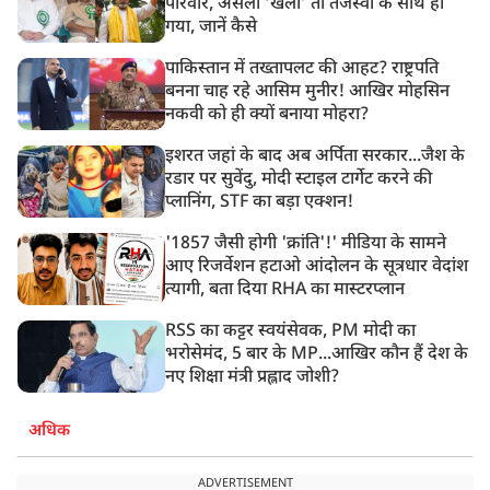
परिवार, असली ‘खेला’ तो तेजस्वी के साथ हो
गया, जानें कैसे
पाकिस्तान में तख्तापलट की आहट? राष्ट्रपति
बनना चाह रहे आसिम मुनीर! आखिर मोहसिन
नकवी को ही क्यों बनाया मोहरा?
इशरत जहां के बाद अब अर्पिता सरकार...जैश के
रडार पर सुवेंदु, मोदी स्टाइल टार्गेट करने की
प्लानिंग, STF का बड़ा एक्शन!
'1857 जैसी होगी 'क्रांति'!' मीडिया के सामने
आए रिजर्वेशन हटाओ आंदोलन के सूत्रधार वेदांश
त्यागी, बता दिया RHA का मास्टरप्लान
RSS का कट्टर स्वयंसेवक, PM मोदी का
भरोसेमंद, 5 बार के MP...आखिर कौन हैं देश के
नए शिक्षा मंत्री प्रह्लाद जोशी?
अधिक
ADVERTISEMENT