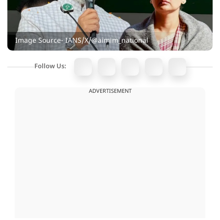
Image Source- IANS/X/@aimim_national
Follow Us:
ADVERTISEMENT