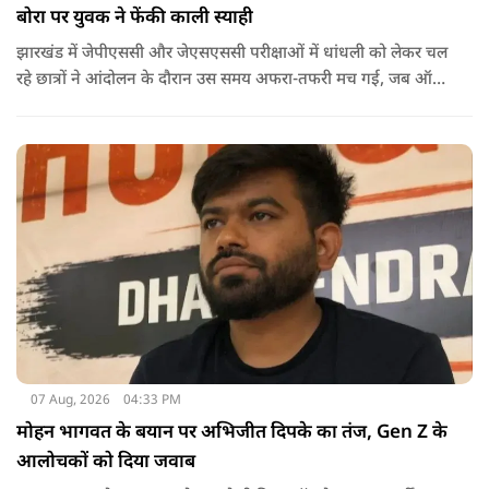
बोरा पर युवक ने फेंकी काली स्याही
झारखंड में जेपीएससी और जेएसएससी परीक्षाओं में धांधली को लेकर चल
रहे छात्रों ने आंदोलन के दौरान उस समय अफरा-तफरी मच गई, जब ऑल
इंडिया स्टूडेंट्स एसोसिएशन की राष्ट्रीय अध्यक्ष नेहा बोरा पर एक युवक ने
अचानक काली स्याही फेंक दी.
07 Aug, 2026
04:33 PM
मोहन भागवत के बयान पर अभिजीत दिपके का तंज, Gen Z के
आलोचकों को दिया जवाब