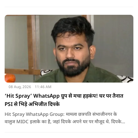
08 Aug, 2026
11:46 AM
‘Hit Spray’ WhatsApp ग्रुप से मचा हड़कंप! घर पर तैनात
PSI से भिड़े अभिजीत दिपके
Hit Spray WhatsApp Group: मामला छत्रपति संभाजीनगर के
वालुज MIDC इलाके का है, जहां दिपके अपने घर पर मौजूद थे. दिपके
का आरोप है कि सुरक्षा के लिए तैनात PSI उनसे मिलने आने वाले लोगों
को रोक रहे थे और उनके साथ ठीक तरीके से पेश नहीं आ रहे थे. इसी बात