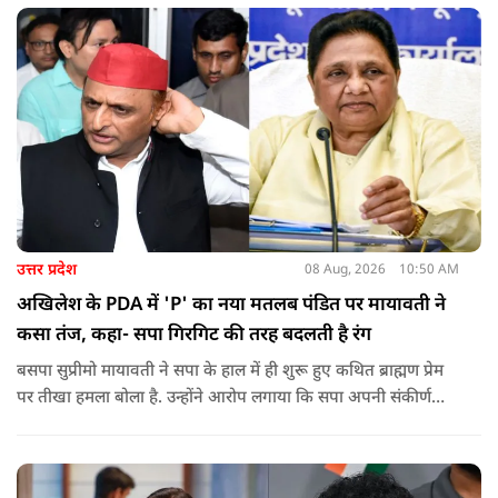
को लेकर दिपके की पुलिस अधिकारी से तीखी बहस हो गई.
उत्तर प्रदेश
08 Aug, 2026
10:50 AM
अखिलेश के PDA में 'P' का नया मतलब पंडित पर मायावती ने
कसा तंज, कहा- सपा गिरगिट की तरह बदलती है रंग
बसपा सुप्रीमो मायावती ने सपा के हाल में ही शुरू हुए कथित ब्राह्मण प्रेम
पर तीखा हमला बोला है. उन्होंने आरोप लगाया कि सपा अपनी संकीर्ण
जातिवादी राजनीति और चुनावी स्वार्थ के चलते समय-समय पर अपना
राजनीतिक रंग बदलती रही है.