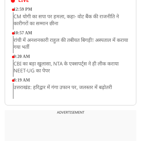
LIVE
12:59 PM
CM योगी का सपा पर हमला, कहा- वोट बैंक की राजनीति ने
कारीगरों का सम्मान छीना
10:57 AM
रांची में अनशनकारी राहुल की तबीयत बिगड़ी! अस्पताल में कराया
गया भर्ती
9:20 AM
CBI का बड़ा खुलासा, NTA के एक्सपर्ट्स ने ही लीक कराया
NEET-UG का पेपर
8:19 AM
उत्तराखंड: हरिद्वार में गंगा उफान पर, जलस्तर में बढ़ोतरी
8:18 AM
UP: लखनऊ में चलती कार में लगी आग, युवक की जिंदा जलकर
ADVERTISEMENT
मौत