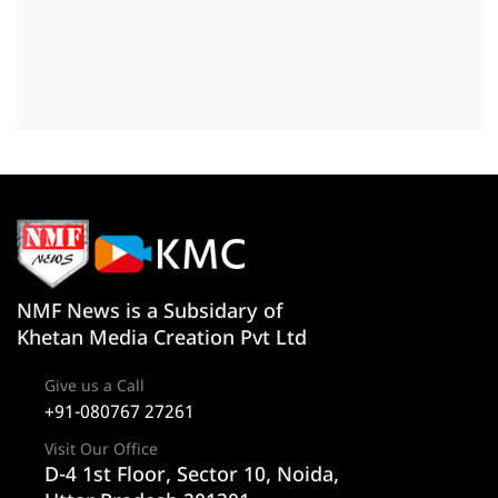
NMF News is a Subsidary of
Khetan Media Creation Pvt Ltd
Give us a Call
+91-080767 27261
Visit Our Office
D-4 1st Floor, Sector 10, Noida,