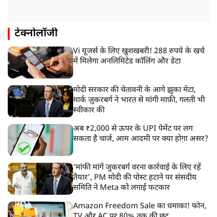
टेक्नोलॉजी
Vi यूजर्स के लिए खुशखबरी! 288 रुपये के खर्च
में मिलेगा अनलिमिटेड कॉलिंग और डेटा
मोदी सरकार की चेतावनी के आगे झुका मेटा,
मार्क ज़ुकरबर्ग ने भारत से मांगी माफ़ी, गलती भी
स्वीकार की
अब ₹2,000 से ऊपर के UPI पेमेंट पर लग
सकता है चार्ज, आम आदमी पर क्या होगा असर?
‘मांफी मांगें जुकरबर्ग वरना कार्रवाई के लिए रहें
तैयार’, PM मोदी की पोस्ट हटाने पर संसदीय
समिति ने Meta को लगाई फटकार
Amazon Freedom Sale का धमाका! फोन,
TV और AC पर 80% तक की छूट