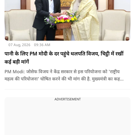
07 Aug, 2026
09:36 AM
पानी के लिए PM मोदी के दर पहुंचे थलपति विजय, चिट्ठी में रखीं
कई बड़ी मांगें
PM Modi: जोसेफ विजय ने केंद्र सरकार से इस परियोजना को 'राष्ट्रीय
महत्व की परियोजना' घोषित करने की भी मांग की है. मुख्यमंत्री का कहना
है कि अगर इस योजना पर तेजी से काम शुरू होता है, त न केवल
तमिलनाडु बल्कि दक्षिण भारत के कई राज्यों में पीने के पानी और सिंचाई
ADVERTISEMENT
की समस्या को काफी हद तक कम किया जा सकता है.