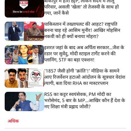
बांकीपुर में हारी BJP, लेकिन सदमे में लालू
परिवार, असली ‘खेला’ तो तेजस्वी के साथ हो
गया, जानें कैसे
पाकिस्तान में तख्तापलट की आहट? राष्ट्रपति
बनना चाह रहे आसिम मुनीर! आखिर मोहसिन
नकवी को ही क्यों बनाया मोहरा?
इशरत जहां के बाद अब अर्पिता सरकार...जैश के
रडार पर सुवेंदु, मोदी स्टाइल टार्गेट करने की
प्लानिंग, STF का बड़ा एक्शन!
'1857 जैसी होगी 'क्रांति'!' मीडिया के सामने
आए रिजर्वेशन हटाओ आंदोलन के सूत्रधार वेदांश
त्यागी, बता दिया RHA का मास्टरप्लान
RSS का कट्टर स्वयंसेवक, PM मोदी का
भरोसेमंद, 5 बार के MP...आखिर कौन हैं देश के
नए शिक्षा मंत्री प्रह्लाद जोशी?
अधिक