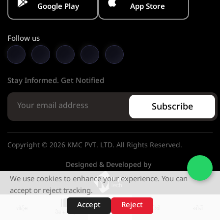
Google Play
App Store
Follow us
Stay Informed. Get Notified
Subscribe
Copyright © 2026 KMC PVT. LTD. All Rights Reserved.
Designed & Developed by
We use cookies to enhance your experience. You can
accept or reject tracking.
Accept
Reject
शॉर्ट्स
होम
वीडियो
खोजें
वेब स्टोरीज़