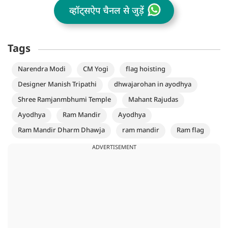
व्हॉट्सऐप चैनल से जुड़ें
Tags
Narendra Modi
CM Yogi
flag hoisting
Designer Manish Tripathi
dhwajarohan in ayodhya
Shree Ramjanmbhumi Temple
Mahant Rajudas
Ayodhya
Ram Mandir
Ayodhya
Ram Mandir Dharm Dhawja
ram mandir
Ram flag
ADVERTISEMENT