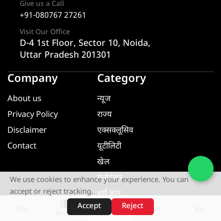
Give us a Call
+91-080767 27261
Visit Our Office
D-4 1st Floor, Sector 10, Noida,
Uttar Pradesh 201301
Company
Category
About us
न्यूज
Privacy Policy
राज्य
Disclaimer
एक्सक्लूसिव
Contact
यूटीलिटी
खेल
मनोरंजन
We use cookies to enhance your experience. You can
accept or reject tracking.
धर्म ज्ञान
Accept
Reject
यूटीलिटी
शॉर्ट्स
होम
वीडियो
खोजें
वेब स्टोरीज़