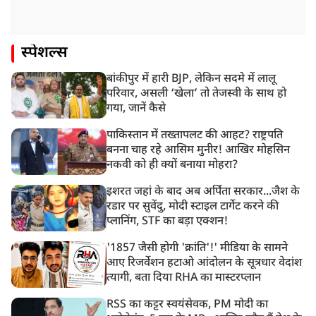
स्पेशल्स
बांकीपुर में हारी BJP, लेकिन सदमे में लालू
परिवार, असली ‘खेला’ तो तेजस्वी के साथ हो
गया, जानें कैसे
पाकिस्तान में तख्तापलट की आहट? राष्ट्रपति
बनना चाह रहे आसिम मुनीर! आखिर मोहसिन
नकवी को ही क्यों बनाया मोहरा?
इशरत जहां के बाद अब अर्पिता सरकार...जैश के
रडार पर सुवेंदु, मोदी स्टाइल टार्गेट करने की
प्लानिंग, STF का बड़ा एक्शन!
'1857 जैसी होगी 'क्रांति'!' मीडिया के सामने
आए रिजर्वेशन हटाओ आंदोलन के सूत्रधार वेदांश
त्यागी, बता दिया RHA का मास्टरप्लान
RSS का कट्टर स्वयंसेवक, PM मोदी का