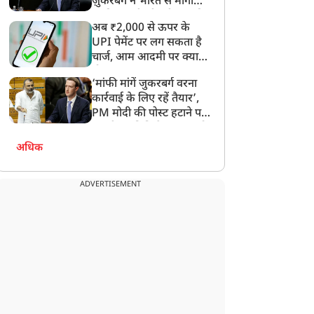
ज़ुकरबर्ग ने भारत से मांगी
ाकिस्तान भेजो
माफ़ी, गलती भी स्वीकार की
अब ₹2,000 से ऊपर के
UPI पेमेंट पर लग सकता है
चार्ज, आम आदमी पर क्या
होगा असर?
‘मांफी मांगें जुकरबर्ग वरना
कार्रवाई के लिए रहें तैयार’,
PM मोदी की पोस्ट हटाने पर
संसदीय समिति ने Meta को
लगाई फटकार
अधिक
ADVERTISEMENT