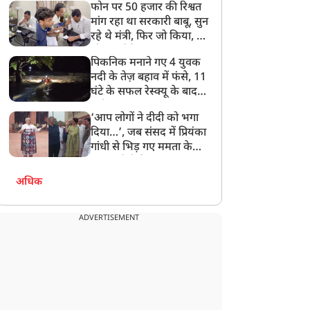
फोन पर 50 हजार की रिश्वत
बेटी को गोद लें प्रधानमंत्री
मांग रहा था सरकारी बाबू, सुन
रहे थे मंत्री, फिर जो किया, वो
सोशल मीडिया पर छा गया
पिकनिक मनाने गए 4 युवक
नदी के तेज़ बहाव में फंसे, 11
घंटे के सफल रेस्क्यू के बाद
बची जान
‘आप लोगों ने दीदी को भगा
दिया…’, जब संसद में प्रियंका
गांधी से भिड़ गए ममता के
सांसद, देखें दिलचस्प Video
अधिक
ADVERTISEMENT