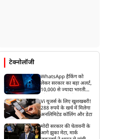
टेक्नोलॉजी
न्यूज
न्यूज
WhatsApp हैकिंग को
लेकर सरकार का बड़ा अलर्ट,
10,000 से ज्यादा भारतीयों
को साइबर हमले से बचाया
Vi यूजर्स के लिए खुशखबरी!
गया
CJP प्रोटेस्ट से इस मनहूस देश
‘भाई तो बहुत बने, सब छोड़कर
288 रुपये के खर्च में मिलेगा
ें मुसलमान थोड़ी सांस ले
चले गए लेकिन…’, BSP
अनलिमिटेड कॉलिंग और डेटा
ाए', JNU की पूर्व प्रोफेसर के
विधायक उमाशंकर सिंह के
मोदी सरकार की चेतावनी के
बयान पर सोशल मीडिया पर
निधन पर भावुक हुईं मायावती,
आगे झुका मेटा, मार्क
चा बवाल; लोगों ने कहा-
Video