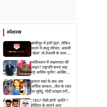
स्पेशल्स
बांकीपुर में हारी BJP, लेकिन
सदमे में लालू परिवार, असली
‘खेला’ तो तेजस्वी के साथ हो
गया, जानें कैसे
पाकिस्तान में तख्तापलट की
आहट? राष्ट्रपति बनना चाह
रहे आसिम मुनीर! आखिर
मोहसिन नकवी को ही क्यों
इशरत जहां के बाद अब
बनाया मोहरा?
अर्पिता सरकार...जैश के रडार
पर सुवेंदु, मोदी स्टाइल टार्गेट
करने की प्लानिंग, STF का
'1857 जैसी होगी 'क्रांति'!'
बड़ा एक्शन!
मीडिया के सामने आए