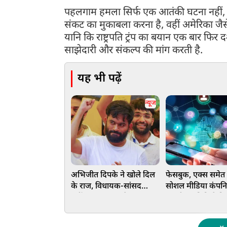
पहलगाम हमला सिर्फ एक आतंकी घटना नहीं, 
संकट का मुकाबला करना है, वहीं अमेरिका जैसे 
यानि कि राष्ट्रपति ट्रंप का बयान एक बार फिर
साझेदारी और संकल्प की मांग करती है.
यह भी पढ़ें
न्यूज
अभिजीत दिपके ने खोले दिल
फेसबुक, एक्स समेत
के राज, विधायक-सांसद
सोशल मीडिया कंपनि
नहीं... इस पद पर है नजर
संसदीय समिति ने क
जानें वजह