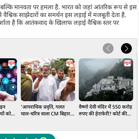
बल्कि मानवता पर हमला है. भारत को जहां आंतरिक रूप से इस
वैश्विक साझेदारों का समर्थन इस लड़ाई में मजबूती देता है.
 दर्शाता है कि आतंकवाद के खिलाफ लड़ाई वैश्विक स्तर पर
न्यूज
न्यूज
न्यूज
 इन
'आपराधिक प्रवृति, गलत
वैष्णो देवी मंदिर में 550 करोड़
'
यों को
चाल-चरित्र वाला CM बिहार
रुपए की हेराफेरी? कोर्ट की
म
िया तलब,
को स्वीकार नहीं...', बांकीपुर
निगरानी में पंहुचा 20 टन चंडी
प
जीत के बाद सम्राट चौधरी पर
का मामला
बरसे प्रशांत किशोर
म