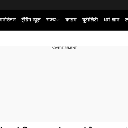
मनोरंजन
ट्रेंडिंग न्यूज़
राज्य
क्राइम
यूटीलिटी
धर्म ज्ञान
ल
ADVERTISEMENT