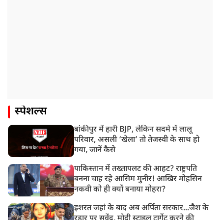
स्पेशल्स
बांकीपुर में हारी BJP, लेकिन सदमे में लालू
परिवार, असली ‘खेला’ तो तेजस्वी के साथ हो
गया, जानें कैसे
पाकिस्तान में तख्तापलट की आहट? राष्ट्रपति
बनना चाह रहे आसिम मुनीर! आखिर मोहसिन
नकवी को ही क्यों बनाया मोहरा?
इशरत जहां के बाद अब अर्पिता सरकार...जैश के
रडार पर सुवेंदु, मोदी स्टाइल टार्गेट करने की