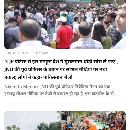
06 Aug, 2026
10:27 AM
'CJP प्रोटेस्ट से इस मनहूस देश में मुसलमान थोड़ी सांस ले पाए',
JNU की पूर्व प्रोफेसर के बयान पर सोशल मीडिया पर मचा
बवाल; लोगों ने कहा- पाकिस्तान भेजो
Nivedita Menon: JNU की पूर्व प्रोफेसर निवेदिता मेनन का एक
इंटरव्यू सोशल मीडिया पर तेजी से वायरल हो रहा है. इस बातचीत के दौरान
उन्होंने देश, मुसलमानों और CJP (Cockroach Janata Party) के
विरोध प्रदर्शनों पर अपनी राय रखी. लेकिन उनके एक बयान ने सबसे
ज्यादा विवाद खड़ा कर दिया.