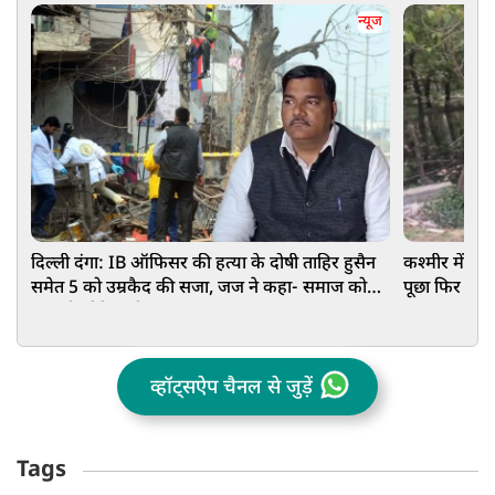
न्यूज
दिल्ली दंगा: IB ऑफिसर की हत्या के दोषी ताहिर हुसैन
कश्मीर में फ
समेत 5 को उम्रकैद की सजा, जज ने कहा- समाज को
पूछा फिर दो हि
झकझोर देने वाली घटना
व्हॉट्सऐप चैनल से जुड़ें
Tags