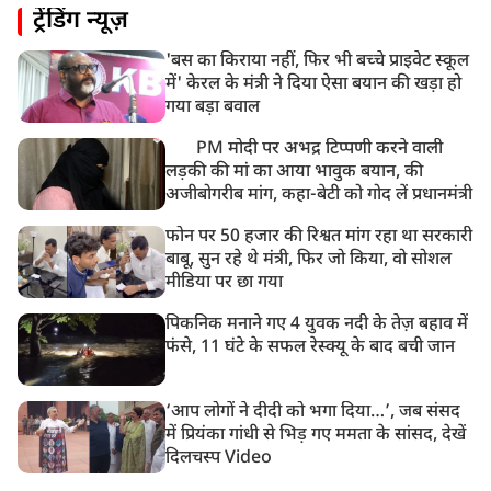
ट्रेंडिंग न्यूज़
पाकिस्तान के कब्जे वाले जम्मू और कश्मीर (PoJK) में हिंसा को
लेकर ब्रिटेन में प्रदर्शन
'बस का किराया नहीं, फिर भी बच्चे प्राइवेट स्कूल
8:50 AM
में' केरल के मंत्री ने दिया ऐसा बयान की खड़ा हो
बसपा के इकलौते विधायक उमाशंकर सिंह का देर रात निधन,
गया बड़ा बवाल
आज बलिया में होगा अंतिम संस्कार
PM मोदी पर अभद्र टिप्पणी करने वाली
लड़की की मां का आया भावुक बयान, की
अजीबोगरीब मांग, कहा-बेटी को गोद लें प्रधानमंत्री
फोन पर 50 हजार की रिश्वत मांग रहा था सरकारी
बाबू, सुन रहे थे मंत्री, फिर जो किया, वो सोशल
मीडिया पर छा गया
पिकनिक मनाने गए 4 युवक नदी के तेज़ बहाव में
फंसे, 11 घंटे के सफल रेस्क्यू के बाद बची जान
‘आप लोगों ने दीदी को भगा दिया…’, जब संसद
में प्रियंका गांधी से भिड़ गए ममता के सांसद, देखें
दिलचस्प Video