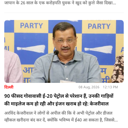
जापान के 26 साल के एक करोड़पति युवक ने खुद को कुत्ते जैसा दिखाने
के लिए करीब 220 करोड़ रुपये खर्च कर दिए. पोस्ट में कहा जा रहा है कि
युवक ने अपने शरीर और चेहरे में बदलाव कराने के लिए कई सर्जरी
करवाईं और अब वह कुत्ते की तरह दिखने, चलने और रहने की कोशिश
करता है.
दिल्ली
08 Aug, 2026
12:13 PM
90 फीसद गोवावासी ई-20 पेट्रोल से परेशान हैं, उनकी गाड़ियों
की माइलेज कम हो रही और इंजन खराब हो रहे: केजरीवाल
अरविंद केजरीवाल ने लोगों से अपील की कि वे अभी पेट्रोल और डीजल
व्हीकल खरीदना बंद कर दें, क्योंकि भविष्य में ई40 आ सकता है, जिससे
इंजन सीज हो जाएंगे और माइलेज गिर जाएगी.