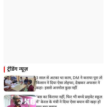
दूसरे दौर की बातचीत, आंदोलन तेज
1:55 PM
प्रयागराज पहुंचे राहुल गांधी, ‘छात्रों की गूंज’ कार्यक्रम में होंगे
शामिल
12:47 PM
मेरठ में CM योगी आदित्यनाथ ने कांवड़ यात्रियों का किया स्वागत
11:04 AM
असम बाढ़: 13 जिलों में 15 लाख से ज्यादा लोग प्रभावित, मृतकों
की संख्या 98 तक पहुंची
10:21 AM
ट्रेंडिंग न्यूज़
हिमाचल के चंबा में बड़ा सड़क हादसा, 7 यात्रियों की मौत; 11
घायल
3 साल से अटका था काम, DM ने कराया पूरा तो
9:23 AM
किसान ने दिया ऐसा तोहफा, देखकर अफसर ने
सलमान खान के घर के बाहर ड्यूटी पर तैनात पुलिसकर्मी की मौत,
कहा- इससे अनमोल कुछ नहीं
अचानक बिगड़ी थी तबीयत
'बस का किराया नहीं, फिर भी बच्चे प्राइवेट स्कूल
में' केरल के मंत्री ने दिया ऐसा बयान की खड़ा हो