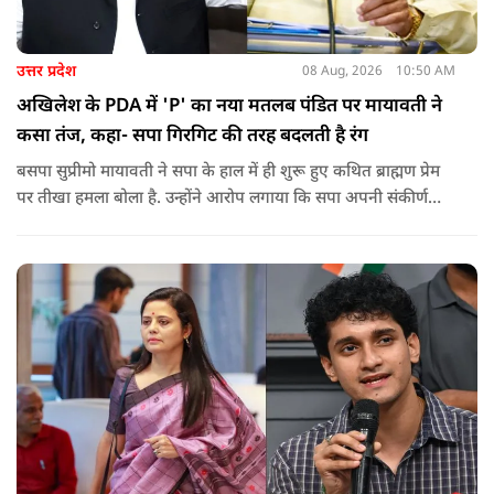
उत्तर प्रदेश
08 Aug, 2026
10:50 AM
अखिलेश के PDA में 'P' का नया मतलब पंडित पर मायावती ने
कसा तंज, कहा- सपा गिरगिट की तरह बदलती है रंग
बसपा सुप्रीमो मायावती ने सपा के हाल में ही शुरू हुए कथित ब्राह्मण प्रेम
पर तीखा हमला बोला है. उन्होंने आरोप लगाया कि सपा अपनी संकीर्ण
जातिवादी राजनीति और चुनावी स्वार्थ के चलते समय-समय पर अपना
राजनीतिक रंग बदलती रही है.