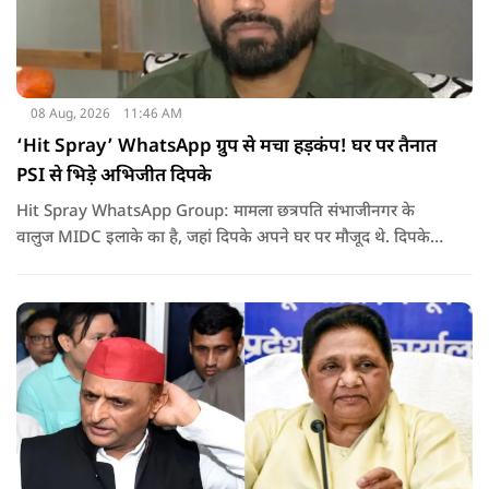
08 Aug, 2026
11:46 AM
‘Hit Spray’ WhatsApp ग्रुप से मचा हड़कंप! घर पर तैनात
PSI से भिड़े अभिजीत दिपके
Hit Spray WhatsApp Group: मामला छत्रपति संभाजीनगर के
वालुज MIDC इलाके का है, जहां दिपके अपने घर पर मौजूद थे. दिपके
का आरोप है कि सुरक्षा के लिए तैनात PSI उनसे मिलने आने वाले लोगों
को रोक रहे थे और उनके साथ ठीक तरीके से पेश नहीं आ रहे थे. इसी बात
को लेकर दिपके की पुलिस अधिकारी से तीखी बहस हो गई.