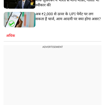
मार्क ज़ुकरबर्ग ने भारत से मांगी माफ़ी, गलती भी
स्वीकार की
अब ₹2,000 से ऊपर के UPI पेमेंट पर लग
सकता है चार्ज, आम आदमी पर क्या होगा असर?
अधिक
ADVERTISEMENT