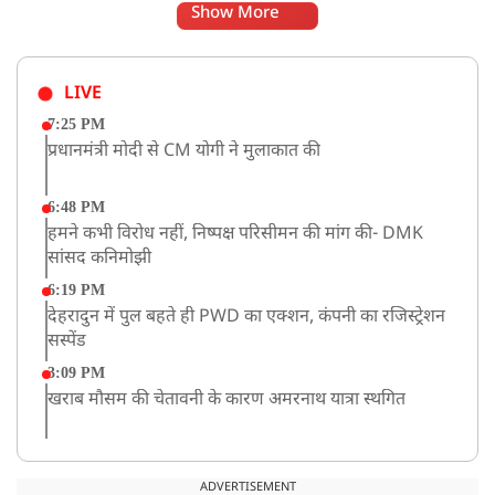
Show More
LIVE
7:25 PM
प्रधानमंत्री मोदी से CM योगी ने मुलाकात की
6:48 PM
हमने कभी विरोध नहीं, निष्पक्ष परिसीमन की मांग की- DMK
सांसद कनिमोझी
6:19 PM
देहरादुन में पुल बहते ही PWD का एक्शन, कंपनी का रजिस्ट्रेशन
सस्पेंड
3:09 PM
खराब मौसम की चेतावनी के कारण अमरनाथ यात्रा स्थगित
2:51 PM
JPSC-JSSC को लेकर बेनतीजा रही सरकार और छात्रों के बीच
ADVERTISEMENT