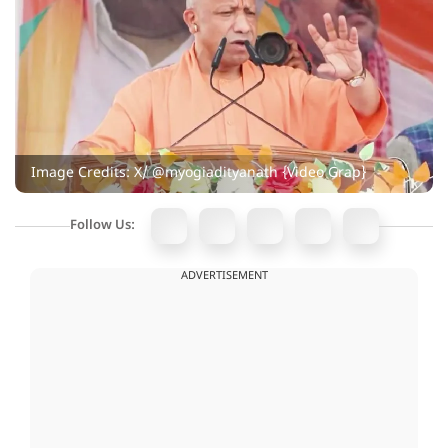
Image Credits: X/ @myogiadityanath {Video Grap}
Follow Us:
ADVERTISEMENT