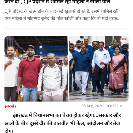
करने दी', CJP प्रदर्शन में शामिल रही महिला ने खोली पोल
CJP प्रोटेस्ट के खत्म होने के बाद कई खुलासे हो रहे हैं. इसमें शामिल रही
एक महिला ने मोहम्मद जुनैद की पोल खोली और कहा कि वो गंदी हरकतें
करता था, हाथ छूकर महिलाओं से स्वास्थ्य पूछता था. जब इसकी शिकायत
करने अभिजीत दिपके के पास पहुंची तो उन्होंने पुलिस कंप्लेन नहीं करने
दिया.
झारखंड
08 Aug, 2026
03:25 PM
झारखंड में विधानसभा का घेराव होकर रहेगा...सरकार और
छात्रों के बीच दूसरे दौर की बातचीत भी फेल, आंदोलन और तेज
होगा