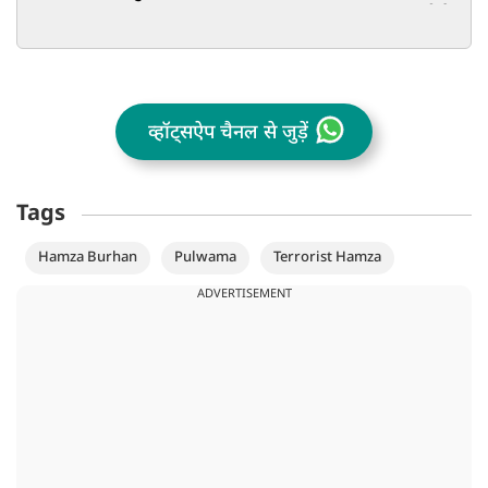
जरूरी है FCR
व्हॉट्सऐप चैनल से जुड़ें
Tags
Hamza Burhan
Pulwama
Terrorist Hamza
ADVERTISEMENT