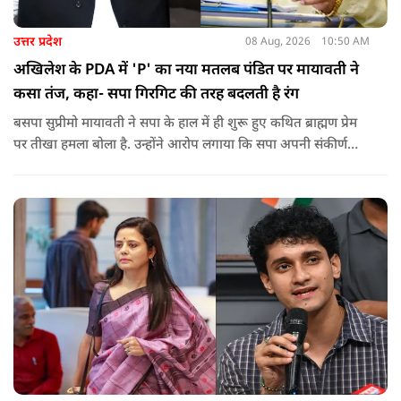
उत्तर प्रदेश
08 Aug, 2026
10:50 AM
अखिलेश के PDA में 'P' का नया मतलब पंडित पर मायावती ने
कसा तंज, कहा- सपा गिरगिट की तरह बदलती है रंग
बसपा सुप्रीमो मायावती ने सपा के हाल में ही शुरू हुए कथित ब्राह्मण प्रेम
पर तीखा हमला बोला है. उन्होंने आरोप लगाया कि सपा अपनी संकीर्ण
जातिवादी राजनीति और चुनावी स्वार्थ के चलते समय-समय पर अपना
राजनीतिक रंग बदलती रही है.