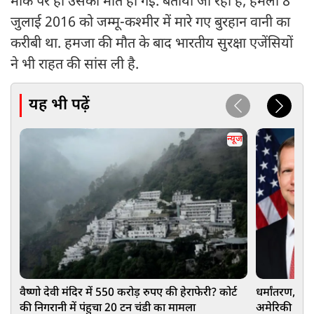
मौके पर ही उसकी मौत हो गई. बताया जा रहा है, हमला 8
जुलाई 2016 को जम्मू-कश्मीर में मारे गए बुरहान वानी का
करीबी था. हमजा की मौत के बाद भारतीय सुरक्षा एजेंसियों
ने भी राहत की सांस ली है.
यह भी पढ़ें
न्यूज
वैष्णो देवी मंदिर में 550 करोड़ रुपए की हेराफेरी? कोर्ट
धर्मांतरण, वि
की निगरानी में पंहुचा 20 टन चंडी का मामला
अमेरिकी सांसद