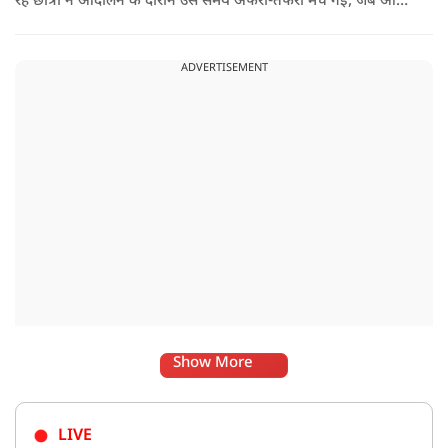
रहे छात्रों ने आंदोलन के दौरान उस समय अफरा-तफरी मच गई, जब ऑल
इंडिया स्टूडेंट्स एसोसिएशन की राष्ट्रीय अध्यक्ष नेहा बोरा पर एक युवक ने
अचानक काली स्याही फेंक दी.
ADVERTISEMENT
Show More
LIVE