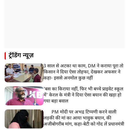
9:23 AM
सलमान खान के घर के बाहर ड्यूटी पर तैनात पुलिसकर्मी की मौत,
अचानक बिगड़ी थी तबीयत
8:23 AM
देश के कई हिस्सों में भारी बारिश के आसार, मौसम विभाग ने
जारी किया अलर्ट
8:20 AM
ट्रेंडिंग न्यूज़
भारत समेत 5 देशों पर 100% टैरिफ
3 साल से अटका था काम, DM ने कराया पूरा तो
8:19 AM
किसान ने दिया ऐसा तोहफा, देखकर अफसर ने
PM मोदी आज IIT दिल्ली के दीक्षांत समारोह में शामिल होंगे
कहा- इससे अनमोल कुछ नहीं
'बस का किराया नहीं, फिर भी बच्चे प्राइवेट स्कूल
में' केरल के मंत्री ने दिया ऐसा बयान की खड़ा हो
गया बड़ा बवाल
PM मोदी पर अभद्र टिप्पणी करने वाली
लड़की की मां का आया भावुक बयान, की
अजीबोगरीब मांग, कहा-बेटी को गोद लें प्रधानमंत्री