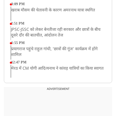
3:09 PM
खराब मौसम की चेतावनी के कारण अमरनाथ यात्रा स्थगित
2:51 PM
JPSC-JSSC को लेकर बेनतीजा रही सरकार और छात्रों के बीच
दूसरे दौर की बातचीत, आंदोलन तेज
1:55 PM
प्रयागराज पहुंचे राहुल गांधी, ‘छात्रों की गूंज’ कार्यक्रम में होंगे
शामिल
12:47 PM
मेरठ में CM योगी आदित्यनाथ ने कांवड़ यात्रियों का किया स्वागत
11:04 AM
असम बाढ़: 13 जिलों में 15 लाख से ज्यादा लोग प्रभावित, मृतकों
ADVERTISEMENT
की संख्या 98 तक पहुंची
10:21 AM
हिमाचल के चंबा में बड़ा सड़क हादसा, 7 यात्रियों की मौत; 11
घायल