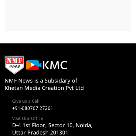
NMF News is a Subsidary of
Khetan Media Creation Pvt Ltd
Give us a Call
+91-080767 27261
Visit Our Office
D-4 1st Floor, Sector 10, Noida,
Uttar Pradesh 201301