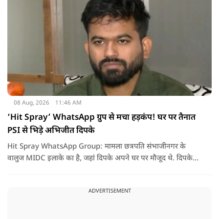
08 Aug, 2026
11:46 AM
‘Hit Spray’ WhatsApp ग्रुप से मचा हड़कंप! घर पर तैनात
PSI से भिड़े अभिजीत दिपके
Hit Spray WhatsApp Group: मामला छत्रपति संभाजीनगर के
वालुज MIDC इलाके का है, जहां दिपके अपने घर पर मौजूद थे. दिपके
का आरोप है कि सुरक्षा के लिए तैनात PSI उनसे मिलने आने वाले लोगों
को रोक रहे थे और उनके साथ ठीक तरीके से पेश नहीं आ रहे थे. इसी बात
ADVERTISEMENT
को लेकर दिपके की पुलिस अधिकारी से तीखी बहस हो गई.