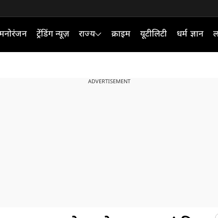
मनोरंजन
ट्रेंडिंग न्यूज़
राज्य
क्राइम
यूटीलिटी
धर्म ज्ञान
ल
ADVERTISEMENT