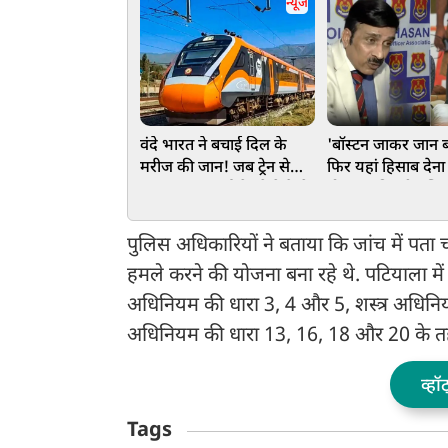
न्यूज
वंदे भारत ने बचाई दिल के
'बॉस्टन जाकर जान ब
मरीज की जान! जब ट्रेन से
फिर यहां हिसाब देना
पहुंचा लाइव हार्ट, रेलवे ने कैसे
होगा...', दिल्ली पुलिस
दिया मिशन को अंजाम, जानें
ACP का CJP-दिपके
अल्टीमेटम
पुलिस अधिकारियों ने बताया कि जांच में पता 
हमले करने की योजना बना रहे थे. पटियाला मे
अधिनियम की धारा 3, 4 और 5, शस्त्र अधिनि
अधिनियम की धारा 13, 16, 18 और 20 के तहत प
व्हॉ
Tags