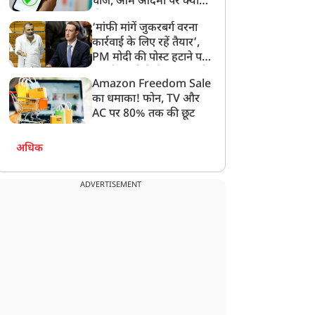
चार्ज, आम आदमी पर क्या
न्यूज
न्यूज
होगा असर?
‘मांफी मांगें जुकरबर्ग वरना
कार्रवाई के लिए रहें तैयार’,
PM मोदी की पोस्ट हटाने पर
संसदीय समिति ने Meta को
Amazon Freedom Sale
लगाई फटकार
का धमाका! फोन, TV और
ेरल: भारी बारिश बनी लोगों
आर्टिकल 370 हटाए जाने के
AC पर 80% तक की छूट
के मुसीबत, अब तक 21 की
सात साल, जम्मू-कश्मीर में
ुई मौत, छह लापता
निकली भव्य तिरंगा रैली, PDP
अधिक
ने किया विरोध, महबूबा मुफ्ती
ने दिया धरना
ADVERTISEMENT