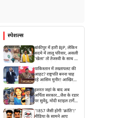
स्पेशल्स
बांकीपुर में हारी BJP, लेकिन
सदमे में लालू परिवार, असली
‘खेला’ तो तेजस्वी के साथ हो
गया, जानें कैसे
पाकिस्तान में तख्तापलट की
आहट? राष्ट्रपति बनना चाह
रहे आसिम मुनीर! आखिर
मोहसिन नकवी को ही क्यों
इशरत जहां के बाद अब
बनाया मोहरा?
अर्पिता सरकार...जैश के रडार
पर सुवेंदु, मोदी स्टाइल टार्गेट
करने की प्लानिंग, STF का
'1857 जैसी होगी 'क्रांति'!'
बड़ा एक्शन!
मीडिया के सामने आए