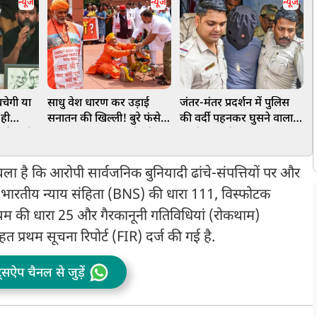
न्यूज
न्यूज
न्यूज
चेगी या
साधु वेश धारण कर उड़ाई
जंतर-मंतर प्रदर्शन में पुलिस
क
 ही
सनातन की खिल्ली! बुरे फंसे
की वर्दी पहनकर घुसने वाला
 के पूर्व
पप्‍पू यादव, राहुल गांधी और
था जैश का मेंबर! बंगाल STF
ह
 को
अवधेश प्रसाद, वाराणसी में
ने दबोचा, जानें क्या थे इरादे
FIR दर्ज
चला है कि आरोपी सार्वजनिक बुनियादी ढांचे-संपत्तियों पर और
ं भारतीय न्याय संहिता (BNS) की धारा 111, विस्फोटक
यम की धारा 25 और गैरकानूनी गतिविधियां (रोकथाम)
्रथम सूचना रिपोर्ट (FIR) दर्ज की गई है.
ट्सऐप चैनल से जुड़ें