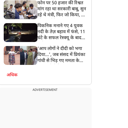
फोन पर 50 हजार की रिश्वत
बेटी को गोद लें प्रधानमंत्री
मांग रहा था सरकारी बाबू, सुन
रहे थे मंत्री, फिर जो किया, वो
सोशल मीडिया पर छा गया
पिकनिक मनाने गए 4 युवक
नदी के तेज़ बहाव में फंसे, 11
घंटे के सफल रेस्क्यू के बाद
बची जान
‘आप लोगों ने दीदी को भगा
दिया…’, जब संसद में प्रियंका
गांधी से भिड़ गए ममता के
सांसद, देखें दिलचस्प Video
अधिक
ADVERTISEMENT