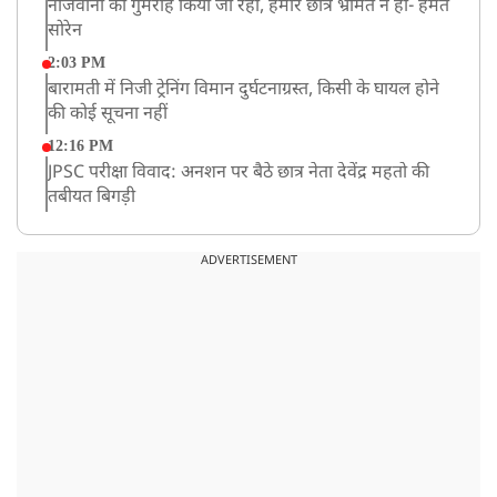
नौजवानों को गुमराह किया जा रहा, हमारे छात्र भ्रमित न हों- हेमंत
सोरेन
2:03 PM
बारामती में निजी ट्रेनिंग विमान दुर्घटनाग्रस्त, किसी के घायल होने
की कोई सूचना नहीं
12:16 PM
JPSC परीक्षा विवाद: अनशन पर बैठे छात्र नेता देवेंद्र महतो की
तबीयत बिगड़ी
10:44 AM
रांचीः छात्रों के समर्थन में विधायक जयराम महतो ने शुरू किया
ADVERTISEMENT
निर्जला उपवास
10:42 AM
NIA ने मलप्पुरम विस्फोटक केस में मुख्य साजिशकर्ता को
गिरफ्तार किया
8:26 AM
PM मोदी को आया अमेरिकी उपराष्ट्रपति जेडी वेंस का फोन,
रणनीतिक मुद्दों पर हुई बात
8:23 AM