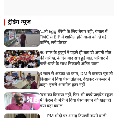
रांची: छात्रों और झारखंड सरकार के बीच आज होगी तीसरे दौर
की बातचीत
8:22 AM
ट्रेंडिंग न्यूज़
देशभर में आज से 'हर घर तिरंगा' अभियान, सीएम योगी लखनऊ
में करेंगे यात्रा का शुभारंभ
'...तो Egg थेरेपी के लिए तैयार रहें', बंगाल में
8:21 AM
TMC से BJP में शामिल होने वालों को दी गई
गाज़ियाबाद में मुठभेड़, 3 ड्रग तस्कर गिरफ्तार, 21 किलो गांजा
वॉर्निंग, लगे पोस्टर
बरामद
90 साल के बुजुर्ग ने पहले ही बता दी अपनी मौत
की तारीख, 4 दिन बाद सच हुई बात, परिवार ने
गाजे-बाजे के साथ निकाली अंतिम यात्रा
3 साल से अटका था काम, DM ने कराया पूरा तो
किसान ने दिया ऐसा तोहफा, देखकर अफसर ने
कहा- इससे अनमोल कुछ नहीं
'बस का किराया नहीं, फिर भी बच्चे प्राइवेट स्कूल
में' केरल के मंत्री ने दिया ऐसा बयान की खड़ा हो
गया बड़ा बवाल
PM मोदी पर अभद्र टिप्पणी करने वाली