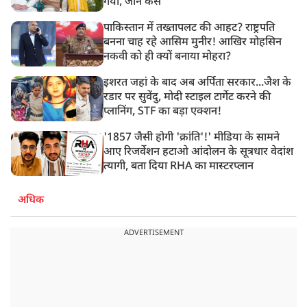
गया, जानें कैसे
पाकिस्तान में तख्तापलट की आहट? राष्ट्रपति
बनना चाह रहे आसिम मुनीर! आखिर मोहसिन
नकवी को ही क्यों बनाया मोहरा?
इशरत जहां के बाद अब अर्पिता सरकार...जैश के
रडार पर सुवेंदु, मोदी स्टाइल टार्गेट करने की
प्लानिंग, STF का बड़ा एक्शन!
'1857 जैसी होगी 'क्रांति'!' मीडिया के सामने
आए रिजर्वेशन हटाओ आंदोलन के सूत्रधार वेदांश
त्यागी, बता दिया RHA का मास्टरप्लान
अधिक
ADVERTISEMENT