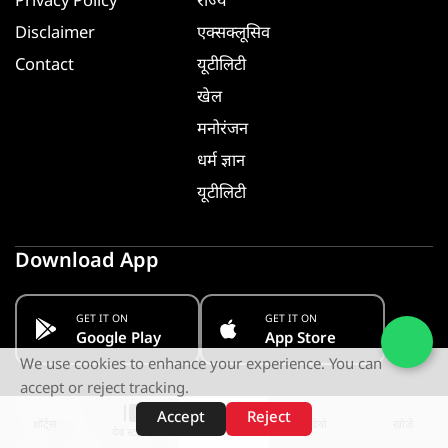
Privacy Policy
राज्य
Disclaimer
एक्सक्लूसिव
Contact
यूटीलिटी
खेल
मनोरंजन
धर्म ज्ञान
यूटीलिटी
Download App
GET IT ON
GET IT ON
Google Play
App Store
We use cookies to enhance your experience. You can
accept or reject tracking.
Follow us
Accept
Reject
शॉर्ट्स
होम
वीडियो
खोजें
वेब स्टोरीज़