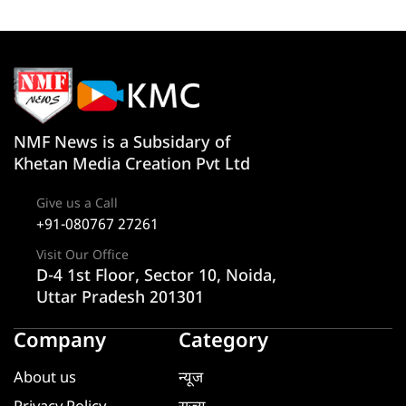
NMF News is a Subsidary of
Khetan Media Creation Pvt Ltd
Give us a Call
+91-080767 27261
Visit Our Office
D-4 1st Floor, Sector 10, Noida,
Uttar Pradesh 201301
Company
Category
About us
न्यूज