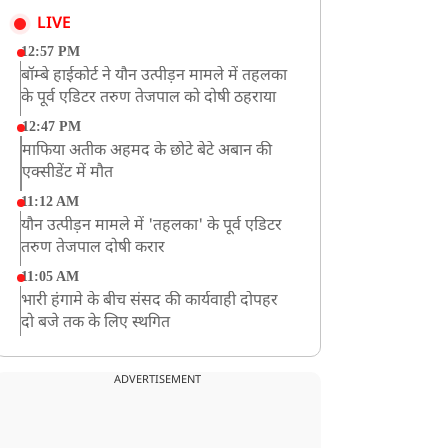
LIVE
12:57 PM
बॉम्बे हाईकोर्ट ने यौन उत्पीड़न मामले में तहलका
के पूर्व एडिटर तरुण तेजपाल को दोषी ठहराया
12:47 PM
माफिया अतीक अहमद के छोटे बेटे अबान की
एक्सीडेंट में मौत
11:12 AM
यौन उत्पीड़न मामले में 'तहलका' के पूर्व एडिटर
तरुण तेजपाल दोषी करार
11:05 AM
भारी हंगामे के बीच संसद की कार्यवाही दोपहर
दो बजे तक के लिए स्थगित
9:38 AM
झारखंड: JPSC परीक्षा धांधली मामले में और
ADVERTISEMENT
पांच लोग गिरफ्तार, अबतक 19 अरेस्ट
8:55 AM