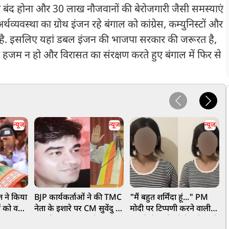
 का बंद होना और 30 लाख नौजवानों की बेरोजगारी जैसी समस्याएं
्थव्यवस्था का ग्रोथ इंजन रहे बंगाल को कांग्रेस, कम्युनिस्टों और
 है. इसलिए यहां डबल इंजन की भाजपा सरकार की जरूरत है,
ा हजम न हो और विरासत का संरक्षण करते हुए बंगाल में फिर से
न्यूज
न्यूज
न्यूज
ौत ने किया
BJP कार्यकर्ताओं ने की TMC
"मैं बहुत शर्मिंदा हूं..." PM
अ
ं को वही
नेता के इशारे पर CM सुवेंदु के
मोदी पर टिप्पणी करने वाली
C
 सफलता
PA की हत्या? CBI के हत्थे
लड़की ने मांगी पूरे देश से माफी
क