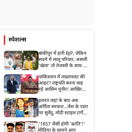
स्पेशल्स
बांकीपुर में हारी BJP, लेकिन
सदमे में लालू परिवार, असली
‘खेला’ तो तेजस्वी के साथ हो
गया, जानें कैसे
पाकिस्तान में तख्तापलट की
आहट? राष्ट्रपति बनना चाह
रहे आसिम मुनीर! आखिर
मोहसिन नकवी को ही क्यों
इशरत जहां के बाद अब
बनाया मोहरा?
अर्पिता सरकार...जैश के रडार
पर सुवेंदु, मोदी स्टाइल टार्गेट
करने की प्लानिंग, STF का
'1857 जैसी होगी 'क्रांति'!'
बड़ा एक्शन!
मीडिया के सामने आए