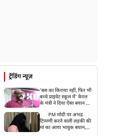
पाकिस्तान के कब्जे वाले जम्मू और कश्मीर
(PoJK) में हिंसा को लेकर ब्रिटेन में प्रदर्शन
8:50 AM
बसपा के इकलौते विधायक उमाशंकर सिंह का देर
रात निधन, आज बलिया में होगा अंतिम संस्कार
8:24 AM
मोहन भगवत मुंबई में Gen-Z और Gen
Alpha से करेंगे बातचीत
ट्रेंडिंग न्यूज़
'बस का किराया नहीं, फिर भी
बच्चे प्राइवेट स्कूल में' केरल
के मंत्री ने दिया ऐसा बयान की
खड़ा हो गया बड़ा बवाल
PM मोदी पर अभद्र
टिप्पणी करने वाली लड़की की
मां का आया भावुक बयान,
की अजीबोगरीब मांग, कहा-