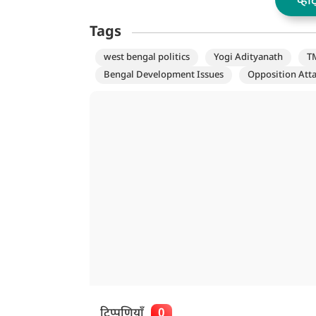
व्हॉ
Tags
west bengal politics
Yogi Adityanath
T
Bengal Development Issues
Opposition Att
टिप्पणियाँ
0