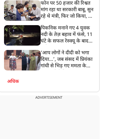
फोन पर 50 हजार की रिश्वत
बेटी को गोद लें प्रधानमंत्री
मांग रहा था सरकारी बाबू, सुन
रहे थे मंत्री, फिर जो किया, वो
सोशल मीडिया पर छा गया
पिकनिक मनाने गए 4 युवक
नदी के तेज़ बहाव में फंसे, 11
घंटे के सफल रेस्क्यू के बाद
बची जान
‘आप लोगों ने दीदी को भगा
दिया…’, जब संसद में प्रियंका
गांधी से भिड़ गए ममता के
सांसद, देखें दिलचस्प Video
अधिक
ADVERTISEMENT