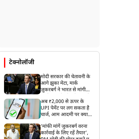
टेक्नोलॉजी
न्यूज
न्यूज
मोदी सरकार की चेतावनी के
आगे झुका मेटा, मार्क
ज़ुकरबर्ग ने भारत से मांगी
माफ़ी, गलती भी स्वीकार की
अब ₹2,000 से ऊपर के
UPI पेमेंट पर लग सकता है
चार्ज, आम आदमी पर क्या
सम के बाढ़ पीड़ितों के लिए
'बात का टाइम खत्म, PoJK
होगा असर?
‘मांफी मांगें जुकरबर्ग वरना
M हिमंता ने किया मुआवजे
को भारत में मिलाने का आ
कार्रवाई के लिए रहें तैयार’,
ा ऐलान, 75 हजार परिवारों
गया वक्त…', पाक फौज की