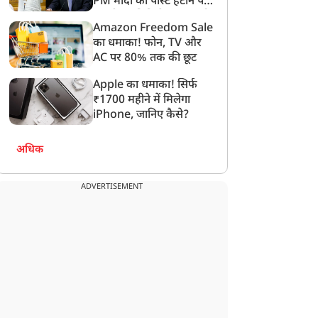
PM मोदी की पोस्ट हटाने पर
े खाते में पहुंचे ₹15-15
बर्बर कार्रवाई के खिलाफ उठी
संसदीय समिति ने Meta को
हजार
कश्मीर में आवाज
Amazon Freedom Sale
लगाई फटकार
का धमाका! फोन, TV और
AC पर 80% तक की छूट
Apple का धमाका! सिर्फ
₹1700 महीने में मिलेगा
iPhone, जानिए कैसे?
अधिक
ADVERTISEMENT