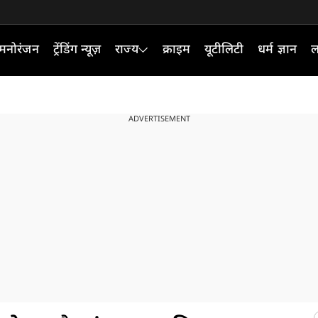
मनोरंजन
ट्रेंडिंग न्यूज़
राज्य
क्राइम
यूटीलिटी
धर्म ज्ञान
ल
ADVERTISEMENT