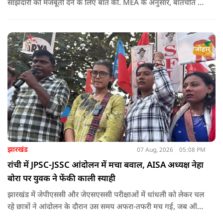
साझेदारी को मजबूती देने के ल‍िए बात की. MEA के अनुसार, बातचीत की
पहल इजरायल ने की थी.
झारखंड
07 Aug, 2026
05:08 PM
रांची में JPSC-JSSC आंदोलन में मचा बवाल, AISA अध्यक्ष नेहा
बोरा पर युवक ने फेंकी काली स्याही
झारखंड में जेपीएससी और जेएसएससी परीक्षाओं में धांधली को लेकर चल
रहे छात्रों ने आंदोलन के दौरान उस समय अफरा-तफरी मच गई, जब ऑल
इंडिया स्टूडेंट्स एसोसिएशन की राष्ट्रीय अध्यक्ष नेहा बोरा पर एक युवक ने