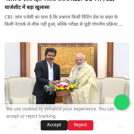
चार्जशीट में बड़ा खुलासा
CBI: जांच एजेंसी का दावा है कि प्रश्नपत्र किसी प्रिंटिंग प्रेस या बाहर के
किसी नेटवर्क से लीक नहीं हुआ, बल्कि परीक्षा से जुड़ी गोपनीय प्रक्रिया में
शामिल कुछ विषय विशेषज्ञों ने अपने अधिकारों का गलत इस्तेमाल कर
पेपर की जानकारी बाहर पहुंचाई.
We use cookies to enhance your experience. You can
07 Aug, 2026
09:36 AM
accept or reject tracking.
पानी के लिए PM मोदी के दर पहुंचे थलपति विजय, चिट्ठी में रखीं
Accept
Reject
शॉर्ट्स
होम
वीडियो
खोजें
कई बड़ी मांगें
वेब स्टोरीज़