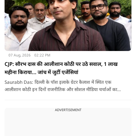
07 Aug, 2026
02:22 PM
CJP: सौरभ दास की आलीशान कोठी पर उठे सवाल, 1 लाख
महीना किराया... जांच में जुटीं एजेंसियां
Saurabh Das: दिल्ली के पॉश इलाके ग्रेटर कैलाश में स्थित एक
आलीशान कोठी इन दिनों राजनीतिक और सोशल मीडिया चर्चाओं का
हिस्सा बनी हुई है. वजह है इस घर से जुड़ा किराया और यहां रहने वाले
सौरभ दास को लेकर उठ रहे सवाल..
ADVERTISEMENT