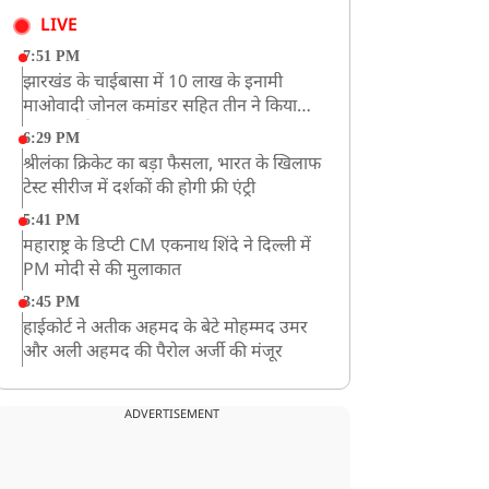
LIVE
7:51 PM
झारखंड के चाईबासा में 10 लाख के इनामी
माओवादी जोनल कमांडर सहित तीन ने किया
आत्मसमर्पण
6:29 PM
श्रीलंका क्रिकेट का बड़ा फैसला, भारत के खिलाफ
टेस्ट सीरीज में दर्शकों की होगी फ्री एंट्री
5:41 PM
महाराष्ट्र के डिप्टी CM एकनाथ शिंदे ने दिल्ली में
PM मोदी से की मुलाकात
3:45 PM
हाईकोर्ट ने अतीक अहमद के बेटे मोहम्मद उमर
और अली अहमद की पैरोल अर्जी की मंजूर
12:59 PM
CM योगी का सपा पर हमला, कहा- वोट बैंक की
ADVERTISEMENT
राजनीति ने कारीगरों का सम्मान छीना
10:57 AM