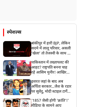
न्यूज
न्यूज
स्पेशल्स
भिषेक बनर्जी को कलकत्ता
7 साल, 36 देश, 274 भगोड़े
ाईकोर्ट से झटका, विदेश में
अपराधी...पाताल से भी ढूंढ-
बांकीपुर में हारी BJP, लेकिन
लाज की अनुमति देने से
ढूंढकर लाए जा रहे भारत के
सदमे में लालू परिवार, असली
‘खेला’ तो तेजस्वी के साथ हो
इनकार
दुश्मन, ₹18,874 करोड़ की
गया, जानें कैसे
संपत्ति भी जब्त
पाकिस्तान में तख्तापलट की
आहट? राष्ट्रपति बनना चाह
रहे आसिम मुनीर! आखिर
मोहसिन नकवी को ही क्यों
इशरत जहां के बाद अब
बनाया मोहरा?
अर्पिता सरकार...जैश के रडार
पर सुवेंदु, मोदी स्टाइल टार्गेट
करने की प्लानिंग, STF का
'1857 जैसी होगी 'क्रांति'!'
बड़ा एक्शन!
मीडिया के सामने आए