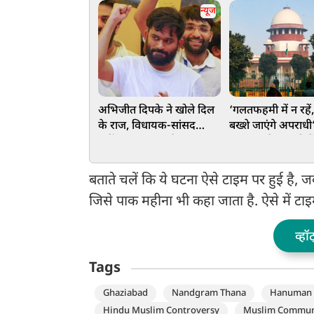
न्यूज
अभिजीत दिपके ने खोले दिल
‘गलतफहमी में न रहें,
के राज, विधायक-सांसद
बख्शे जाएंगे अपराधी
नहीं... इस पद पर है नजर
मंतर प्रदर्शन मामले में
कोर्ट की बड़ी टिप्पणी
बताते चलें कि ये घटना ऐसे टाइम पर हुई है, 
जिसे पाक महीना भी कहा जाता है. ऐसे में ट
व्हॉ
Tags
Ghaziabad
Nandgram Thana
Hanuman 
Hindu Muslim Controversy
Muslim Commun