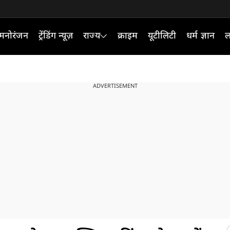
मनोरंजन
ट्रेंडिंग न्यूज़
राज्य
क्राइम
यूटीलिटी
धर्म ज्ञान
ल
ADVERTISEMENT