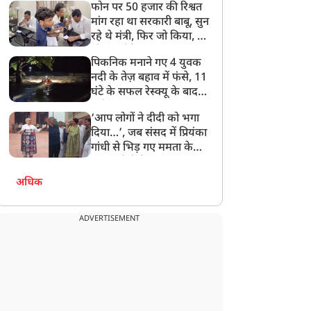
फोन पर 50 हजार की रिश्वत
बेटी को गोद लें प्रधानमंत्री
मांग रहा था सरकारी बाबू, सुन
रहे थे मंत्री, फिर जो किया, वो
सोशल मीडिया पर छा गया
पिकनिक मनाने गए 4 युवक
नदी के तेज़ बहाव में फंसे, 11
घंटे के सफल रेस्क्यू के बाद
बची जान
‘आप लोगों ने दीदी को भगा
दिया…’, जब संसद में प्रियंका
गांधी से भिड़ गए ममता के
सांसद, देखें दिलचस्प Video
अधिक
ADVERTISEMENT