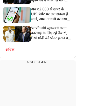
ज़ुकरबर्ग ने भारत से मांगी
माफ़ी, गलती भी स्वीकार की
अब ₹2,000 से ऊपर के
UPI पेमेंट पर लग सकता है
चार्ज, आम आदमी पर क्या
होगा असर?
‘मांफी मांगें जुकरबर्ग वरना
कार्रवाई के लिए रहें तैयार’,
PM मोदी की पोस्ट हटाने पर
संसदीय समिति ने Meta को
लगाई फटकार
अधिक
ADVERTISEMENT