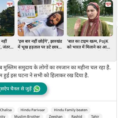
न्यूज
न्यूज
न्यूज
 नहीं
'इस बार नहीं छोड़ेंगे', झारखंड
'बात का टाइम खत्म, PoJK
अ
’, जंतर-
में भूख हड़ताल पर डटे छात्र
को भारत में मिलाने का आ
ह
 सुप्रीम
नेता देवेंद्र नाथ महतो, शरीर
गया वक्त…', पाक फौज की
इ
कमजोर, लेकिन जोश हाई!
बर्बर कार्रवाई के खिलाफ उठी
कश्मीर में आवाज
जब मुस्लिम समुदाय के लोगों का रमजान का महीना चल रहा है.
ाइम हुई इस घटना ने सभी को हिलाकर रख दिया है.
ट्सऐप चैनल से जुड़ें
Chalisa
Hindu Parivaar
Hindu Family beaten
ity
Muslim Brother
Zeeshan
Rashid
Tahir