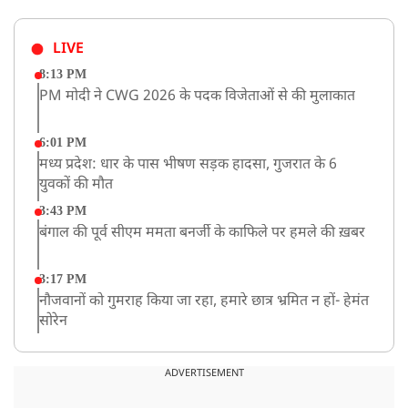
LIVE
8:13 PM
PM मोदी ने CWG 2026 के पदक विजेताओं से की मुलाकात
6:01 PM
मध्य प्रदेश: धार के पास भीषण सड़क हादसा, गुजरात के 6
युवकों की मौत
3:43 PM
बंगाल की पूर्व सीएम ममता बनर्जी के काफिले पर हमले की ख़बर
3:17 PM
नौजवानों को गुमराह किया जा रहा, हमारे छात्र भ्रमित न हों- हेमंत
सोरेन
2:03 PM
बारामती में निजी ट्रेनिंग विमान दुर्घटनाग्रस्त, किसी के घायल होने
ADVERTISEMENT
की कोई सूचना नहीं