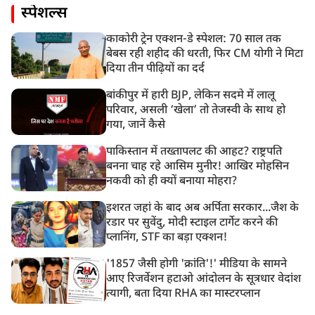
स्पेशल्स
काकोरी ट्रेन एक्शन-डे स्पेशल: 70 साल तक
बेबस रही शहीद की धरती, फिर CM योगी ने मिटा
दिया तीन पीढ़ियों का दर्द
बांकीपुर में हारी BJP, लेकिन सदमे में लालू
परिवार, असली ‘खेला’ तो तेजस्वी के साथ हो
गया, जानें कैसे
पाकिस्तान में तख्तापलट की आहट? राष्ट्रपति
बनना चाह रहे आसिम मुनीर! आखिर मोहसिन
नकवी को ही क्यों बनाया मोहरा?
इशरत जहां के बाद अब अर्पिता सरकार...जैश के
रडार पर सुवेंदु, मोदी स्टाइल टार्गेट करने की
प्लानिंग, STF का बड़ा एक्शन!
'1857 जैसी होगी 'क्रांति'!' मीडिया के सामने
आए रिजर्वेशन हटाओ आंदोलन के सूत्रधार वेदांश
त्यागी, बता दिया RHA का मास्टरप्लान