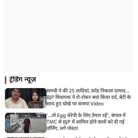
12:16 PM
JPSC परीक्षा विवाद: अनशन पर बैठे छात्र नेता देवेंद्र महतो की
तबीयत बिगड़ी
10:44 AM
रांचीः छात्रों के समर्थन में विधायक जयराम महतो ने शुरू किया
निर्जला उपवास
10:42 AM
NIA ने मलप्पुरम विस्फोटक केस में मुख्य साजिशकर्ता को
गिरफ्तार किया
8:26 AM
ट्रेंडिंग न्यूज़
PM मोदी को आया अमेरिकी उपराष्ट्रपति जेडी वेंस का फोन,
रणनीतिक मुद्दों पर हुई बात
समधी ने की 25 शादियां, फ्रॉड निकला दामाद…
8:23 AM
BJP विधायक ने रो-रोकर बयां किया दर्द, बेटी के
रांची: छात्रों और झारखंड सरकार के बीच आज होगी तीसरे दौर
साथ हुए धोखे पर बनाया Video
की बातचीत
'...तो Egg थेरेपी के लिए तैयार रहें', बंगाल में
TMC से BJP में शामिल होने वालों को दी गई
वॉर्निंग, लगे पोस्टर