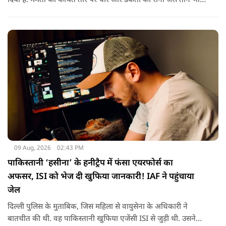
दिया है. ममता को कथित तौर पर चोर और डकैतों की रानी जैसे ताने भी
दिए गए. इस दौरान हमलावरों ने ममता की कार पर चप्पलों और कीचड़ों
की बारिश कर दी.
09 Aug, 2026
02:43 PM
पाकिस्तानी ‘हसीना’ के हनीट्रैप में फंसा एयरफोर्स का
अफसर, ISI को भेज दी खुफिया जानकारी! IAF ने पहुंचाया
जेल
दिल्ली पुलिस के मुताबिक, जिस महिला से वायुसेना के अधिकारी ने
बातचीत की थी. वह पाकिस्तानी खुफिया एजेंसी ISI से जुड़ी थी. उसने