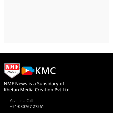
NMF News is a Subsidary of
Khetan Media Creation Pvt Ltd
Give us a Call
+91-080767 27261