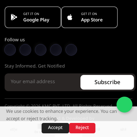
GET IT ON
GET IT ON
Google Play
App Store
Follow us
Stay Informed. Get Notified
Subscribe
Copyright © 2026 KMC PVT. LTD. All Rights Reserved.
We use cookies to enhance your experience. You can
Designed & Developed by
accept or reject tracking.
Accept
Reject
शॉर्ट्स
होम
वीडियो
खोजें
वेब स्टोरीज़