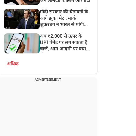
अनलिमिटेड कॉलिंग और डेटा
मोदी सरकार की चेतावनी के
आगे झुका मेटा, मार्क
ज़ुकरबर्ग ने भारत से मांगी
माफ़ी, गलती भी स्वीकार की
अब ₹2,000 से ऊपर के
UPI पेमेंट पर लग सकता है
चार्ज, आम आदमी पर क्या
होगा असर?
अधिक
ADVERTISEMENT
न्यूज
न्यूज