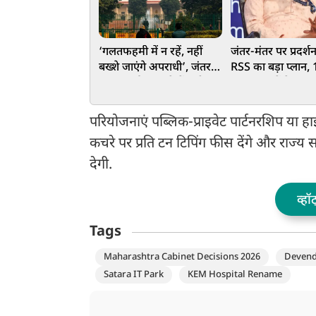
‘गलतफहमी में न रहें, नहीं
जंतर-मंतर पर प्रदर्श
बख्शे जाएंगे अपराधी’, जंतर-
RSS का बड़ा प्लान, 
मंतर प्रदर्शन मामले में सुप्रीम
ज्यादा शहरों के Ge
कोर्ट की बड़ी टिप्पणी
युवाओं से बात करेंगे
भागवत
परियोजनाएं पब्लिक-प्राइवेट पार्टनरशिप या हा
कचरे पर प्रति टन टिपिंग फीस देंगे और राज
देगी.
व्हॉ
Tags
Maharashtra Cabinet Decisions 2026
Devend
Satara IT Park
KEM Hospital Rename