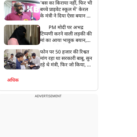
'बस का किराया नहीं, फिर भी
अनमोल कुछ नहीं
बच्चे प्राइवेट स्कूल में' केरल
के मंत्री ने दिया ऐसा बयान की
खड़ा हो गया बड़ा बवाल
PM मोदी पर अभद्र
टिप्पणी करने वाली लड़की की
मां का आया भावुक बयान,
की अजीबोगरीब मांग, कहा-
फोन पर 50 हजार की रिश्वत
बेटी को गोद लें प्रधानमंत्री
मांग रहा था सरकारी बाबू, सुन
रहे थे मंत्री, फिर जो किया, वो
सोशल मीडिया पर छा गया
अधिक
ADVERTISEMENT