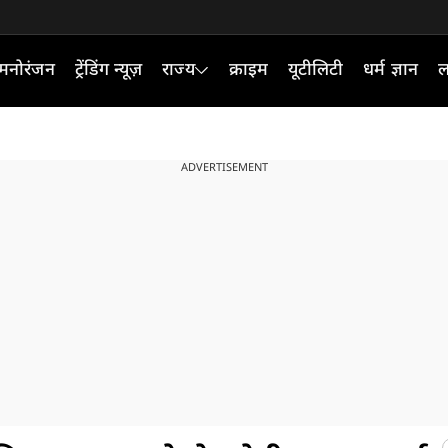
मनोरंजन
ट्रेंडिंग न्यूज़
राज्य
क्राइम
यूटीलिटी
धर्म ज्ञान
ल
ADVERTISEMENT