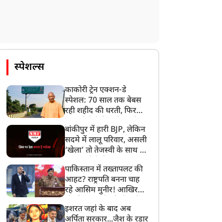
फ्रेंडशिप डे की तरह मनाएं
CJP: सौरभ दास की
ैंडलूम डे', PM मोदी की
आलीशान कोठी पर उठे सवाल,
पील; बोले- अपने पसंदीदा
1 लाख महीना किराया... जांच
स्पेशल्स
ैंडलूम प्रोडक्ट का VIDEO
में जुटीं एजेंसियां
नाकर करें शेयर
काकोरी ट्रेन एक्शन-डे
स्पेशल: 70 साल तक बेबस
रही शहीद की धरती, फिर
CM योगी ने मिटा दिया तीन
बांकीपुर में हारी BJP, लेकिन
पीढ़ियों का दर्द
सदमे में लालू परिवार, असली
‘खेला’ तो तेजस्वी के साथ हो
गया, जानें कैसे
पाकिस्तान में तख्तापलट की
आहट? राष्ट्रपति बनना चाह
रहे आसिम मुनीर! आखिर
मोहसिन नकवी को ही क्यों
इशरत जहां के बाद अब
बनाया मोहरा?
अर्पिता सरकार...जैश के रडार