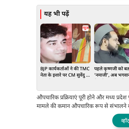
यह भी पढ़ें
न्यूज
BJP कार्यकर्ताओं ने की TMC
पहले कृष्णजी को बत
नेता के इशारे पर CM सुवेंदु के
‘नमाजी’, अब भगवा
PA की हत्या? CBI के हत्थे
विवादित कमेंट, मौला
चढ़े दो आरोपी, हुआ बड़ा
जर्जिस ने पार की हदें
खुलासा
हिंदू संगठन
औपचारिक प्रक्रियाएं पूरी होने और मध्य प्रदेश 
मामले की कमान औपचारिक रूप से संभालने क
व्हॉ