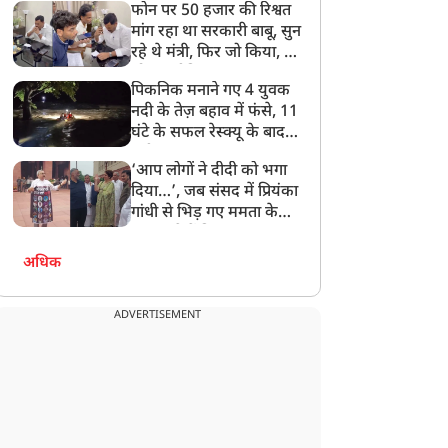
फोन पर 50 हजार की रिश्वत
बेटी को गोद लें प्रधानमंत्री
मांग रहा था सरकारी बाबू, सुन
रहे थे मंत्री, फिर जो किया, वो
सोशल मीडिया पर छा गया
पिकनिक मनाने गए 4 युवक
नदी के तेज़ बहाव में फंसे, 11
घंटे के सफल रेस्क्यू के बाद
बची जान
‘आप लोगों ने दीदी को भगा
दिया…’, जब संसद में प्रियंका
गांधी से भिड़ गए ममता के
सांसद, देखें दिलचस्प Video
अधिक
ADVERTISEMENT