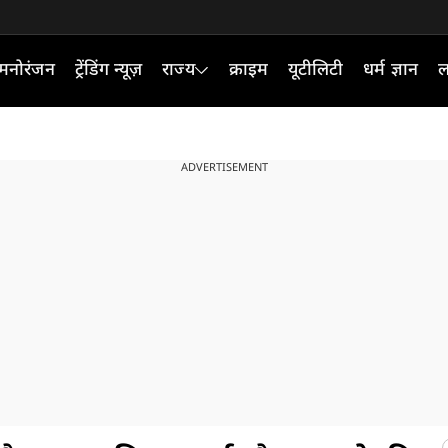
मनोरंजन
ट्रेंडिंग न्यूज़
राज्य
क्राइम
यूटीलिटी
धर्म ज्ञान
ल
ADVERTISEMENT