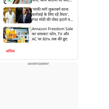
चार्ज, आम आदमी पर क्या
होगा असर?
‘मांफी मांगें जुकरबर्ग वरना
कार्रवाई के लिए रहें तैयार’,
PM मोदी की पोस्ट हटाने पर
संसदीय समिति ने Meta को
Amazon Freedom Sale
लगाई फटकार
का धमाका! फोन, TV और
AC पर 80% तक की छूट
अधिक
ADVERTISEMENT