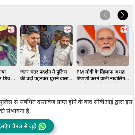
न्यूज
न्यूज
न्यूज
ाया
जंतर-मंतर प्रदर्शन में पुलिस
PM मोदी के खिलाफ अभद्र
'
न शिव पर
की वर्दी पहनकर घुसने वाला
टिप्पणी करने वाली नाबालिग
च
ना
था जैश का मेंबर! बंगाल STF
लड़की पर नहीं होगी कोई
क
, भड़के
ने दबोचा, जानें क्या थे इरादे
कार्रवाई, दिल्ली पुलिस ने केस
ज
लिया वापस
ब
पुलिस से संबंधित दस्तावेज प्राप्त होने के बाद सीबीआई द्वारा इस
ी संभावना है.
ट्सऐप चैनल से जुड़ें