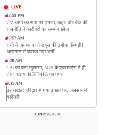
LIVE
12:59 PM
CM योगी का सपा पर हमला, कहा- वोट बैंक की
राजनीति ने कारीगरों का सम्मान छीना
10:57 AM
रांची में अनशनकारी राहुल की तबीयत बिगड़ी!
अस्पताल में कराया गया भर्ती
9:20 AM
CBI का बड़ा खुलासा, NTA के एक्सपर्ट्स ने ही
लीक कराया NEET-UG का पेपर
8:19 AM
उत्तराखंड: हरिद्वार में गंगा उफान पर, जलस्तर में
बढ़ोतरी
8:18 AM
UP: लखनऊ में चलती कार में लगी आग, युवक
ADVERTISEMENT
की जिंदा जलकर मौत