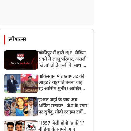
न्यूज
न्यूज
स्पेशल्स
बांकीपुर में हारी BJP, लेकिन
सदमे में लालू परिवार, असली
‘खेला’ तो तेजस्वी के साथ हो
आपराधिक प्रवृति, गलत
कर्नाटक कैबिनेट विस्तार : 20
गया, जानें कैसे
पाकिस्तान में तख्तापलट की
ाल-चरित्र वाला CM बिहार
विधायकों ने ली मंत्री पद की
आहट? राष्ट्रपति बनना चाह
ो स्वीकार नहीं...', बांकीपुर
शपथ, आखिरी वक्त के
रहे आसिम मुनीर! आखिर
ीत के बाद सम्राट चौधरी पर
फेरबदल से कांग्रेस में बगावत
मोहसिन नकवी को ही क्यों
रसे प्रशांत किशोर
इशरत जहां के बाद अब
बनाया मोहरा?
अर्पिता सरकार...जैश के रडार
पर सुवेंदु, मोदी स्टाइल टार्गेट
करने की प्लानिंग, STF का
'1857 जैसी होगी 'क्रांति'!'
बड़ा एक्शन!
मीडिया के सामने आए