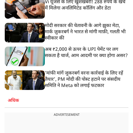
Vi यूजर्स के लिए खुशखबरी! 288 रुपये के खर्च
में मिलेगा अनलिमिटेड कॉलिंग और डेटा
मोदी सरकार की चेतावनी के आगे झुका मेटा,
मार्क ज़ुकरबर्ग ने भारत से मांगी माफ़ी, गलती भी
स्वीकार की
अब ₹2,000 से ऊपर के UPI पेमेंट पर लग
सकता है चार्ज, आम आदमी पर क्या होगा असर?
‘मांफी मांगें जुकरबर्ग वरना कार्रवाई के लिए रहें
तैयार’, PM मोदी की पोस्ट हटाने पर संसदीय
समिति ने Meta को लगाई फटकार
अधिक
ADVERTISEMENT