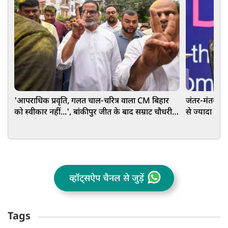
'आपराधिक प्रवृति, गलत चाल-चरित्र वाला CM बिहार
जंतर-मंतर पर 
को स्वीकार नहीं...', बांकीपुर जीत के बाद सम्राट चौधरी
से ज्यादा शहर
पर बरसे प्रशांत किशोर
भागवत
व्हॉट्सऐप चैनल से जुड़ें
Tags