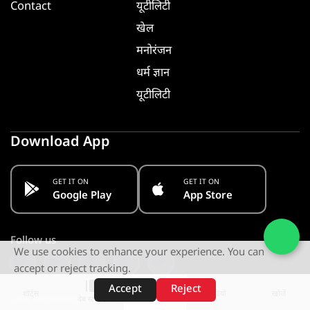
Contact
यूटीलिटी
खेल
मनोरंजन
धर्म ज्ञान
यूटीलिटी
Download App
GET IT ON
GET IT ON
Google Play
App Store
Follow us
We use cookies to enhance your experience. You can
accept or reject tracking.
Accept
Reject
शॉर्ट्स
होम
वीडियो
खोजें
Stay Informed. Get Notified
वेब स्टोरीज़