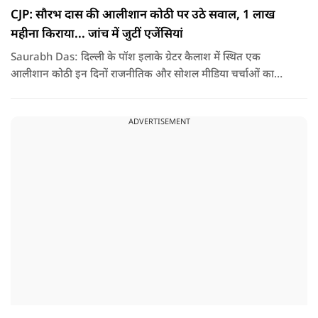
CJP: सौरभ दास की आलीशान कोठी पर उठे सवाल, 1 लाख
महीना किराया... जांच में जुटीं एजेंसियां
Saurabh Das: दिल्ली के पॉश इलाके ग्रेटर कैलाश में स्थित एक
आलीशान कोठी इन दिनों राजनीतिक और सोशल मीडिया चर्चाओं का
हिस्सा बनी हुई है. वजह है इस घर से जुड़ा किराया और यहां रहने वाले
सौरभ दास को लेकर उठ रहे सवाल..
ADVERTISEMENT