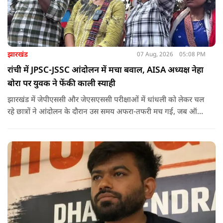
झारखंड
07 Aug, 2026
05:08 PM
रांची में JPSC-JSSC आंदोलन में मचा बवाल, AISA अध्यक्ष नेहा
बोरा पर युवक ने फेंकी काली स्याही
झारखंड में जेपीएससी और जेएसएससी परीक्षाओं में धांधली को लेकर चल
रहे छात्रों ने आंदोलन के दौरान उस समय अफरा-तफरी मच गई, जब ऑल
इंडिया स्टूडेंट्स एसोसिएशन की राष्ट्रीय अध्यक्ष नेहा बोरा पर एक युवक ने
अचानक काली स्याही फेंक दी.