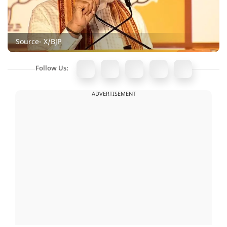
Source- X/BJP
Follow Us:
ADVERTISEMENT