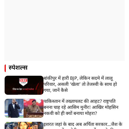
स्पेशल्स
बांकीपुर में हारी BJP, लेकिन सदमे में लालू
परिवार, असली ‘खेला’ तो तेजस्वी के साथ हो
गया, जानें कैसे
पाकिस्तान में तख्तापलट की आहट? राष्ट्रपति
बनना चाह रहे आसिम मुनीर! आखिर मोहसिन
नकवी को ही क्यों बनाया मोहरा?
इशरत जहां के बाद अब अर्पिता सरकार...जैश के