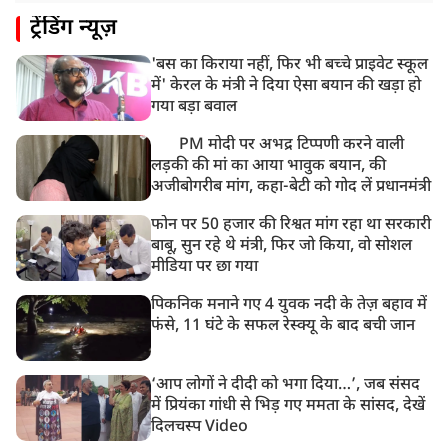
8:18 AM
ट्रेंडिंग न्यूज़
UP: लखनऊ में चलती कार में लगी आग, युवक की जिंदा जलकर
मौत
'बस का किराया नहीं, फिर भी बच्चे प्राइवेट स्कूल
में' केरल के मंत्री ने दिया ऐसा बयान की खड़ा हो
गया बड़ा बवाल
PM मोदी पर अभद्र टिप्पणी करने वाली
लड़की की मां का आया भावुक बयान, की
अजीबोगरीब मांग, कहा-बेटी को गोद लें प्रधानमंत्री
फोन पर 50 हजार की रिश्वत मांग रहा था सरकारी
बाबू, सुन रहे थे मंत्री, फिर जो किया, वो सोशल
मीडिया पर छा गया
पिकनिक मनाने गए 4 युवक नदी के तेज़ बहाव में
फंसे, 11 घंटे के सफल रेस्क्यू के बाद बची जान
‘आप लोगों ने दीदी को भगा दिया…’, जब संसद
में प्रियंका गांधी से भिड़ गए ममता के सांसद, देखें
दिलचस्प Video