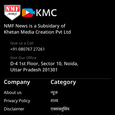
NMF News is a Subsidary of
Khetan Media Creation Pvt Ltd
Give us a Call
+91-080767 27261
Visit Our Office
D-4 1st Floor, Sector 10, Noida,
Uttar Pradesh 201301
Company
Category
About us
न्यूज
Privacy Policy
राज्य
Disclaimer
एक्सक्लूसिव