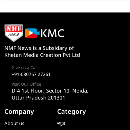
NMF News is a Subsidary of
Khetan Media Creation Pvt Ltd
Give us a Call
+91-080767 27261
Visit Our Office
D-4 1st Floor, Sector 10, Noida,
Uttar Pradesh 201301
Company
Category
About us
न्यूज