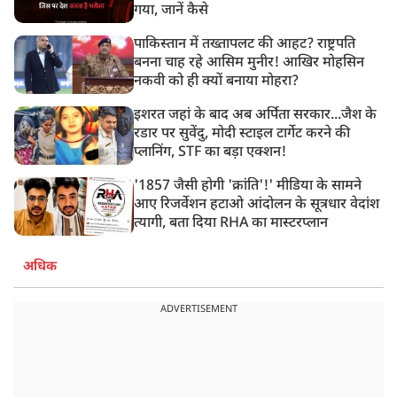
गया, जानें कैसे
पाकिस्तान में तख्तापलट की आहट? राष्ट्रपति
बनना चाह रहे आसिम मुनीर! आखिर मोहसिन
नकवी को ही क्यों बनाया मोहरा?
इशरत जहां के बाद अब अर्पिता सरकार...जैश के
रडार पर सुवेंदु, मोदी स्टाइल टार्गेट करने की
प्लानिंग, STF का बड़ा एक्शन!
'1857 जैसी होगी 'क्रांति'!' मीडिया के सामने
आए रिजर्वेशन हटाओ आंदोलन के सूत्रधार वेदांश
त्यागी, बता दिया RHA का मास्टरप्लान
अधिक
ADVERTISEMENT