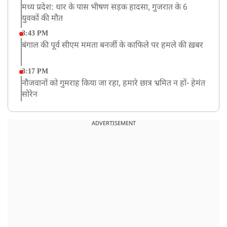
मध्य प्रदेश: धार के पास भीषण सड़क हादसा, गुजरात के 6
युवकों की मौत
3:43 PM
बंगाल की पूर्व सीएम ममता बनर्जी के काफिले पर हमले की ख़बर
3:17 PM
नौजवानों को गुमराह किया जा रहा, हमारे छात्र भ्रमित न हों- हेमंत
सोरेन
2:03 PM
बारामती में निजी ट्रेनिंग विमान दुर्घटनाग्रस्त, किसी के घायल होने
ADVERTISEMENT
की कोई सूचना नहीं
12:16 PM
JPSC परीक्षा विवाद: अनशन पर बैठे छात्र नेता देवेंद्र महतो की
तबीयत बिगड़ी
10:44 AM
रांचीः छात्रों के समर्थन में विधायक जयराम महतो ने शुरू किया
निर्जला उपवास
10:42 AM