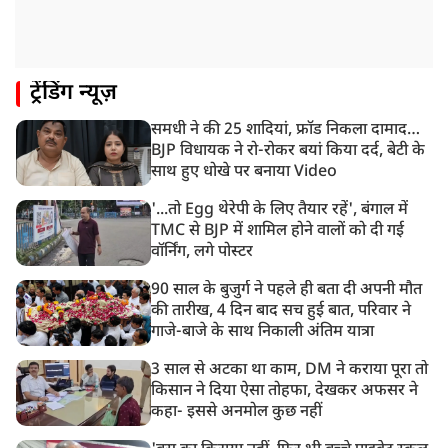
NIA ने मलप्पुरम विस्फोटक केस में मुख्य साजिशकर्ता को
गिरफ्तार किया
8:26 AM
ट्रेंडिंग न्यूज़
PM मोदी को आया अमेरिकी उपराष्ट्रपति जेडी वेंस का फोन,
रणनीतिक मुद्दों पर हुई बात
समधी ने की 25 शादियां, फ्रॉड निकला दामाद…
8:23 AM
BJP विधायक ने रो-रोकर बयां किया दर्द, बेटी के
रांची: छात्रों और झारखंड सरकार के बीच आज होगी तीसरे दौर
साथ हुए धोखे पर बनाया Video
की बातचीत
'...तो Egg थेरेपी के लिए तैयार रहें', बंगाल में
TMC से BJP में शामिल होने वालों को दी गई
वॉर्निंग, लगे पोस्टर
90 साल के बुजुर्ग ने पहले ही बता दी अपनी मौत
की तारीख, 4 दिन बाद सच हुई बात, परिवार ने
गाजे-बाजे के साथ निकाली अंतिम यात्रा
3 साल से अटका था काम, DM ने कराया पूरा तो
किसान ने दिया ऐसा तोहफा, देखकर अफसर ने
कहा- इससे अनमोल कुछ नहीं