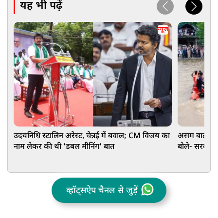
यह भी पढ़ें
न्यूज
उदयनिधि स्टालिन अरेस्ट, चेन्नई में बवाल; CM विजय का
असम बाढ़: G
नाम लेकर की थी 'डबल मीनिंग' बात
बोले- सरकार
व्हॉट्सऐप चैनल से जुड़ें