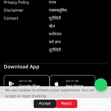
Privacy Policy
राज्य
Disclaimer
एक्सक्लूसिव
Contact
यूटीलिटी
खेल
मनोरंजन
धर्म ज्ञान
यूटीलिटी
Download App
GET IT ON
GET IT ON
Google Play
App Store
We use cookies to enhance your experience. You can
accept or reject tracking.
Follow us
Accept
Reject
शॉर्ट्स
होम
वीडियो
खोजें
वेब स्टोरीज़