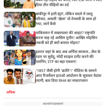
बेबस रही शहीद की धरती, फिर CM योगी ने मिटा
दिया तीन पीढ़ियों का दर्द
बांकीपुर में हारी BJP, लेकिन सदमे में लालू
परिवार, असली ‘खेला’ तो तेजस्वी के साथ हो
गया, जानें कैसे
पाकिस्तान में तख्तापलट की आहट? राष्ट्रपति
बनना चाह रहे आसिम मुनीर! आखिर मोहसिन
नकवी को ही क्यों बनाया मोहरा?
इशरत जहां के बाद अब अर्पिता सरकार...जैश के
रडार पर सुवेंदु, मोदी स्टाइल टार्गेट करने की
प्लानिंग, STF का बड़ा एक्शन!
'1857 जैसी होगी 'क्रांति'!' मीडिया के सामने
आए रिजर्वेशन हटाओ आंदोलन के सूत्रधार वेदांश
त्यागी, बता दिया RHA का मास्टरप्लान
अधिक
ADVERTISEMENT