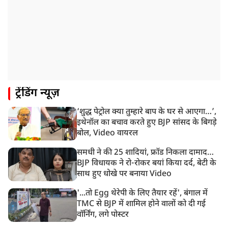
12:18 PM
झारखंड विधानसभा के करीब पहुंचे छात्र प्रदर्शनकारी, तार वाले
बैरिकेड उखाड़े
11:24 AM
दिल्ली में AAP विधायक अजय दत्त के दक्षिणपुरी स्थित दफ़्तर के
बाहर BJP का प्रदर्शन
11:21 AM
ट्रेंडिंग न्यूज़
गुजरात में आज से होती तिरंगा यात्रा की शुरुआत, शासन से
1200 से ज्यादा यात्राओं को मिली मंजूरी
‘शुद्ध पेट्रोल क्या तुम्हारे बाप के घर से आएगा…’,
10:39 AM
इथेनॉल का बचाव करते हुए BJP सांसद के बिगड़े
रांची में छात्रों का विधानसभा मार्च शुरू, BJP ने भी CM आवास
बोल, Video वायरल
घेरा
समधी ने की 25 शादियां, फ्रॉड निकला दामाद…
BJP विधायक ने रो-रोकर बयां किया दर्द, बेटी के
साथ हुए धोखे पर बनाया Video
'...तो Egg थेरेपी के लिए तैयार रहें', बंगाल में
TMC से BJP में शामिल होने वालों को दी गई
वॉर्निंग, लगे पोस्टर