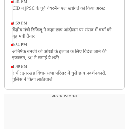
2:31 PM
CID ने JPSC के पूर्व चेयरमैन एल ख्यांगते को किया अरेस्ट
1:59 PM
केंद्रीय मंत्री रिजिजू ने कहा छात्र आंदोलन पर संसद में चर्चा को
गृह मंत्री तैयार
1:54 PM
अभिषेक बनर्जी को आंखों के इलाज के लिए विदेश जाने की
इजाजत, SC ने लगाईं ये शर्तें!
1:40 PM
रांची: झारखंड विधानसभा परिसर में घुसे छात्र प्रदर्शनकारी,
पुलिस ने किया लाठीचार्ज
1:33 PM
संसद में फिर हंगामा, कार्यवाही स्थगित, नहीं चल सका प्रश्नकाल
ADVERTISEMENT
12:43 PM
रांची प्रदर्शन: विधानसभा के बेहद करीब पहुंचे छात्र, वाटर कैनन
का हुआ इस्तेमाल