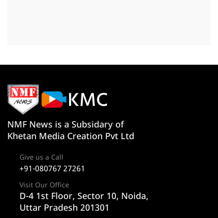
NMF News is a Subsidary of
Khetan Media Creation Pvt Ltd
Give us a Call
+91-080767 27261
Visit Our Office
D-4 1st Floor, Sector 10, Noida,
Uttar Pradesh 201301