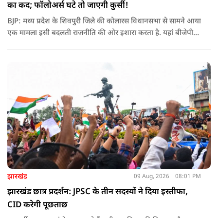
का कद; फॉलोअर्स घटे तो जाएगी कुर्सी!
BJP: मध्य प्रदेश के शिवपुरी जिले की कोलारस विधानसभा से सामने आया
एक मामला इसी बदलती राजनीति की ओर इशारा करता है. यहां बीजेपी
विधायक महेंद्र यादव ने पार्टी के स्थानीय पदाधिकारियों के लिए सोशल
मीडिया फॉलोअर्स को भी एक तरह के ‘डिजिटल रिपोर्ट कार्ड’ का हिस्सा
बनाने की बात कही है
झारखंड
09 Aug, 2026
08:01 PM
झारखंड छात्र प्रदर्शन: JPSC के तीन सदस्यों ने दिया इस्तीफा,
CID करेगी पूछताछ