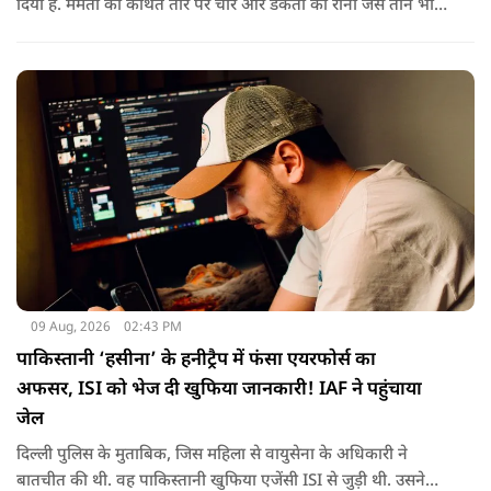
दिया है. ममता को कथित तौर पर चोर और डकैतों की रानी जैसे ताने भी
दिए गए. इस दौरान हमलावरों ने ममता की कार पर चप्पलों और कीचड़ों
की बारिश कर दी.
09 Aug, 2026
02:43 PM
पाकिस्तानी ‘हसीना’ के हनीट्रैप में फंसा एयरफोर्स का
अफसर, ISI को भेज दी खुफिया जानकारी! IAF ने पहुंचाया
जेल
दिल्ली पुलिस के मुताबिक, जिस महिला से वायुसेना के अधिकारी ने
बातचीत की थी. वह पाकिस्तानी खुफिया एजेंसी ISI से जुड़ी थी. उसने