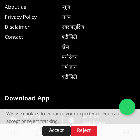
About us
न्यूज
Privacy Policy
राज्य
Disclaimer
एक्सक्लूसिव
Contact
यूटीलिटी
खेल
मनोरंजन
धर्म ज्ञान
यूटीलिटी
Download App
We use cookies to enhance your experience. You can
GET IT ON
GET IT ON
accept or reject tracking.
Google Play
App Store
Accept
Reject
शॉर्ट्स
होम
वीडियो
खोजें
वेब स्टोरीज़