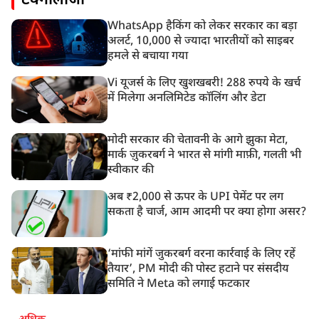
टेक्नोलॉजी
WhatsApp हैकिंग को लेकर सरकार का बड़ा
अलर्ट, 10,000 से ज्यादा भारतीयों को साइबर
हमले से बचाया गया
Vi यूजर्स के लिए खुशखबरी! 288 रुपये के खर्च
में मिलेगा अनलिमिटेड कॉलिंग और डेटा
मोदी सरकार की चेतावनी के आगे झुका मेटा,
मार्क ज़ुकरबर्ग ने भारत से मांगी माफ़ी, गलती भी
स्वीकार की
अब ₹2,000 से ऊपर के UPI पेमेंट पर लग
सकता है चार्ज, आम आदमी पर क्या होगा असर?
‘मांफी मांगें जुकरबर्ग वरना कार्रवाई के लिए रहें
तैयार’, PM मोदी की पोस्ट हटाने पर संसदीय
समिति ने Meta को लगाई फटकार