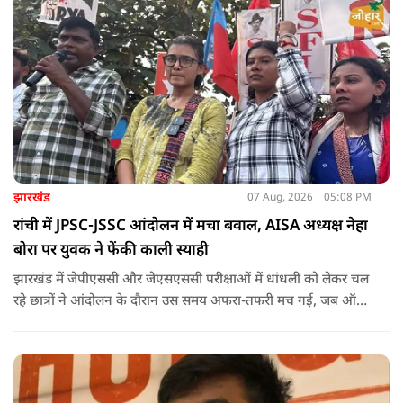
झारखंड
07 Aug, 2026
05:08 PM
रांची में JPSC-JSSC आंदोलन में मचा बवाल, AISA अध्यक्ष नेहा
बोरा पर युवक ने फेंकी काली स्याही
झारखंड में जेपीएससी और जेएसएससी परीक्षाओं में धांधली को लेकर चल
रहे छात्रों ने आंदोलन के दौरान उस समय अफरा-तफरी मच गई, जब ऑल
इंडिया स्टूडेंट्स एसोसिएशन की राष्ट्रीय अध्यक्ष नेहा बोरा पर एक युवक ने
अचानक काली स्याही फेंक दी.