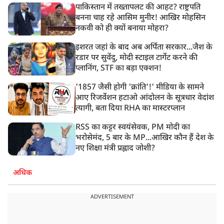
पाकिस्तान में तख्तापलट की आहट? राष्ट्रपति
बनना चाह रहे आसिम मुनीर! आखिर मोहसिन
नकवी को ही क्यों बनाया मोहरा?
इशरत जहां के बाद अब अर्पिता सरकार...जैश के
रडार पर सुवेंदु, मोदी स्टाइल टार्गेट करने की
प्लानिंग, STF का बड़ा एक्शन!
'1857 जैसी होगी 'क्रांति'!' मीडिया के सामने
आए रिजर्वेशन हटाओ आंदोलन के सूत्रधार वेदांश
त्यागी, बता दिया RHA का मास्टरप्लान
RSS का कट्टर स्वयंसेवक, PM मोदी का
भरोसेमंद, 5 बार के MP...आखिर कौन हैं देश के
नए शिक्षा मंत्री प्रह्लाद जोशी?
अधिक
ADVERTISEMENT