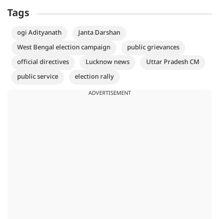
Tags
ogi Adityanath
Janta Darshan
West Bengal election campaign
public grievances
official directives
Lucknow news
Uttar Pradesh CM
public service
election rally
ADVERTISEMENT