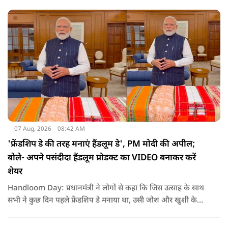
तमिलनाडु बल्कि दक्षिण भारत के कई राज्यों में पीने के पानी और सिंचाई
की समस्या को काफी हद तक कम किया जा सकता है.
07 Aug, 2026
08:42 AM
'फ्रेंडशिप डे की तरह मनाएं हैंडलूम डे', PM मोदी की अपील;
बोले- अपने पसंदीदा हैंडलूम प्रोडक्ट का VIDEO बनाकर करें
शेयर
Handloom Day: प्रधानमंत्री ने लोगों से कहा कि जिस उत्साह के साथ
सभी ने कुछ दिन पहले फ्रेंडशिप डे मनाया था, उसी जोश और खुशी के
साथ अब हैंडलूम डे भी मनाया जाए..