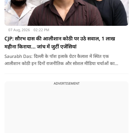
07 Aug, 2026
02:22 PM
CJP: सौरभ दास की आलीशान कोठी पर उठे सवाल, 1 लाख
महीना किराया... जांच में जुटीं एजेंसियां
Saurabh Das: दिल्ली के पॉश इलाके ग्रेटर कैलाश में स्थित एक
आलीशान कोठी इन दिनों राजनीतिक और सोशल मीडिया चर्चाओं का
हिस्सा बनी हुई है. वजह है इस घर से जुड़ा किराया और यहां रहने वाले
सौरभ दास को लेकर उठ रहे सवाल..
ADVERTISEMENT