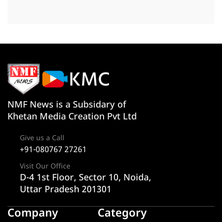
NMF News is a Subsidary of
Khetan Media Creation Pvt Ltd
Give us a Call
+91-080767 27261
Visit Our Office
D-4 1st Floor, Sector 10, Noida,
Uttar Pradesh 201301
Company
Category