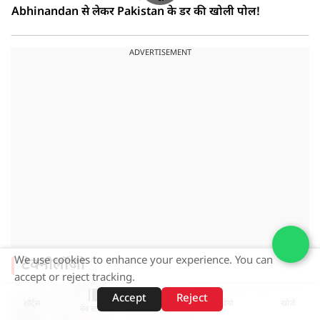
Abhinandan से लेकर Pakistan के डर की खोली पोल!
ADVERTISEMENT
We use cookies to enhance your experience. You can
टेक्नोलॉजी
accept or reject tracking.
Vi यूजर्स के लिए खुशखबरी! 288 रुपये के खर्च
Accept
Reject
शॉर्ट्स
होम
वीडियो
खोजें
में मिलेगा अनलिमिटेड कॉलिंग और डेटा
वेब स्टोरीज़