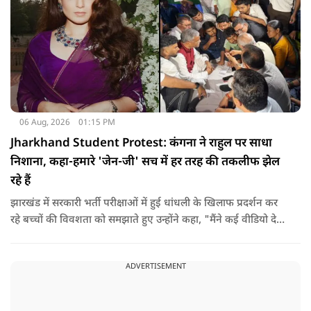
06 Aug, 2026
01:15 PM
Jharkhand Student Protest: कंगना ने राहुल पर साधा
निशाना, कहा-हमारे 'जेन-जी' सच में हर तरह की तकलीफ झेल
रहे हैं
झारखंड में सरकारी भर्ती परीक्षाओं में हुई धांधली के खिलाफ प्रदर्शन कर
रहे बच्चों की विवशता को समझाते हुए उन्होंने कहा, "मैंने कई वीडियो देखे
हैं कि बच्चों को त्रिपाल लगाने की इजाजत नहीं दी जा रही है. खाने की
ठीक स्थिति नहीं है, बच्चों ने दो-तीन दिन से कपड़े नहीं बदले हैं. हालात
ADVERTISEMENT
यहां तक गंभीर हैं कि बच्चों के पास ऑनलाइन फूड नहीं जा पा रहा है. ऐसी
स्थिति में राहुल गांधी वहां नहीं पहुंच रहे हैं.