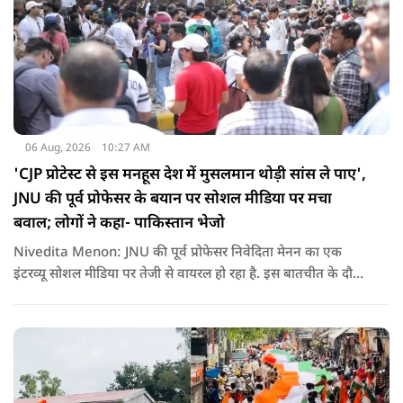
06 Aug, 2026
10:27 AM
'CJP प्रोटेस्ट से इस मनहूस देश में मुसलमान थोड़ी सांस ले पाए',
JNU की पूर्व प्रोफेसर के बयान पर सोशल मीडिया पर मचा
बवाल; लोगों ने कहा- पाकिस्तान भेजो
Nivedita Menon: JNU की पूर्व प्रोफेसर निवेदिता मेनन का एक
इंटरव्यू सोशल मीडिया पर तेजी से वायरल हो रहा है. इस बातचीत के दौरान
उन्होंने देश, मुसलमानों और CJP (Cockroach Janata Party) के
विरोध प्रदर्शनों पर अपनी राय रखी. लेकिन उनके एक बयान ने सबसे
ज्यादा विवाद खड़ा कर दिया.