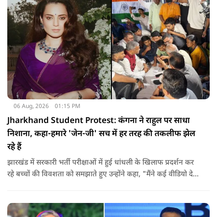
06 Aug, 2026
01:15 PM
Jharkhand Student Protest: कंगना ने राहुल पर साधा
निशाना, कहा-हमारे 'जेन-जी' सच में हर तरह की तकलीफ झेल
रहे हैं
झारखंड में सरकारी भर्ती परीक्षाओं में हुई धांधली के खिलाफ प्रदर्शन कर
रहे बच्चों की विवशता को समझाते हुए उन्होंने कहा, "मैंने कई वीडियो देखे
हैं कि बच्चों को त्रिपाल लगाने की इजाजत नहीं दी जा रही है. खाने की
ठीक स्थिति नहीं है, बच्चों ने दो-तीन दिन से कपड़े नहीं बदले हैं. हालात
यहां तक गंभीर हैं कि बच्चों के पास ऑनलाइन फूड नहीं जा पा रहा है. ऐसी