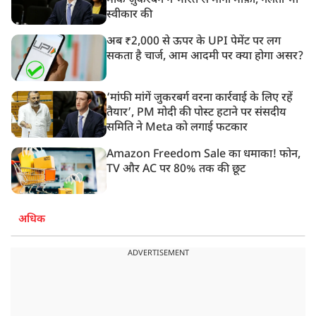
मार्क ज़ुकरबर्ग ने भारत से मांगी माफ़ी, गलती भी
स्वीकार की
अब ₹2,000 से ऊपर के UPI पेमेंट पर लग
सकता है चार्ज, आम आदमी पर क्या होगा असर?
‘मांफी मांगें जुकरबर्ग वरना कार्रवाई के लिए रहें
तैयार’, PM मोदी की पोस्ट हटाने पर संसदीय
समिति ने Meta को लगाई फटकार
Amazon Freedom Sale का धमाका! फोन,
TV और AC पर 80% तक की छूट
अधिक
ADVERTISEMENT