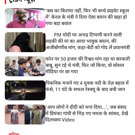
ट्रेंडिंग न्यूज़
लेकर ब्रिटेन में प्रदर्शन
'बस का किराया नहीं, फिर भी बच्चे प्राइवेट स्कूल
8:50 AM
में' केरल के मंत्री ने दिया ऐसा बयान की खड़ा हो
बसपा के इकलौते विधायक उमाशंकर सिंह का देर रात निधन,
गया बड़ा बवाल
आज बलिया में होगा अंतिम संस्कार
PM मोदी पर अभद्र टिप्पणी करने वाली
लड़की की मां का आया भावुक बयान, की
अजीबोगरीब मांग, कहा-बेटी को गोद लें प्रधानमंत्री
फोन पर 50 हजार की रिश्वत मांग रहा था सरकारी
बाबू, सुन रहे थे मंत्री, फिर जो किया, वो सोशल
मीडिया पर छा गया
पिकनिक मनाने गए 4 युवक नदी के तेज़ बहाव में
फंसे, 11 घंटे के सफल रेस्क्यू के बाद बची जान
‘आप लोगों ने दीदी को भगा दिया…’, जब संसद
में प्रियंका गांधी से भिड़ गए ममता के सांसद, देखें
दिलचस्प Video