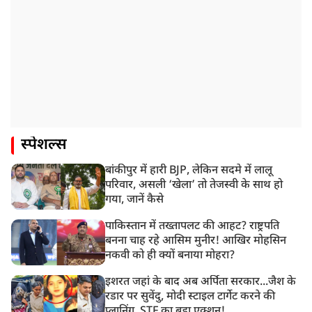
स्पेशल्स
बांकीपुर में हारी BJP, लेकिन सदमे में लालू
परिवार, असली ‘खेला’ तो तेजस्वी के साथ हो
गया, जानें कैसे
पाकिस्तान में तख्तापलट की आहट? राष्ट्रपति
बनना चाह रहे आसिम मुनीर! आखिर मोहसिन
नकवी को ही क्यों बनाया मोहरा?
इशरत जहां के बाद अब अर्पिता सरकार...जैश के
रडार पर सुवेंदु, मोदी स्टाइल टार्गेट करने की
प्लानिंग, STF का बड़ा एक्शन!