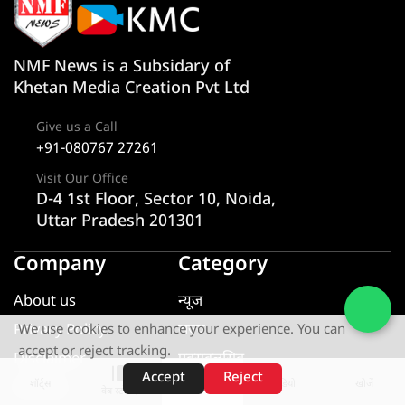
NMF News is a Subsidary of
Khetan Media Creation Pvt Ltd
Give us a Call
+91-080767 27261
Visit Our Office
D-4 1st Floor, Sector 10, Noida,
Uttar Pradesh 201301
Company
Category
About us
न्यूज
Privacy Policy
राज्य
We use cookies to enhance your experience. You can
accept or reject tracking.
Disclaimer
एक्सक्लूसिव
Accept
Reject
शॉर्ट्स
होम
वीडियो
खोजें
Contact
यूटीलिटी
वेब स्टोरीज़