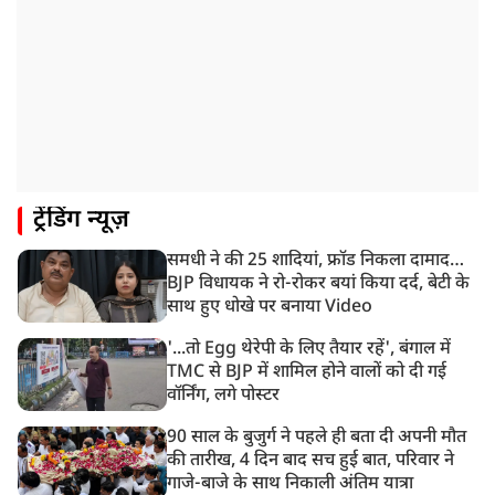
10:42 AM
NIA ने मलप्पुरम विस्फोटक केस में मुख्य साजिशकर्ता को
गिरफ्तार किया
8:26 AM
PM मोदी को आया अमेरिकी उपराष्ट्रपति जेडी वेंस का फोन,
रणनीतिक मुद्दों पर हुई बात
8:23 AM
ट्रेंडिंग न्यूज़
रांची: छात्रों और झारखंड सरकार के बीच आज होगी तीसरे दौर
की बातचीत
समधी ने की 25 शादियां, फ्रॉड निकला दामाद…
8:22 AM
BJP विधायक ने रो-रोकर बयां किया दर्द, बेटी के
देशभर में आज से 'हर घर तिरंगा' अभियान, सीएम योगी लखनऊ
साथ हुए धोखे पर बनाया Video
में करेंगे यात्रा का शुभारंभ
'...तो Egg थेरेपी के लिए तैयार रहें', बंगाल में
TMC से BJP में शामिल होने वालों को दी गई
वॉर्निंग, लगे पोस्टर
90 साल के बुजुर्ग ने पहले ही बता दी अपनी मौत
की तारीख, 4 दिन बाद सच हुई बात, परिवार ने
गाजे-बाजे के साथ निकाली अंतिम यात्रा