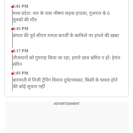
6:01 PM
मध्य प्रदेश: धार के पास भीषण सड़क हादसा, गुजरात के 6
युवकों की मौत
3:43 PM
बंगाल की पूर्व सीएम ममता बनर्जी के काफिले पर हमले की ख़बर
3:17 PM
नौजवानों को गुमराह किया जा रहा, हमारे छात्र भ्रमित न हों- हेमंत
सोरेन
2:03 PM
बारामती में निजी ट्रेनिंग विमान दुर्घटनाग्रस्त, किसी के घायल होने
की कोई सूचना नहीं
12:16 PM
JPSC परीक्षा विवाद: अनशन पर बैठे छात्र नेता देवेंद्र महतो की
ADVERTISEMENT
तबीयत बिगड़ी
10:44 AM
रांचीः छात्रों के समर्थन में विधायक जयराम महतो ने शुरू किया
निर्जला उपवास