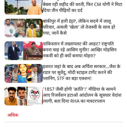
बेबस रही शहीद की धरती, फिर CM योगी ने मिटा
दिया तीन पीढ़ियों का दर्द
बांकीपुर में हारी BJP, लेकिन सदमे में लालू
परिवार, असली ‘खेला’ तो तेजस्वी के साथ हो
गया, जानें कैसे
पाकिस्तान में तख्तापलट की आहट? राष्ट्रपति
बनना चाह रहे आसिम मुनीर! आखिर मोहसिन
नकवी को ही क्यों बनाया मोहरा?
इशरत जहां के बाद अब अर्पिता सरकार...जैश के
रडार पर सुवेंदु, मोदी स्टाइल टार्गेट करने की
प्लानिंग, STF का बड़ा एक्शन!
'1857 जैसी होगी 'क्रांति'!' मीडिया के सामने
आए रिजर्वेशन हटाओ आंदोलन के सूत्रधार वेदांश
त्यागी, बता दिया RHA का मास्टरप्लान
अधिक