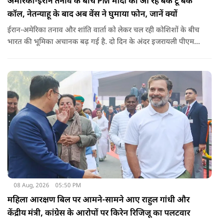
अमेरिका-ईरान तनाव के बीच PM मोदी को आ रहे बैक टू बैक
कॉल, नेतन्याहू के बाद अब वेंस ने घुमाया फोन, जानें क्यों
ईरान-अमेरिका तनाव और शांति वार्ता को लेकर चल रही कोशिशों के बीच
भारत की भूमिका अचानक बढ़ गई है. दो दिन के अंदर इजरायली पीएम
नेतन्याहू और अमेरिकी उपराष्ट्रपति जेडी वेंस का पीएम मोदी का फोन
आया. इस दौरान रणनीतिक मुद्दों पर बात हुई.
08 Aug, 2026
05:50 PM
महिला आरक्षण बिल पर आमने-सामने आए राहुल गांधी और
केंद्रीय मंत्री, कांग्रेस के आरोपों पर किरेन रिजिजू का पलटवार