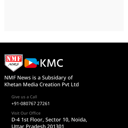
NMF News is a Subsidary of
Khetan Media Creation Pvt Ltd
Give us a Call
+91-080767 27261
Visit Our Office
D-4 1st Floor, Sector 10, Noida,
Uttar Pradesh 201301