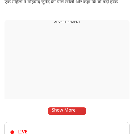
एक महिला ने मोहम्मद जुनैद की पोल खोली और कहा कि वो गंदी हरकतें
करता था, हाथ छूकर महिलाओं से स्वास्थ्य पूछता था. जब इसकी शिकायत
करने अभिजीत दिपके के पास पहुंची तो उन्होंने पुलिस कंप्लेन नहीं करने
ADVERTISEMENT
दिया.
Show More
LIVE