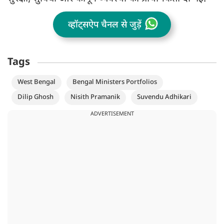
व्हॉट्सऐप चैनल से जुड़ें
Tags
West Bengal
Bengal Ministers Portfolios
Dilip Ghosh
Nisith Pramanik
Suvendu Adhikari
ADVERTISEMENT