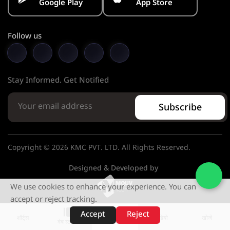
Google Play
App Store
Follow us
Stay Informed. Get Notified
Subscribe
Copyright © 2026 KMC PVT. LTD. All Rights Reserved.
Designed & Developed by
We use cookies to enhance your experience. You can
accept or reject tracking.
Accept
Reject
शॉर्ट्स
होम
वीडियो
खोजें
वेब स्टोरीज़