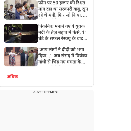
फोन पर 50 हजार की रिश्वत
बेटी को गोद लें प्रधानमंत्री
मांग रहा था सरकारी बाबू, सुन
रहे थे मंत्री, फिर जो किया, वो
सोशल मीडिया पर छा गया
पिकनिक मनाने गए 4 युवक
नदी के तेज़ बहाव में फंसे, 11
घंटे के सफल रेस्क्यू के बाद
बची जान
‘आप लोगों ने दीदी को भगा
दिया…’, जब संसद में प्रियंका
गांधी से भिड़ गए ममता के
सांसद, देखें दिलचस्प Video
अधिक
ADVERTISEMENT