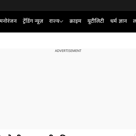
मनोरंजन
ट्रेंडिंग न्यूज़
राज्य
क्राइम
यूटीलिटी
धर्म ज्ञान
ल
ADVERTISEMENT