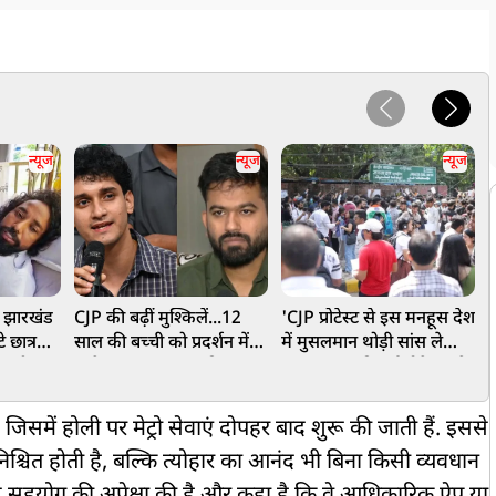
न्यूज
न्यूज
न्यूज
', झारखंड
CJP की बढ़ीं मुश्किलें...12
'CJP प्रोटेस्ट से इस मनहूस देश
'
 छात्र
साल की बच्ची को प्रदर्शन में
में मुसलमान थोड़ी सांस ले
ो, शरीर
लाने पर Zero FIR की मांग,
पाए', JNU की पूर्व प्रोफेसर के
ह
 हाई!
सौरभ-अभिजीत के खिलाफ
बयान पर सोशल मीडिया पर
ब
POCSO एक्ट में शिकायत!
मचा बवाल; लोगों ने कहा-
जिसमें होली पर मेट्रो सेवाएं दोपहर बाद शुरू की जाती हैं. इससे
पाकिस्तान भेजो
ुनिश्चित होती है, बल्कि त्योहार का आनंद भी बिना किसी व्यवधान