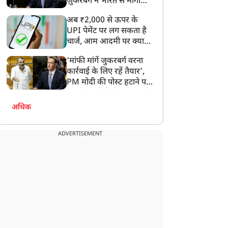
ज़ुकरबर्ग ने भारत से मांगी
माफ़ी, गलती भी स्वीकार की
अब ₹2,000 से ऊपर के
UPI पेमेंट पर लग सकता है
चार्ज, आम आदमी पर क्या
होगा असर?
‘मांफी मांगें जुकरबर्ग वरना
कार्रवाई के लिए रहें तैयार’,
PM मोदी की पोस्ट हटाने पर
संसदीय समिति ने Meta को
लगाई फटकार
अधिक
ADVERTISEMENT