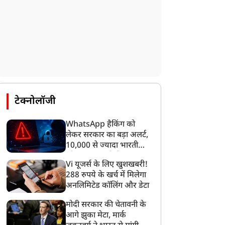
न्यूज
न्यूज
टेक्नोलॉजी
WhatsApp हैकिंग को
लेकर सरकार का बड़ा अलर्ट,
भारत की पूर्वी सीमा पर बना
‘E-20 के खिलाफ उठ रही
10,000 से ज्यादा भारतीयों
एक और पाकिस्तान', शेख
आवाज को दबा रहा मेटा’, केंद्र
को साइबर हमले से बचाया
Vi यूजर्स के लिए खुशखबरी!
गया
सीना के बेटे साजीब जॉय ने
सरकार पर केजरीवाल का बड़ा
288 रुपये के खर्च में मिलेगा
ांग्लादेश से सतर्क रहने को
आरोप, सोशल मीडिया
अनलिमिटेड कॉलिंग और डेटा
कहा
सेंसरशिप का दावा
मोदी सरकार की चेतावनी के
आगे झुका मेटा, मार्क