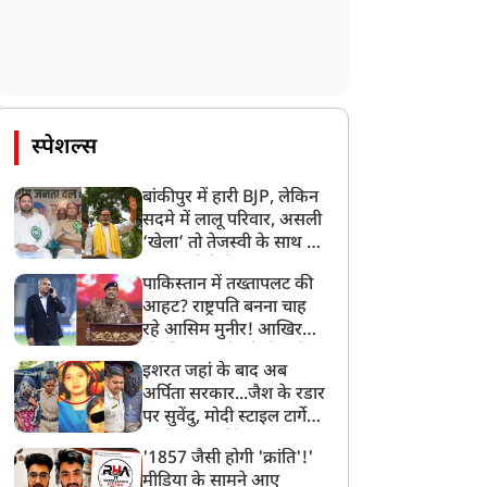
स्पेशल्स
बांकीपुर में हारी BJP, लेकिन
सदमे में लालू परिवार, असली
‘खेला’ तो तेजस्वी के साथ हो
गया, जानें कैसे
पाकिस्तान में तख्तापलट की
आहट? राष्ट्रपति बनना चाह
रहे आसिम मुनीर! आखिर
मोहसिन नकवी को ही क्यों
इशरत जहां के बाद अब
बनाया मोहरा?
अर्पिता सरकार...जैश के रडार
पर सुवेंदु, मोदी स्टाइल टार्गेट
करने की प्लानिंग, STF का
'1857 जैसी होगी 'क्रांति'!'
बड़ा एक्शन!
मीडिया के सामने आए