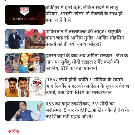
बांकीपुर में हारी BJP, लेकिन सदमे में लालू
परिवार, असली ‘खेला’ तो तेजस्वी के साथ हो
गया, जानें कैसे
पाकिस्तान में तख्तापलट की आहट? राष्ट्रपति
बनना चाह रहे आसिम मुनीर! आखिर मोहसिन
नकवी को ही क्यों बनाया मोहरा?
इशरत जहां के बाद अब अर्पिता सरकार...जैश के
रडार पर सुवेंदु, मोदी स्टाइल टार्गेट करने की
प्लानिंग, STF का बड़ा एक्शन!
'1857 जैसी होगी 'क्रांति'!' मीडिया के सामने
आए रिजर्वेशन हटाओ आंदोलन के सूत्रधार वेदांश
त्यागी, बता दिया RHA का मास्टरप्लान
RSS का कट्टर स्वयंसेवक, PM मोदी का
भरोसेमंद, 5 बार के MP...आखिर कौन हैं देश के
नए शिक्षा मंत्री प्रह्लाद जोशी?
अधिक