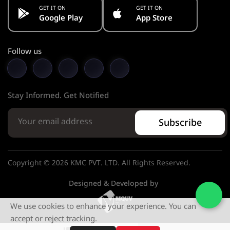
GET IT ON
GET IT ON
Google Play
App Store
Follow us
Stay Informed. Get Notified
Subscribe
Copyright © 2026 KMC PVT. LTD. All Rights Reserved.
Designed & Developed by
We use cookies to enhance your experience. You can
accept or reject tracking.