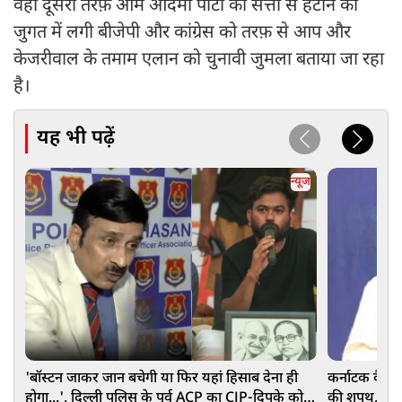
वही दूसरी तरफ़ आम आदमी पार्टी को सत्ता से हटाने की
जुगत में लगी बीजेपी और कांग्रेस को तरफ़ से आप और
केजरीवाल के तमाम एलान को चुनावी जुमला बताया जा रहा
है।
यह भी पढ़ें
न्यूज
'बॉस्टन जाकर जान बचेगी या फिर यहां हिसाब देना ही
कर्नाटक कैबिने
होगा...', दिल्ली पुलिस के पूर्व ACP का CJP-दिपके को
की शपथ, आखिरी