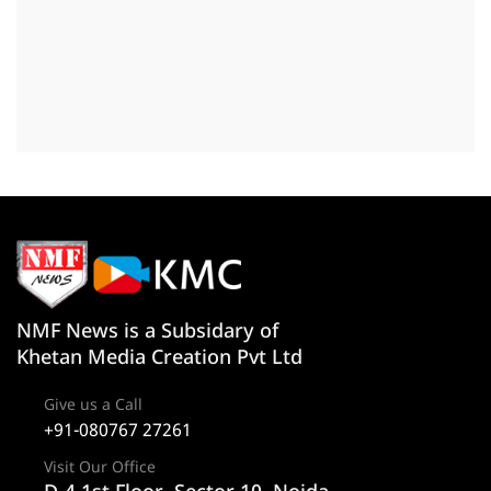
NMF News is a Subsidary of
Khetan Media Creation Pvt Ltd
Give us a Call
+91-080767 27261
Visit Our Office