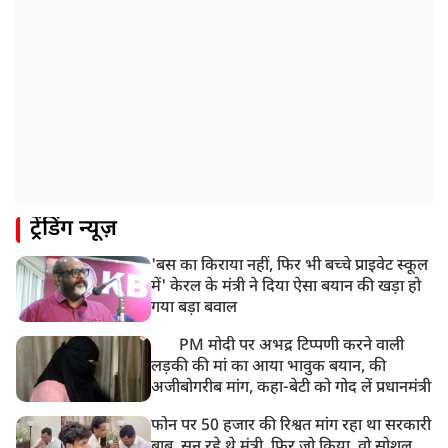
ट्रेंडिंग न्यूज़
'बस का किराया नहीं, फिर भी बच्चे प्राइवेट स्कूल
में' केरल के मंत्री ने दिया ऐसा बयान की खड़ा हो
गया बड़ा बवाल
PM मोदी पर अभद्र टिप्पणी करने वाली
लड़की की मां का आया भावुक बयान, की
अजीबोगरीब मांग, कहा-बेटी को गोद लें प्रधानमंत्री
फोन पर 50 हजार की रिश्वत मांग रहा था सरकारी
बाबू, सुन रहे थे मंत्री, फिर जो किया, वो सोशल