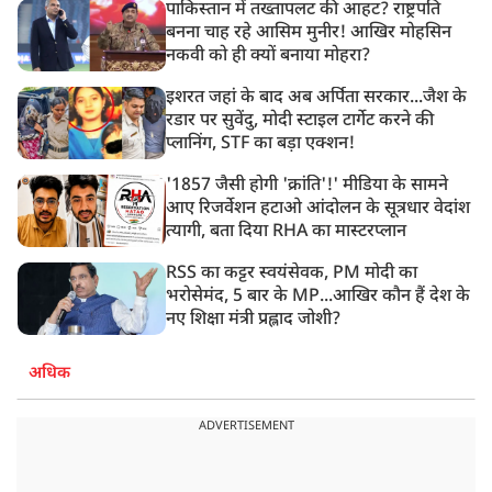
पाकिस्तान में तख्तापलट की आहट? राष्ट्रपति
बनना चाह रहे आसिम मुनीर! आखिर मोहसिन
नकवी को ही क्यों बनाया मोहरा?
इशरत जहां के बाद अब अर्पिता सरकार...जैश के
रडार पर सुवेंदु, मोदी स्टाइल टार्गेट करने की
प्लानिंग, STF का बड़ा एक्शन!
'1857 जैसी होगी 'क्रांति'!' मीडिया के सामने
आए रिजर्वेशन हटाओ आंदोलन के सूत्रधार वेदांश
त्यागी, बता दिया RHA का मास्टरप्लान
RSS का कट्टर स्वयंसेवक, PM मोदी का
भरोसेमंद, 5 बार के MP...आखिर कौन हैं देश के
नए शिक्षा मंत्री प्रह्लाद जोशी?
अधिक
ADVERTISEMENT