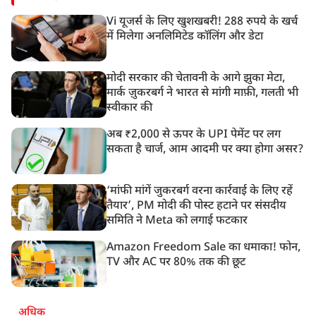
Vi यूजर्स के लिए खुशखबरी! 288 रुपये के खर्च
में मिलेगा अनलिमिटेड कॉलिंग और डेटा
मोदी सरकार की चेतावनी के आगे झुका मेटा,
मार्क ज़ुकरबर्ग ने भारत से मांगी माफ़ी, गलती भी
स्वीकार की
अब ₹2,000 से ऊपर के UPI पेमेंट पर लग
सकता है चार्ज, आम आदमी पर क्या होगा असर?
‘मांफी मांगें जुकरबर्ग वरना कार्रवाई के लिए रहें
तैयार’, PM मोदी की पोस्ट हटाने पर संसदीय
समिति ने Meta को लगाई फटकार
Amazon Freedom Sale का धमाका! फोन,
TV और AC पर 80% तक की छूट
अधिक