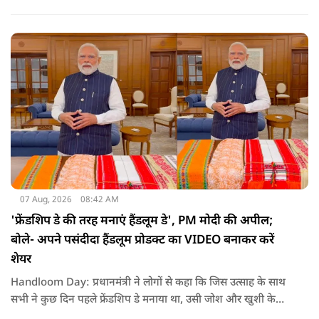
है कि अगर इस योजना पर तेजी से काम शुरू होता है, त न केवल
तमिलनाडु बल्कि दक्षिण भारत के कई राज्यों में पीने के पानी और सिंचाई
की समस्या को काफी हद तक कम किया जा सकता है.
07 Aug, 2026
08:42 AM
'फ्रेंडशिप डे की तरह मनाएं हैंडलूम डे', PM मोदी की अपील;
बोले- अपने पसंदीदा हैंडलूम प्रोडक्ट का VIDEO बनाकर करें
शेयर
Handloom Day: प्रधानमंत्री ने लोगों से कहा कि जिस उत्साह के साथ
सभी ने कुछ दिन पहले फ्रेंडशिप डे मनाया था, उसी जोश और खुशी के
साथ अब हैंडलूम डे भी मनाया जाए..