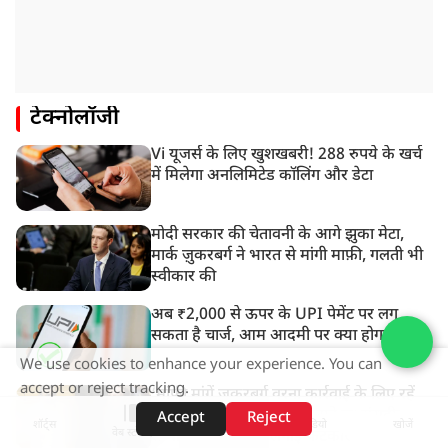
टेक्नोलॉजी
Vi यूजर्स के लिए खुशखबरी! 288 रुपये के खर्च
में मिलेगा अनलिमिटेड कॉलिंग और डेटा
मोदी सरकार की चेतावनी के आगे झुका मेटा,
मार्क ज़ुकरबर्ग ने भारत से मांगी माफ़ी, गलती भी
स्वीकार की
अब ₹2,000 से ऊपर के UPI पेमेंट पर लग
सकता है चार्ज, आम आदमी पर क्या होगा असर?
We use cookies to enhance your experience. You can
accept or reject tracking.
‘मांफी मांगें जुकरबर्ग वरना कार्रवाई के लिए रहें
तैयार’, PM मोदी की पोस्ट हटाने पर संसदीय
Accept
Reject
शॉर्ट्स
होम
वीडियो
खोजें
वेब स्टोरीज़
समिति ने Meta को लगाई फटकार