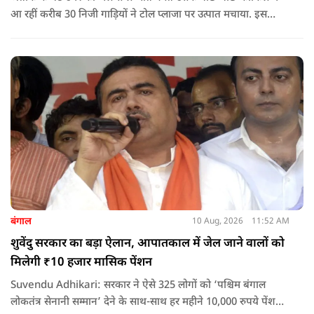
आ रहीं करीब 30 निजी गाड़ियों ने टोल प्लाजा पर उत्पात मचाया. इस
दौरान उमर समर्थकों ने बिना टोल दिए बैरियर पार किया और टोल कर्मियों
को जान से मारने की धमकी भी दी.
बंगाल
10 Aug, 2026
11:52 AM
शुवेंदु सरकार का बड़ा ऐलान, आपातकाल में जेल जाने वालों को
मिलेगी ₹10 हजार मासिक पेंशन
Suvendu Adhikari: सरकार ने ऐसे 325 लोगों को ‘पश्चिम बंगाल
लोकतंत्र सेनानी सम्मान’ देने के साथ-साथ हर महीने 10,000 रुपये पेंशन