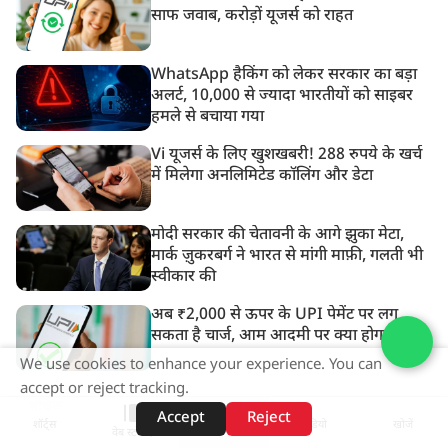
साफ जवाब, करोड़ों यूजर्स को राहत
WhatsApp हैकिंग को लेकर सरकार का बड़ा
अलर्ट, 10,000 से ज्यादा भारतीयों को साइबर
हमले से बचाया गया
Vi यूजर्स के लिए खुशखबरी! 288 रुपये के खर्च
में मिलेगा अनलिमिटेड कॉलिंग और डेटा
मोदी सरकार की चेतावनी के आगे झुका मेटा,
मार्क ज़ुकरबर्ग ने भारत से मांगी माफ़ी, गलती भी
स्वीकार की
अब ₹2,000 से ऊपर के UPI पेमेंट पर लग
सकता है चार्ज, आम आदमी पर क्या होगा असर?
We use cookies to enhance your experience. You can
accept or reject tracking.
अधिक
Accept
Reject
शॉर्ट्स
होम
वीडियो
खोजें
वेब स्टोरीज़