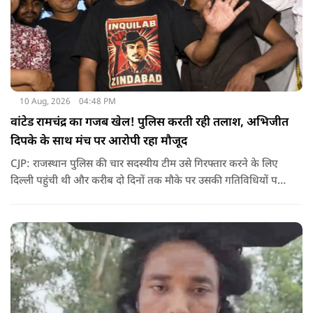
10 Aug, 2026
04:48 PM
वांटेड रामचंद्र का गजब खेल! पुलिस करती रही तलाश, अभिजीत
दिपके के साथ मंच पर आरोपी रहा मौजूद
CJP: राजस्थान पुलिस की चार सदस्यीय टीम उसे गिरफ्तार करने के लिए
दिल्ली पहुंची थी और करीब दो दिनों तक मौके पर उसकी गतिविधियों पर
नजर रखती रही, लेकिन पुलिस को ऐसा मौका नहीं मिल पाया जब वह भीड़
और मंच से अलग हो और टीम उसे सुरक्षित तरीके से हिरासत में ले सके.