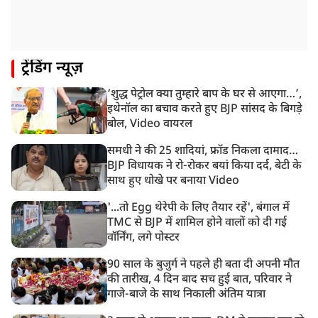
ट्रेंडिंग न्यूज़
‘शुद्ध पेट्रोल क्या तुम्हारे बाप के घर से आएगा…’,
इथेनॉल का बचाव करते हुए BJP सांसद के बिगड़े
बोल, Video वायरल
समधी ने की 25 शादियां, फ्रॉड निकला दामाद…
BJP विधायक ने रो-रोकर बयां किया दर्द, बेटी के
साथ हुए धोखे पर बनाया Video
'...तो Egg थेरेपी के लिए तैयार रहें', बंगाल में
TMC से BJP में शामिल होने वालों को दी गई
वॉर्निंग, लगे पोस्टर
90 साल के बुजुर्ग ने पहले ही बता दी अपनी मौत
की तारीख, 4 दिन बाद सच हुई बात, परिवार ने
गाजे-बाजे के साथ निकाली अंतिम यात्रा