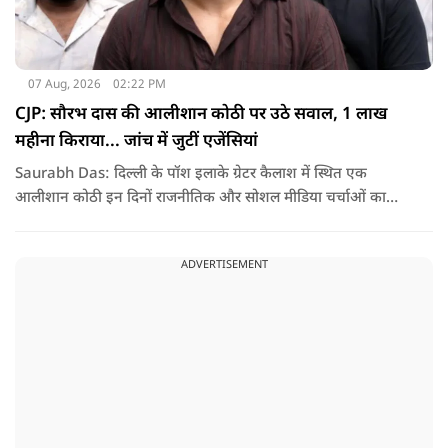
07 Aug, 2026
02:22 PM
CJP: सौरभ दास की आलीशान कोठी पर उठे सवाल, 1 लाख
महीना किराया... जांच में जुटीं एजेंसियां
Saurabh Das: दिल्ली के पॉश इलाके ग्रेटर कैलाश में स्थित एक
आलीशान कोठी इन दिनों राजनीतिक और सोशल मीडिया चर्चाओं का
हिस्सा बनी हुई है. वजह है इस घर से जुड़ा किराया और यहां रहने वाले
सौरभ दास को लेकर उठ रहे सवाल..
ADVERTISEMENT