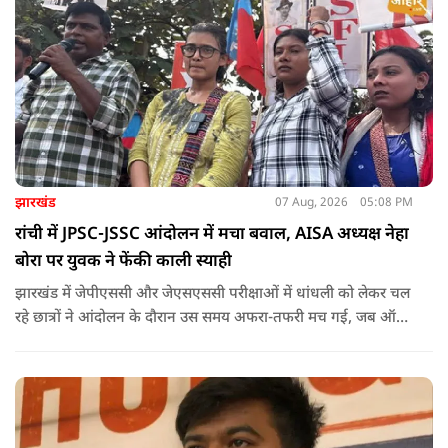
झारखंड
07 Aug, 2026
05:08 PM
रांची में JPSC-JSSC आंदोलन में मचा बवाल, AISA अध्यक्ष नेहा
बोरा पर युवक ने फेंकी काली स्याही
झारखंड में जेपीएससी और जेएसएससी परीक्षाओं में धांधली को लेकर चल
रहे छात्रों ने आंदोलन के दौरान उस समय अफरा-तफरी मच गई, जब ऑल
इंडिया स्टूडेंट्स एसोसिएशन की राष्ट्रीय अध्यक्ष नेहा बोरा पर एक युवक ने
अचानक काली स्याही फेंक दी.