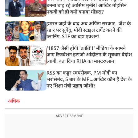
बनना चाह रहे आसिम मुनीर! आखिर मोहसिन
नकवी को ही क्यों बनाया मोहरा?
इशरत जहां के बाद अब अर्पिता सरकार...जैश के
रडार पर सुवेंदु, मोदी स्टाइल टार्गेट करने की
प्लानिंग, STF का बड़ा एक्शन!
'1857 जैसी होगी 'क्रांति'!' मीडिया के सामने
आए रिजर्वेशन हटाओ आंदोलन के सूत्रधार वेदांश
त्यागी, बता दिया RHA का मास्टरप्लान
RSS का कट्टर स्वयंसेवक, PM मोदी का
भरोसेमंद, 5 बार के MP...आखिर कौन हैं देश के
नए शिक्षा मंत्री प्रह्लाद जोशी?
अधिक
ADVERTISEMENT