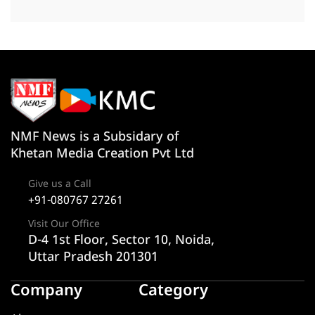
NMF News is a Subsidary of
Khetan Media Creation Pvt Ltd
Give us a Call
+91-080767 27261
Visit Our Office
D-4 1st Floor, Sector 10, Noida,
Uttar Pradesh 201301
Company
Category