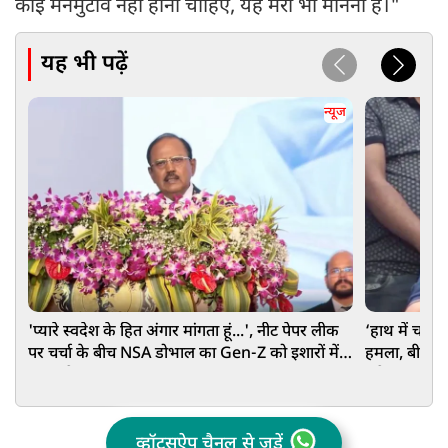
कोई मनमुटाव नहीं होना चाहिए, यह मेरा भी मानना है।"
यह भी पढ़ें
न्यूज
'प्यारे स्वदेश के हित अंगार मांगता हूं...', नीट पेपर लीक
‘हाथ में चाकू
पर चर्चा के बीच NSA डोभाल का Gen-Z को इशारों में
हमला, बीच प्रे
बड़ा संदेश
अरेस्ट
व्हॉट्सऐप चैनल से जुड़ें