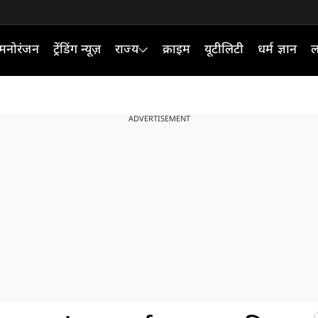
मनोरंजन
ट्रेंडिंग न्यूज़
राज्य
क्राइम
यूटीलिटी
धर्म ज्ञान
ल
ADVERTISEMENT