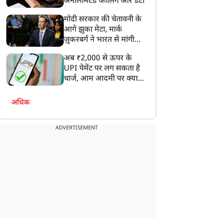
अनलिमिटेड कॉलिंग और डेटा
मोदी सरकार की चेतावनी के
आगे झुका मेटा, मार्क
ज़ुकरबर्ग ने भारत से मांगी
माफ़ी, गलती भी स्वीकार की
अब ₹2,000 से ऊपर के
UPI पेमेंट पर लग सकता है
चार्ज, आम आदमी पर क्या
होगा असर?
अधिक
ADVERTISEMENT