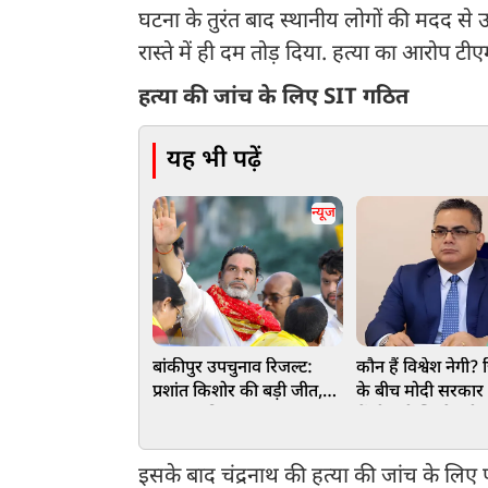
घटना के तुरंत बाद स्थानीय लोगों की मदद से उन्
रास्ते में ही दम तोड़ दिया. हत्या का आरोप टी
हत्या की जांच के लिए SIT गठित
यह भी पढ़ें
न्यूज
बांकीपुर उपचुनाव रिजल्ट:
कौन हैं विश्वेश नेगी? ज
प्रशांत किशोर की बड़ी जीत,
के बीच मोदी सरकार 
BJP का किला ढहाकर
में दी बड़ी जिम्मेदारी
लहराया परचम, नीरज कुमार
को दी मात
इसके बाद चंद्रनाथ की हत्या की जांच के लि