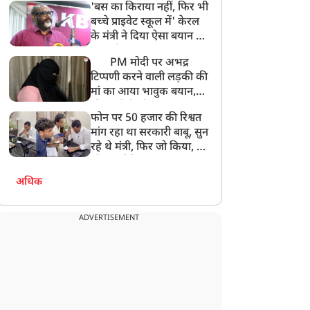
'बस का किराया नहीं, फिर भी
अनमोल कुछ नहीं
बच्चे प्राइवेट स्कूल में' केरल
के मंत्री ने दिया ऐसा बयान की
खड़ा हो गया बड़ा बवाल
PM मोदी पर अभद्र
टिप्पणी करने वाली लड़की की
मां का आया भावुक बयान,
की अजीबोगरीब मांग, कहा-
फोन पर 50 हजार की रिश्वत
बेटी को गोद लें प्रधानमंत्री
मांग रहा था सरकारी बाबू, सुन
रहे थे मंत्री, फिर जो किया, वो
सोशल मीडिया पर छा गया
अधिक
ADVERTISEMENT