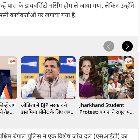
हें पास के डायवर्सिटी नर्सिंग होम ले जाया गया, लेकिन उन्होंने
एमसी कार्यकर्ताओं पर लगाया गया है.
न्यूज
न्यूज
न्यूज
िन्हें जंग
ओडिशा में BJP सरकार ने
Jharkhand Student
'
ने तेहरान
डालमिया सीमेंट के लिए जबरन
Protest: कंगना ने राहुल पर
व
छीन ली आदिवासियों से 950
साधा निशाना, कहा-हमारे
क
एकड़ जमीन, AAP सांसद
'जेन-जी' सच में हर तरह की
संजय सिंह का बड़ा आरोप
तकलीफ झेल रहे हैं
ए पश्चिम बंगाल पुलिस ने एक विशेष जांच दल (एसआईटी) का