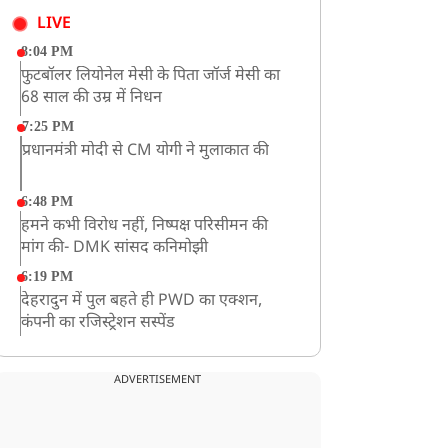
LIVE
8:04 PM
फुटबॉलर लियोनेल मेसी के पिता जॉर्ज मेसी का
68 साल की उम्र में निधन
7:25 PM
प्रधानमंत्री मोदी से CM योगी ने मुलाकात की
6:48 PM
हमने कभी विरोध नहीं, निष्पक्ष परिसीमन की
मांग की- DMK सांसद कनिमोझी
6:19 PM
देहरादुन में पुल बहते ही PWD का एक्शन,
कंपनी का रजिस्ट्रेशन सस्पेंड
3:09 PM
खराब मौसम की चेतावनी के कारण अमरनाथ
ADVERTISEMENT
यात्रा स्थगित
2:51 PM