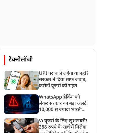
न्यूज
न्यूज
टेक्नोलॉजी
UPI पर चार्ज लगेगा या नहीं?
सरकार ने दिया साफ जवाब,
करोड़ों यूजर्स को राहत
WhatsApp हैकिंग को
मैं PM होता तो पहले...' गाली
कांवड़ियों को लेकर रशीदी के
लेकर सरकार का बड़ा अलर्ट,
ाले वीडियो पर सोनम वांगचुक
विवादित बयान पर भड़कीं
10,000 से ज्यादा भारतीयों
ा बड़ा बयान
माधवी लता, बोलीं-मुसलमान
को साइबर हमले से बचाया
नहीं, आत्मघाती आतंकवादी हैं
Vi यूजर्स के लिए खुशखबरी!
गया
288 रुपये के खर्च में मिलेगा