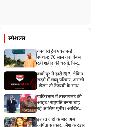
स्पेशल्स
काकोरी ट्रेन एक्शन-डे
स्पेशल: 70 साल तक बेबस
रही शहीद की धरती, फिर
CM योगी ने मिटा दिया तीन
बांकीपुर में हारी BJP, लेकिन
पीढ़ियों का दर्द
सदमे में लालू परिवार, असली
‘खेला’ तो तेजस्वी के साथ हो
गया, जानें कैसे
पाकिस्तान में तख्तापलट की
आहट? राष्ट्रपति बनना चाह
रहे आसिम मुनीर! आखिर
मोहसिन नकवी को ही क्यों
इशरत जहां के बाद अब
बनाया मोहरा?
अर्पिता सरकार...जैश के रडार