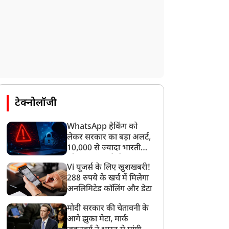
टेक्नोलॉजी
WhatsApp हैकिंग को
लेकर सरकार का बड़ा अलर्ट,
न्यूज
न्यूज
10,000 से ज्यादा भारतीयों
को साइबर हमले से बचाया
Vi यूजर्स के लिए खुशखबरी!
गया
288 रुपये के खर्च में मिलेगा
अनलिमिटेड कॉलिंग और डेटा
मोदी सरकार की चेतावनी के
आगे झुका मेटा, मार्क
CJP प्रोटेस्ट से इस मनहूस देश
'भारत की पूर्वी सीमा पर बना