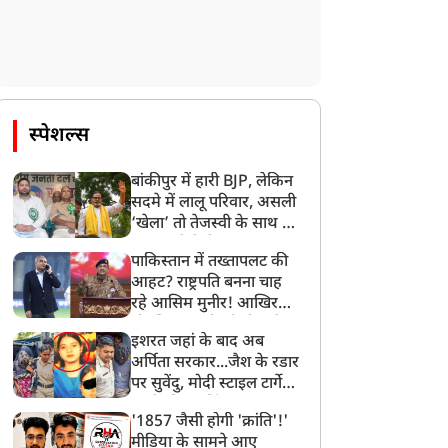
स्पेशल्स
बांकीपुर में हारी BJP, लेकिन
सदमे में लालू परिवार, असली
‘खेला’ तो तेजस्वी के साथ हो
गया, जानें कैसे
पाकिस्तान में तख्तापलट की
आहट? राष्ट्रपति बनना चाह
रहे आसिम मुनीर! आखिर
मोहसिन नकवी को ही क्यों
इशरत जहां के बाद अब
बनाया मोहरा?
अर्पिता सरकार...जैश के रडार
पर सुवेंदु, मोदी स्टाइल टार्गेट
करने की प्लानिंग, STF का
'1857 जैसी होगी 'क्रांति'!'
बड़ा एक्शन!
मीडिया के सामने आए