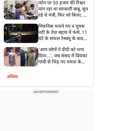
फोन पर 50 हजार की रिश्वत
बेटी को गोद लें प्रधानमंत्री
मांग रहा था सरकारी बाबू, सुन
रहे थे मंत्री, फिर जो किया, वो
सोशल मीडिया पर छा गया
पिकनिक मनाने गए 4 युवक
नदी के तेज़ बहाव में फंसे, 11
घंटे के सफल रेस्क्यू के बाद
बची जान
‘आप लोगों ने दीदी को भगा
दिया…’, जब संसद में प्रियंका
गांधी से भिड़ गए ममता के
सांसद, देखें दिलचस्प Video
अधिक
ADVERTISEMENT