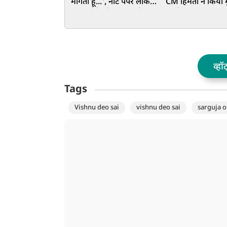
मांगता हूं...', नीट पेपर लीक
CM हिमंता ने किया
पर चर्चा के बीच NSA डोभाल
का ऐलान, 75 हजार प
का Gen-Z को इशारों में बड़ा
के खाते में पहुंचे ₹
संदेश
हजार
व्हॉ
Tags
Vishnu deo sai
vishnu deo sai
sarguja o