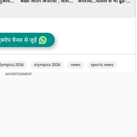
 मुआवजे
बख्शे जाएंगे अपराधी’, जंतर-
अपराधी...पाताल से भी ढूंढ-
म
रिवारों
मंतर प्रदर्शन मामले में सुप्रीम
ढूंढकर लाए जा रहे भारत के
प
15-15
कोर्ट की बड़ी टिप्पणी
दुश्मन, ₹18,874 करोड़ की
संपत्ति भी जब्त
म
प
ट्सऐप चैनल से जुड़ें
lympics 2026
olympics 2026
news
sports news
ADVERTISEMENT