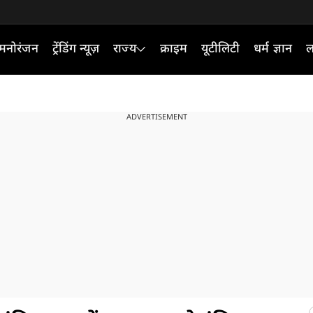
मनोरंजन
ट्रेंडिंग न्यूज़
राज्य
क्राइम
यूटीलिटी
धर्म ज्ञान
ल
ADVERTISEMENT