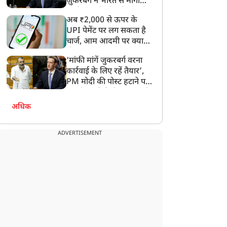
ज़ुकरबर्ग ने भारत से मांगी
ें मुसलमान थोड़ी सांस ले
एक और पाकिस्तान', शेख
माफ़ी, गलती भी स्वीकार की
ाए', JNU की पूर्व प्रोफेसर के
हसीना के बेटे साजीब जॉय ने
अब ₹2,000 से ऊपर के
बयान पर सोशल मीडिया पर
बांग्लादेश से सतर्क रहने को
UPI पेमेंट पर लग सकता है
चा बवाल; लोगों ने कहा-
कहा
चार्ज, आम आदमी पर क्या
ाकिस्तान भेजो
होगा असर?
‘मांफी मांगें जुकरबर्ग वरना
कार्रवाई के लिए रहें तैयार’,
PM मोदी की पोस्ट हटाने पर
संसदीय समिति ने Meta को
लगाई फटकार
अधिक
ADVERTISEMENT