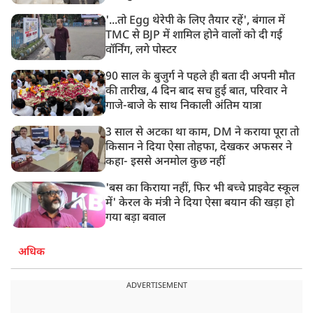
'...तो Egg थेरेपी के लिए तैयार रहें', बंगाल में
TMC से BJP में शामिल होने वालों को दी गई
वॉर्निंग, लगे पोस्टर
90 साल के बुजुर्ग ने पहले ही बता दी अपनी मौत
की तारीख, 4 दिन बाद सच हुई बात, परिवार ने
गाजे-बाजे के साथ निकाली अंतिम यात्रा
3 साल से अटका था काम, DM ने कराया पूरा तो
किसान ने दिया ऐसा तोहफा, देखकर अफसर ने
कहा- इससे अनमोल कुछ नहीं
'बस का किराया नहीं, फिर भी बच्चे प्राइवेट स्कूल
में' केरल के मंत्री ने दिया ऐसा बयान की खड़ा हो
गया बड़ा बवाल
अधिक
ADVERTISEMENT