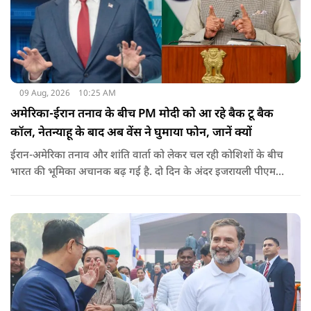
09 Aug, 2026
10:25 AM
अमेरिका-ईरान तनाव के बीच PM मोदी को आ रहे बैक टू बैक
कॉल, नेतन्याहू के बाद अब वेंस ने घुमाया फोन, जानें क्यों
ईरान-अमेरिका तनाव और शांति वार्ता को लेकर चल रही कोशिशों के बीच
भारत की भूमिका अचानक बढ़ गई है. दो दिन के अंदर इजरायली पीएम
नेतन्याहू और अमेरिकी उपराष्ट्रपति जेडी वेंस का पीएम मोदी का फोन
आया. इस दौरान रणनीतिक मुद्दों पर बात हुई.