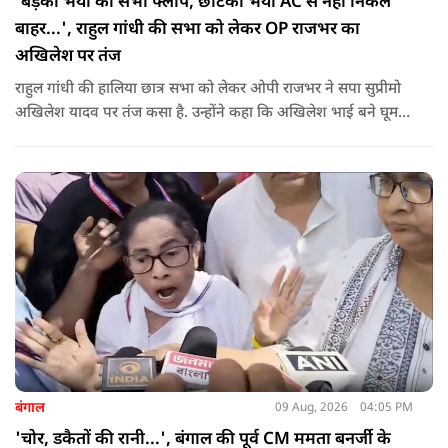
'बड़का भैया की सभा फ्लॉप, छोटका भैया AC से नहीं निकले
बाहर...', राहुल गांधी की सभा को लेकर OP राजभर का
अखिलेश पर तंज
राहुल गांधी की हालिया छात्र सभा को लेकर ओपी राजभर ने सपा सुप्रीमो
अखिलेश यादव पर तंज कसा है. उन्होंने कहा कि अखिलेश भाई बने घूम
रहे हैं, भाईचारा निभाना नहीं जानते.
बंगाल
09 Aug, 2026
04:05 PM
'चोर, डकैतों की रानी...', बंगाल की पूर्व CM ममता बनर्जी के