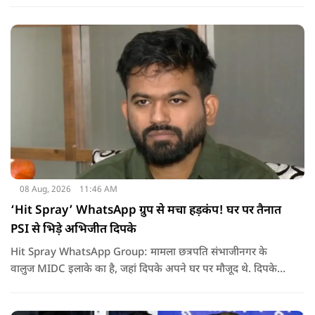
08 Aug, 2026
11:46 AM
‘Hit Spray’ WhatsApp ग्रुप से मचा हड़कंप! घर पर तैनात
PSI से भिड़े अभिजीत दिपके
Hit Spray WhatsApp Group: मामला छत्रपति संभाजीनगर के
वालुज MIDC इलाके का है, जहां दिपके अपने घर पर मौजूद थे. दिपके
का आरोप है कि सुरक्षा के लिए तैनात PSI उनसे मिलने आने वाले लोगों
को रोक रहे थे और उनके साथ ठीक तरीके से पेश नहीं आ रहे थे. इसी बात