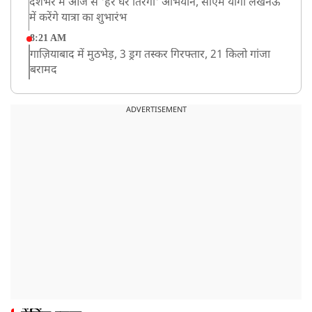
देशभर में आज से 'हर घर तिरंगा' अभियान, सीएम योगी लखनऊ
में करेंगे यात्रा का शुभारंभ
8:21 AM
गाज़ियाबाद में मुठभेड़, 3 ड्रग तस्कर गिरफ्तार, 21 किलो गांजा
बरामद
ADVERTISEMENT