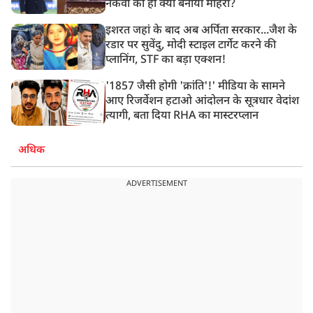
नकवी को ही क्यों बनाया मोहरा?
इशरत जहां के बाद अब अर्पिता सरकार...जैश के
रडार पर सुवेंदु, मोदी स्टाइल टार्गेट करने की
प्लानिंग, STF का बड़ा एक्शन!
'1857 जैसी होगी 'क्रांति'!' मीडिया के सामने
आए रिजर्वेशन हटाओ आंदोलन के सूत्रधार वेदांश
त्यागी, बता दिया RHA का मास्टरप्लान
अधिक
ADVERTISEMENT