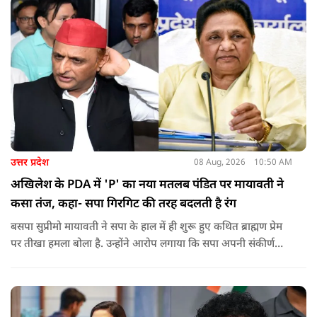
को लेकर दिपके की पुलिस अधिकारी से तीखी बहस हो गई.
उत्तर प्रदेश
08 Aug, 2026
10:50 AM
अखिलेश के PDA में 'P' का नया मतलब पंडित पर मायावती ने
कसा तंज, कहा- सपा गिरगिट की तरह बदलती है रंग
बसपा सुप्रीमो मायावती ने सपा के हाल में ही शुरू हुए कथित ब्राह्मण प्रेम
पर तीखा हमला बोला है. उन्होंने आरोप लगाया कि सपा अपनी संकीर्ण
जातिवादी राजनीति और चुनावी स्वार्थ के चलते समय-समय पर अपना
राजनीतिक रंग बदलती रही है.