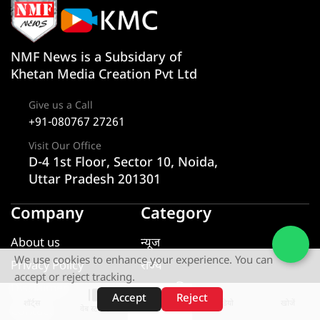
NMF News is a Subsidary of
Khetan Media Creation Pvt Ltd
Give us a Call
+91-080767 27261
Visit Our Office
D-4 1st Floor, Sector 10, Noida,
Uttar Pradesh 201301
Company
Category
About us
न्यूज
We use cookies to enhance your experience. You can
Privacy Policy
राज्य
accept or reject tracking.
Disclaimer
एक्सक्लूसिव
Accept
Reject
शॉर्ट्स
होम
वीडियो
खोजें
वेब स्टोरीज़
Contact
यूटीलिटी