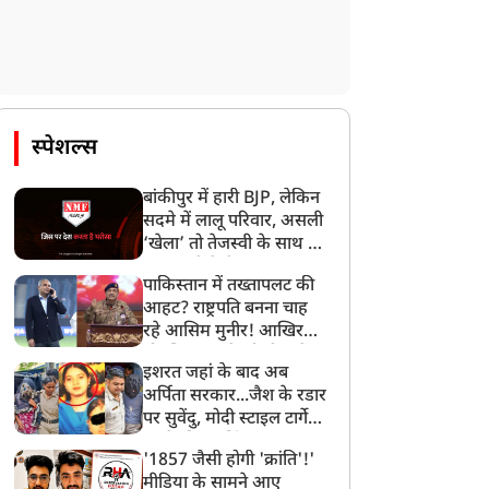
स्पेशल्स
बांकीपुर में हारी BJP, लेकिन
सदमे में लालू परिवार, असली
‘खेला’ तो तेजस्वी के साथ हो
गया, जानें कैसे
पाकिस्तान में तख्तापलट की
आहट? राष्ट्रपति बनना चाह
रहे आसिम मुनीर! आखिर
मोहसिन नकवी को ही क्यों
इशरत जहां के बाद अब
बनाया मोहरा?
अर्पिता सरकार...जैश के रडार
पर सुवेंदु, मोदी स्टाइल टार्गेट
करने की प्लानिंग, STF का
'1857 जैसी होगी 'क्रांति'!'
बड़ा एक्शन!
मीडिया के सामने आए