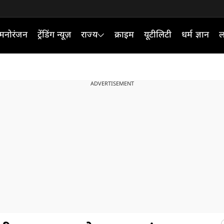
मनोरंजन
ट्रेंडिंग न्यूज़
राज्य
क्राइम
यूटीलिटी
धर्म ज्ञान
ल
ADVERTISEMENT