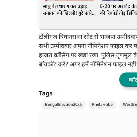
साधु वेश धारण कर उड़ाई
E-20 पर अरविंद के
सनातन की खिल्ली! बुरे फंसे
की रिकॉर्ड तोड़ डिजि
पप्‍पू यादव, राहुल गांधी और
7 लाख लोगों ने Live
अवधेश प्रसाद, वाराणसी में
टाउनहॉल, 4 अगस्त
FIR दर्ज
आवास तक मार्च का
टॉलीगंज विधानसभा सीट से भाजपा उम्मीदवा
सभी उम्मीदवार अपना नॉमिनेशन फाइल कर पाए हैं
हाजरा क्रॉसिंग पर खड़ा रखा. पुलिस तृणमूल की
बॉयकॉट करें? अगर हमें नॉमिनेशन फाइल नहीं कर
व्हॉ
Tags
BengalElection2026
KhelaHobe
WestBen