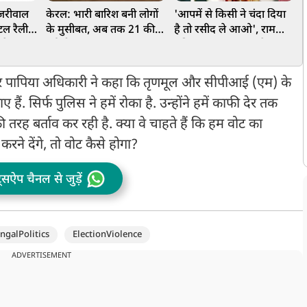
जरीवाल
केरल: भारी बारिश बनी लोगों
'आपमें से किसी ने चंदा दिया
ध
टल रैली,
के मुसीबत, अब तक 21 की
है तो रसीद ले आओ', राम
भ
 देखा
हुई मौत, छह लापता
मंदिर पर हंगामा कर रहे
 को PM
'विपक्ष' को स्पीकर सतीश
च
 ऐलान
महाना की चुनौती
क
र पापिया अधिकारी ने कहा कि तृणमूल और सीपीआई (एम) के
. सिर्फ पुलिस ने हमें रोका है. उन्होंने हमें काफी देर तक
 तरह बर्ताव कर रही है. क्या वे चाहते हैं कि हम वोट का
ने देंगे, तो वोट कैसे होगा?
ट्सऐप चैनल से जुड़ें
galPolitics
ElectionViolence
ADVERTISEMENT